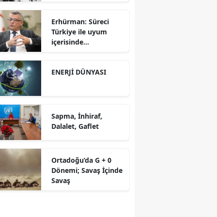
Erhürman: Süreci
Türkiye ile uyum
içerisinde
yürütüyoruz?!
ENERJİ DÜNYASI
Sapma, İnhiraf,
Dalalet, Gaflet
Ortadoğu’da G + 0
Dönemi; Savaş İçinde
Savaş