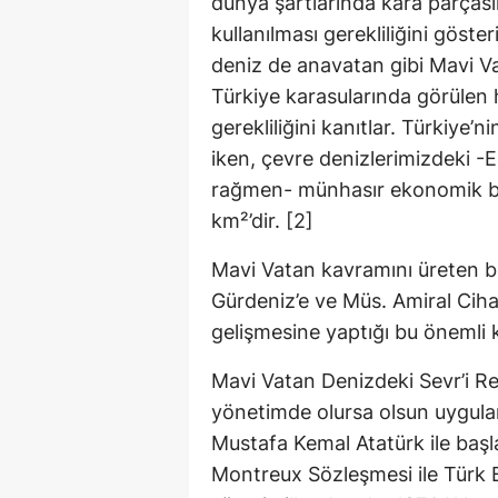
dünya şartlarında kara parçasına
kullanılması gerekliliğini göste
deniz de anavatan gibi Mavi Va
Türkiye karasularında görülen h
gerekliliğini kanıtlar. Türkiye’
iken, çevre denizlerimizdeki -
rağmen- münhasır ekonomik bö
km²’dir. [2]
Mavi Vatan kavramını üreten bu
Gürdeniz’e ve Müs. Amiral Cihat 
gelişmesine yaptığı bu önemli k
Mavi Vatan Denizdeki Sevr’i Re
yönetimde olursa olsun uygula
Mustafa Kemal Atatürk ile başla
Montreux Sözleşmesi ile Türk B