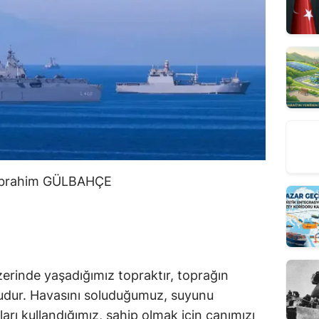
 İbrahim GÜLBAHÇE
rinde yaşadığımız topraktır, toprağın 
sudur. Havasını soluduğumuz, suyunu 
arı kullandığımız, sahip olmak için canımızı 