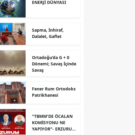
ENERJİ DÜNYASI
Sapma, İnhiraf,
Dalalet, Gaflet
Ortadoğu’da G + 0
Dönemi; Savaş İçinde
Savaş
Fener Rum Ortodoks
Patrikhanesi
"TBMM'DE ÖCALAN
KOMİSYONU NE
YAPIYOR"- ERZURUM