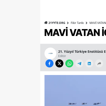
21YYTE.ORG
Fikir Tankı
MAVİ VATAN 
MAVİ VATAN İ
21. Yüzyıl Türkiye Enstitüsü 
Editör