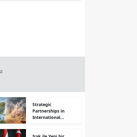
PANELİ
Sİ
Strategic
Partnerships in
International
Relations: Reality or
Fantasy?
Irak ile Yeni bir