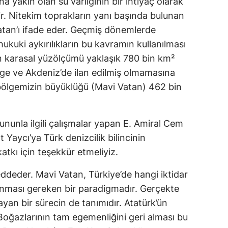
 yakın olan su varlığının bir ihtiyaç olarak 
rir. Nitekim toprakların yanı başında bulunan 
tan’ı ifade eder. Geçmiş dönemlerde 
ukuki aykırılıkların bu kavramın kullanılması 
nin karasal yüzölçümü yaklaşık 780 bin km² 
Ege ve Akdeniz’de ilan edilmiş olmamasına 
lgemizin büyüklüğü (Mavi Vatan) 462 bin 
nunla ilgili çalışmalar yapan E. Amiral Cem 
Yaycı’ya Türk denizcilik bilincinin 
atkı için teşekkür etmeliyiz.
ddeder. Mavi Vatan, Türkiye’de hangi iktidar 
nması gereken bir paradigmadır. Gerçekte 
yan bir sürecin de tanımıdır. Atatürk’ün 
oğazlarının tam egemenliğini geri alması bu 