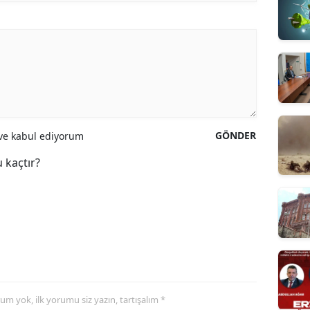
GÖNDER
e kabul ediyorum
 kaçtır?
yorum yok, ilk yorumu siz yazın, tartışalım *