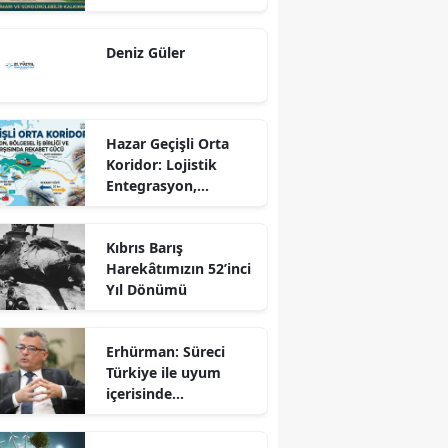
Dönüş Programı
Ekseninde
Deniz Güler
Sürdürülebilir
Kalkınma
Hazar Geçişli Orta
Koridor: Lojistik
Entegrasyon,
Bölgesel İş Birliği ve
Kuzey Koridoru
Kıbrıs Barış
Karşısında Rekabet
Harekâtımızın 52’inci
Gücü
Yıl Dönümü
Erhürman: Süreci
Türkiye ile uyum
içerisinde
yürütüyoruz?!