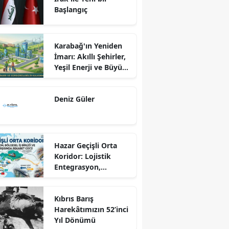
Başlangıç
Karabağ'ın Yeniden
İmarı: Akıllı Şehirler,
Yeşil Enerji ve Büyük
Dönüş Programı
Ekseninde
Deniz Güler
Sürdürülebilir
Kalkınma
Hazar Geçişli Orta
Koridor: Lojistik
Entegrasyon,
Bölgesel İş Birliği ve
Kuzey Koridoru
Kıbrıs Barış
Karşısında Rekabet
Harekâtımızın 52’inci
Gücü
Yıl Dönümü