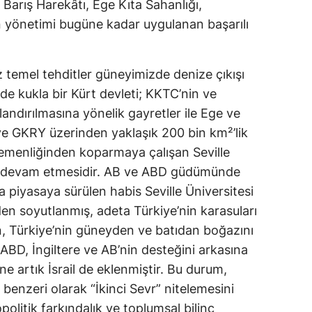
s Barış Harekâtı, Ege Kıta Sahanlığı, 
n yönetimi bugüne kadar uygulanan başarılı 
temel tehditler güneyimizde denize çıkışı 
de kukla bir Kürt devleti; KKTC’nin ve 
andırılmasına yönelik gayretler ile Ege ve 
e GKRY üzerinden yaklaşık 200 bin km²’lik 
gemenliğinden koparmaya çalışan Seville 
a devam etmesidir. AB ve ABD güdümünde 
a piyasaya sürülen habis Seville Üniversitesi 
en soyutlanmış, adeta Türkiye’nin karasuları 
, Türkiye’nin güneyden ve batıdan boğazını 
 ABD, İngiltere ve AB’nin desteğini arkasına 
e artık İsrail de eklenmiştir. Bu durum, 
benzeri olarak “İkinci Sevr” nitelemesini 
olitik farkındalık ve toplumsal bilinç 