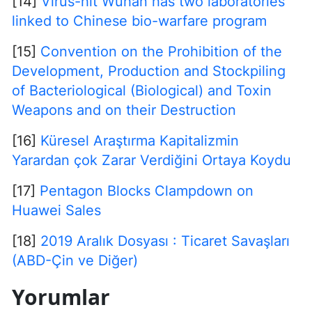
[14]
Virus-hit Wuhan has two laboratories
linked to Chinese bio-warfare program
[15]
Convention on the Prohibition of the
Development, Production and Stockpiling
of Bacteriological (Biological) and Toxin
Weapons and on their Destruction
[16]
Küresel Araştırma Kapitalizmin
Yarardan çok Zarar Verdiğini Ortaya Koydu
[17]
Pentagon Blocks Clampdown on
Huawei Sales
[18]
2019 Aralık Dosyası : Ticaret Savaşları
(ABD-Çin ve Diğer)
Yorumlar