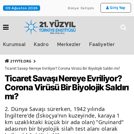
Giriş Yap
09 Ağustos 2026
Künye
İletişim
Stra
Kurumsal
Kadro
Merkezler
Faaliyetler
TV
21YYTE.ORG
Ticaret Savaşı Nereye Evriliyor? Corona Virüsü Bir Biyolojik Saldırı mı?
Ticaret Savaşı Nereye Evriliyor?
Corona Virüsü Bir Biyolojik Saldırı
mı?
2. Dünya Savaşı sürerken, 1942 yılında
İngiltere'de (İskoçya'nın kuzeyinde, karaya 1
km uzaklıktaki küçük bir ada olan) "Gruinard"
adasının bir biyolojik silah test alanı olarak