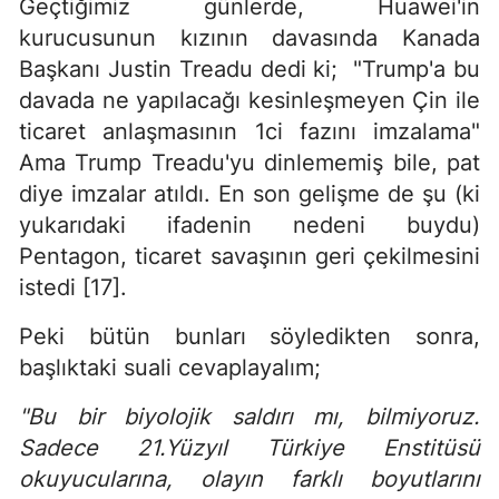
Geçtiğimiz günlerde, Huawei'in
kurucusunun kızının davasında Kanada
Başkanı Justin Treadu dedi ki; "Trump'a bu
davada ne yapılacağı kesinleşmeyen Çin ile
ticaret anlaşmasının 1ci fazını imzalama"
Ama Trump Treadu'yu dinlememiş bile, pat
diye imzalar atıldı. En son gelişme de şu (ki
yukarıdaki ifadenin nedeni buydu)
Pentagon, ticaret savaşının geri çekilmesini
istedi [17].
Peki bütün bunları söyledikten sonra,
başlıktaki suali cevaplayalım;
"Bu bir biyolojik saldırı mı, bilmiyoruz.
Sadece 21.Yüzyıl Türkiye Enstitüsü
okuyucularına, olayın farklı boyutlarını