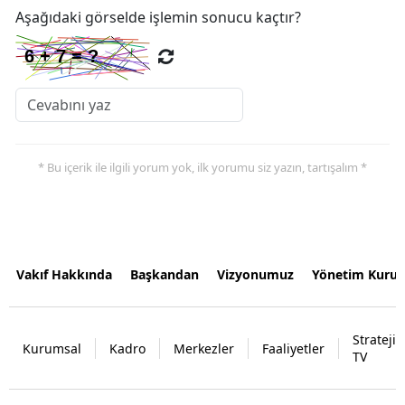
Aşağıdaki görselde işlemin sonucu kaçtır?
* Bu içerik ile ilgili yorum yok, ilk yorumu siz yazın, tartışalım *
Vakıf Hakkında
Başkandan
Vizyonumuz
Yönetim Kurul
Strateji
Kurumsal
Kadro
Merkezler
Faaliyetler
TV