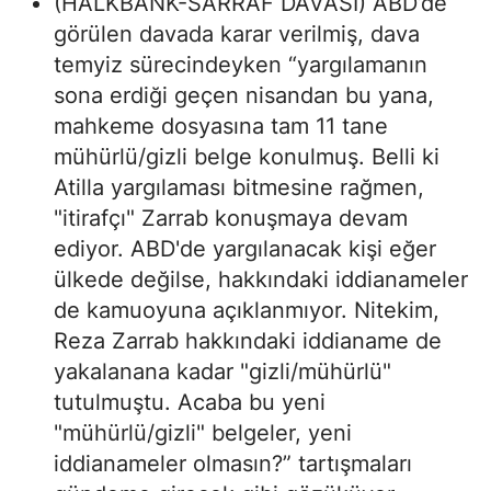
(HALKBANK-SARRAF DAVASI) ABD’de
görülen davada karar verilmiş, dava
temyiz sürecindeyken “yargılamanın
sona erdiği geçen nisandan bu yana,
mahkeme dosyasına tam 11 tane
mühürlü/gizli belge konulmuş. Belli ki
Atilla yargılaması bitmesine rağmen,
"itirafçı" Zarrab konuşmaya devam
ediyor. ABD'de yargılanacak kişi eğer
ülkede değilse, hakkındaki iddianameler
de kamuoyuna açıklanmıyor. Nitekim,
Reza Zarrab hakkındaki iddianame de
yakalanana kadar "gizli/mühürlü"
tutulmuştu. Acaba bu yeni
"mühürlü/gizli" belgeler, yeni
iddianameler olmasın?” tartışmaları