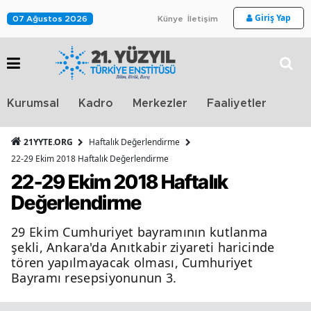
Giriş Yap
07 Ağustos 2026
Künye
İletişim
Stra
Kurumsal
Kadro
Merkezler
Faaliyetler
TV
21YYTE.ORG
Haftalık Değerlendirme
22-29 Ekim 2018 Haftalık Değerlendirme
22-29 Ekim 2018 Haftalık
Değerlendirme
29 Ekim Cumhuriyet bayramının kutlanma
şekli, Ankara'da Anıtkabir ziyareti haricinde
tören yapılmayacak olması, Cumhuriyet
Bayramı resepsiyonunun 3.