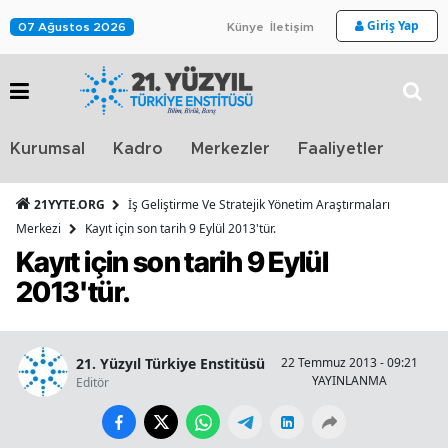
Giriş Yap
07 Ağustos 2026
Künye
İletişim
Stra
Kurumsal
Kadro
Merkezler
Faaliyetler
TV
21YYTE.ORG
İş Geliştirme Ve Stratejik Yönetim Araştırmaları
Merkezi
Kayıt için son tarih 9 Eylül 2013'tür.
Kayıt için son tarih 9 Eylül
2013'tür.
21. Yüzyıl Türkiye Enstitüsü
22 Temmuz 2013 - 09:21
YAYINLANMA
O
Editör