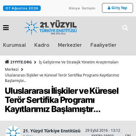
Giriş Yap
07 Ağustos 2026
Künye
İletişim
Stra
Kurumsal
Kadro
Merkezler
Faaliyetler
TV
21YYTE.ORG
İş Geliştirme Ve Stratejik Yönetim Araştırmaları
Merkezi
Uluslararası İlişkiler ve Küresel Terör Sertifika Programı Kayıtlarımız
Başlamıştır...
Uluslararası İlişkiler ve Küresel
Terör Sertifika Programı
Kayıtlarımız Başlamıştır...
21. Yüzyıl Türkiye Enstitüsü
29 Eylül 2016 - 13:12
9
YAYINLANMA
OKUN