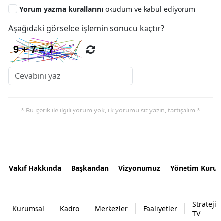
Yorum yazma kurallarını
okudum ve kabul ediyorum
Aşağıdaki görselde işlemin sonucu kaçtır?
* Bu içerik ile ilgili yorum yok, ilk yorumu siz yazın, tartışalım *
Vakıf Hakkında
Başkandan
Vizyonumuz
Yönetim Kurul
Strateji
Kurumsal
Kadro
Merkezler
Faaliyetler
TV