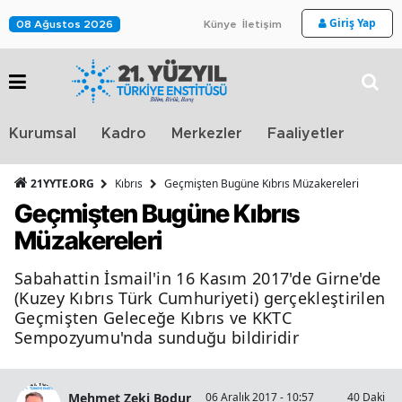
Giriş Yap
08 Ağustos 2026
Künye
İletişim
Stra
Kurumsal
Kadro
Merkezler
Faaliyetler
TV
21YYTE.ORG
Kıbrıs
Geçmişten Bugüne Kıbrıs Müzakereleri
Geçmişten Bugüne Kıbrıs
Müzakereleri
Sabahattin İsmail'in 16 Kasım 2017'de Girne'de
(Kuzey Kıbrıs Türk Cumhuriyeti) gerçekleştirilen
Geçmişten Geleceğe Kıbrıs ve KKTC
Sempozyumu'nda sunduğu bildiridir
Mehmet Zeki Bodur
06 Aralık 2017 - 10:57
40 Dakika