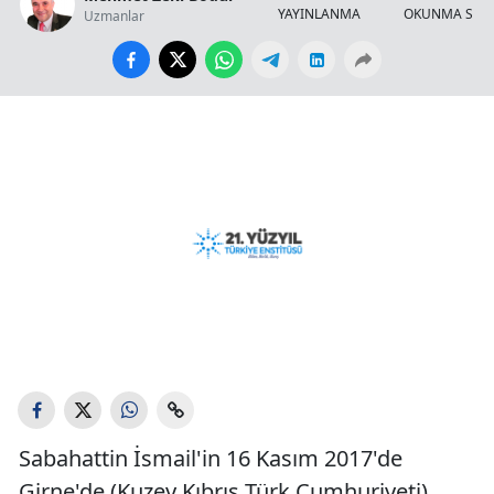
YAYINLANMA
OKUNMA SÜR
Uzmanlar
Sabahattin İsmail'in 16 Kasım 2017'de
Girne'de (Kuzey Kıbrıs Türk Cumhuriyeti)