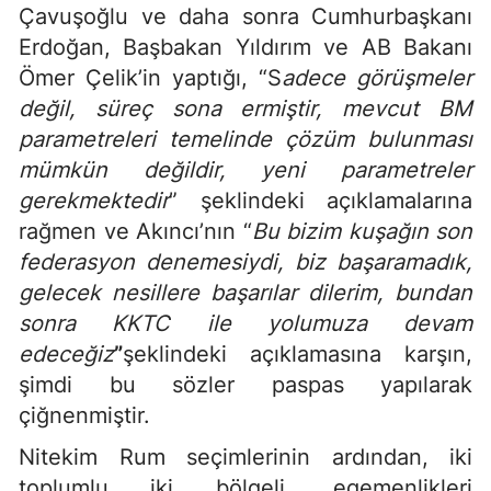
Çavuşoğlu ve daha sonra Cumhurbaşkanı
Erdoğan, Başbakan Yıldırım ve AB Bakanı
Ömer Çelik’in yaptığı, “S
adece görüşmeler
değil, süreç sona ermiştir, mevcut BM
parametreleri temelinde çözüm bulunması
mümkün değildir, yeni parametreler
gerekmektedir
” şeklindeki açıklamalarına
rağmen ve Akıncı’nın “
Bu bizim kuşağın son
federasyon denemesiydi, biz başaramadık,
gelecek nesillere başarılar dilerim, bundan
sonra KKTC ile yolumuza devam
edeceğiz
”
şeklindeki açıklamasına karşın,
şimdi bu sözler paspas yapılarak
çiğnenmiştir.
Nitekim Rum seçimlerinin ardından, iki
toplumlu iki bölgeli, egemenlikleri