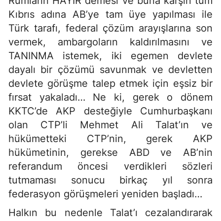
Rumların HAYIR demesi ve buna karşın tüm
Kıbrıs adına AB’ye tam üye yapılması ile
Türk tarafı, federal çözüm arayışlarına son
vermek, ambargoların kaldırılmasını ve
TANINMA istemek, iki egemen devlete
dayalı bir çözümü savunmak ve devletten
devlete görüşme talep etmek için eşsiz bir
fırsat yakaladı… Ne ki, gerek o dönem
KKTC’de AKP desteğiyle Cumhurbaşkanı
olan CTP’li Mehmet Ali Talat’ın ve
hükümetteki CTP’nin, gerek AKP
hükümetinin, gerekse ABD ve AB’nin
referandum öncesi verdikleri sözleri
tutmaması sonucu birkaç yıl sonra
federasyon görüşmeleri yeniden başladı…
Halkın bu nedenle Talat’ı cezalandırarak