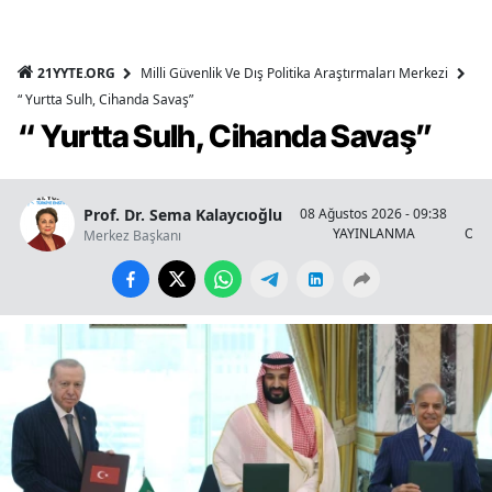
21YYTE.ORG
Milli Güvenlik Ve Dış Politika Araştırmaları Merkezi
“ Yurtta Sulh, Cihanda Savaş”
“ Yurtta Sulh, Cihanda Savaş”
Prof. Dr. Sema Kalaycıoğlu
08 Ağustos 2026 - 09:38
YAYINLANMA
OKU
Merkez Başkanı