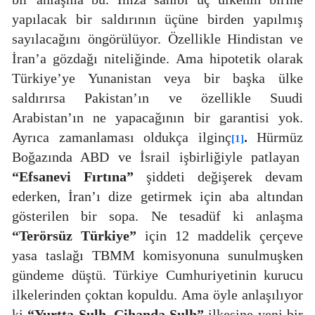
yapılacak bir saldırının üçüne birden yapılmış
sayılacağını öngörülüyor. Özellikle Hindistan ve
İran’a gözdağı niteliğinde. Ama hipotetik olarak
Türkiye’ye Yunanistan veya bir başka ülke
saldırırsa Pakistan’ın ve özellikle Suudi
Arabistan’ın ne yapacağının bir garantisi yok.
Ayrıca zamanlaması oldukça ilginç
.
Hürmüz
[1]
Boğazında ABD ve İsrail işbirliğiyle patlayan
“Efsanevi Fırtına”
şiddeti değişerek devam
ederken, İran’ı dize getirmek için aba altından
gösterilen bir sopa. Ne tesadüf ki anlaşma
“Terörsüz Türkiye”
için 12 maddelik çerçeve
yasa taslağı TBMM komisyonuna sunulmuşken
gündeme düştü. Türkiye Cumhuriyetinin kurucu
ilkelerinden çoktan kopuldu. Ama öyle anlaşılıyor
ki
“Yurtta Sulh, Cihanda Sulh”
ilkesine yeni bir