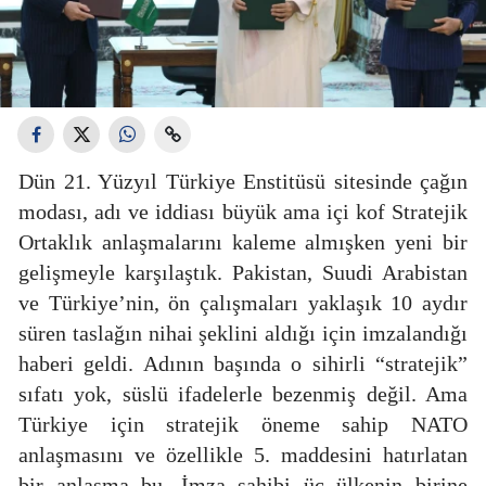
Dün 21. Yüzyıl Türkiye Enstitüsü sitesinde çağın
modası, adı ve iddiası büyük ama içi kof Stratejik
Ortaklık anlaşmalarını kaleme almışken yeni bir
gelişmeyle karşılaştık. Pakistan, Suudi Arabistan
ve Türkiye’nin, ön çalışmaları yaklaşık 10 aydır
süren taslağın nihai şeklini aldığı için imzalandığı
haberi geldi. Adının başında o sihirli “stratejik”
sıfatı yok, süslü ifadelerle bezenmiş değil. Ama
Türkiye için stratejik öneme sahip NATO
anlaşmasını ve özellikle 5. maddesini hatırlatan
bir anlaşma bu. İmza sahibi üç ülkenin birine