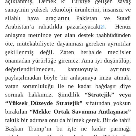
açıklanmış. Demek ki Türkiye gelişen savaş
sanayinin yüksek teknoloji ürünlerini, insansız ve
silahlı hava araçlarını Pakistan ve Suudi
Arabistan’a rahatlıkla pazarlayacak
.
Henüz
[2]
anlaşma metninde yer alan destek taahhüdünden
öte, mütekabiliyete dayanması gereken ayrıntılar
şekillenmiş değil. Zaten herhalde meclisler
onamadan yürürlüğe giremez. Ama iyi düşünülüp,
değerlendirilmeden, kamuoyuyla ayrıntısı
paylaşılmadan böyle bir anlaşmaya imza atmak,
vatan sorumluluğu ile ne kadar bağdaşır diye
sormak hakkımız. Şimdilik
“Stratejik” veya
“Yüksek Düzeyde Stratejik”
sıfatından yoksun
bırakılan
“Mekke Ortak Savunma Antlaşması”
taktik bir adımsa onu da bilmek gerek. Bir de tabii
Başkan Trump’ın bu işte ne kadar parmağı