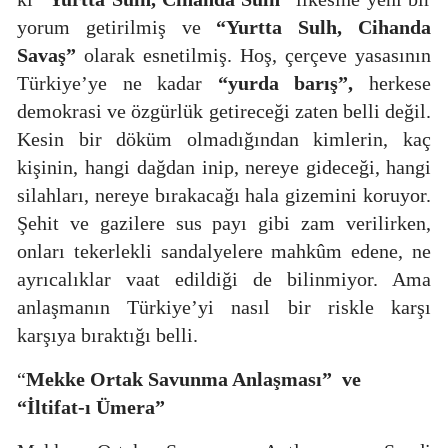
yorum getirilmiş ve
“Yurtta Sulh, Cihanda
Savaş”
olarak esnetilmiş. Hoş, çerçeve yasasının
Türkiye’ye ne kadar
“yurda barış”,
herkese
demokrasi ve özgürlük getireceği zaten belli değil.
Kesin bir döküm olmadığından kimlerin, kaç
kişinin, hangi
dağdan inip, nereye gideceği, hangi
silahları, nereye bırakacağı hala gizemini koruyor.
Şehit ve gazilere sus payı gibi zam verilirken,
onları tekerlekli sandalyelere mahkûm edene, ne
ayrıcalıklar vaat edildiği de bilinmiyor. Ama
anlaşmanın Türkiye’yi nasıl bir riskle karşı
karşıya bıraktığı belli.
“
Mekke Ortak Savunma Anlaşması”
ve
“İltifat-ı Ümera”