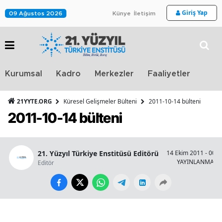
Giriş Yap
09 Ağustos 2026
Künye
İletişim
Stra
Kurumsal
Kadro
Merkezler
Faaliyetler
TV
21YYTE.ORG
Küresel Gelişmeler Bülteni
2011-10-14 bülteni
2011-10-14 bülteni
21. Yüzyıl Türkiye Enstitüsü Editörü
14 Ekim 2011 - 00:0
YAYINLANMA
Editör