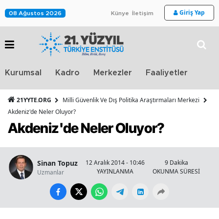
Giriş Yap
08 Ağustos 2026
Künye
İletişim
Stra
Kurumsal
Kadro
Merkezler
Faaliyetler
TV
21YYTE.ORG
Milli Güvenlik Ve Dış Politika Araştırmaları Merkezi
Akdeniz'de Neler Oluyor?
Akdeniz'de Neler Oluyor?
Sinan Topuz
12 Aralık 2014 - 10:46
9 Dakika
YAYINLANMA
OKUNMA SÜRESİ
Uzmanlar