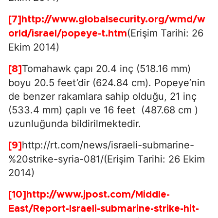
[7]
http://www.globalsecurity.org/wmd/w
(Erişim Tarihi: 26
orld/israel/popeye-t.htm
Ekim 2014)
Tomahawk çapı 20.4 inç (518.16 mm)
[8]
boyu 20.5 feet’dir (624.84 cm). Popeye’nin
de benzer rakamlara sahip olduğu, 21 inç
(533.4 mm) çaplı ve 16 feet (487.68 cm )
uzunluğunda bildirilmektedir.
http://rt.com/news/israeli-submarine-
[9]
%20strike-syria-081/(Erişim Tarihi: 26 Ekim
2014)
[10]
http://www.jpost.com/Middle-
East/Report-Israeli-submarine-strike-hit-