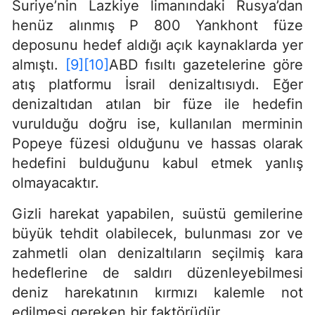
Suriye’nin Lazkiye limanındaki Rusya’dan
henüz alınmış P 800 Yankhont füze
deposunu hedef aldığı açık kaynaklarda yer
almıştı.
[9]
[10]
ABD fısıltı gazetelerine göre
atış platformu İsrail denizaltısıydı. Eğer
denizaltıdan atılan bir füze ile hedefin
vurulduğu doğru ise, kullanılan merminin
Popeye füzesi olduğunu ve hassas olarak
hedefini bulduğunu kabul etmek yanlış
olmayacaktır.
Gizli harekat yapabilen, suüstü gemilerine
büyük tehdit olabilecek, bulunması zor ve
zahmetli olan denizaltıların seçilmiş kara
hedeflerine de saldırı düzenleyebilmesi
deniz harekatının kırmızı kalemle not
edilmesi gereken bir faktörüdür.