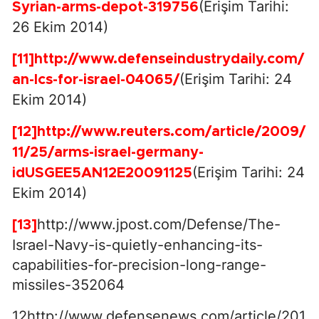
(Erişim Tarihi:
Syrian-arms-depot-319756
26 Ekim 2014)
[11]
http://www.defenseindustrydaily.com/
(Erişim Tarihi: 24
an-lcs-for-israel-04065/
Ekim 2014)
[12]
http://www.reuters.com/article/2009/
11/25/arms-israel-germany-
(Erişim Tarihi: 24
idUSGEE5AN12E20091125
Ekim 2014)
http://www.jpost.com/Defense/The-
[13]
Israel-Navy-is-quietly-enhancing-its-
capabilities-for-precision-long-range-
missiles-352064
12http://www.defensenews.com/article/201