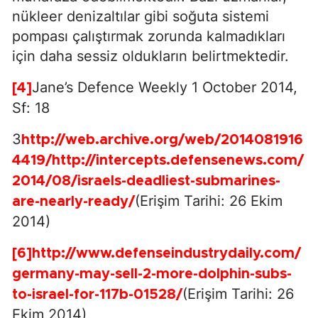
nükleer denizaltılar gibi soğuta sistemi
pompası çalıştırmak zorunda kalmadıkları
için daha sessiz oldukların belirtmektedir.
Jane’s Defence Weekly 1 October 2014,
[4]
Sf: 18
3
http://web.archive.org/web/2014081916
4419/http://intercepts.defensenews.com/
2014/08/israels-deadliest-submarines-
(Erişim Tarihi: 26 Ekim
are-nearly-ready/
2014)
[6]
http://www.defenseindustrydaily.com/
germany-may-sell-2-more-dolphin-subs-
(Erişim Tarihi: 26
to-israel-for-117b-01528/
Ekim 2014)