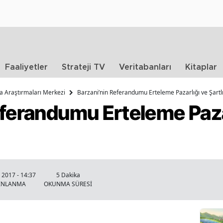
Faaliyetler
Strateji TV
Veritabanları
Kitaplar
ika Araştırmaları Merkezi
Barzani’nin Referandumu Erteleme Pazarlığı ve Şartl
ferandumu Erteleme Pazar
l 2017 - 14:37
5 Dakika
INLANMA
OKUNMA SÜRESİ