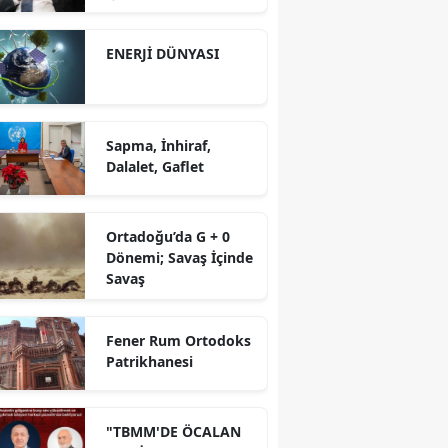
yürütüyoruz?!
ENERJİ DÜNYASI
Sapma, İnhiraf,
Dalalet, Gaflet
Ortadoğu’da G + 0
Dönemi; Savaş İçinde
Savaş
Fener Rum Ortodoks
Patrikhanesi
"TBMM'DE ÖCALAN