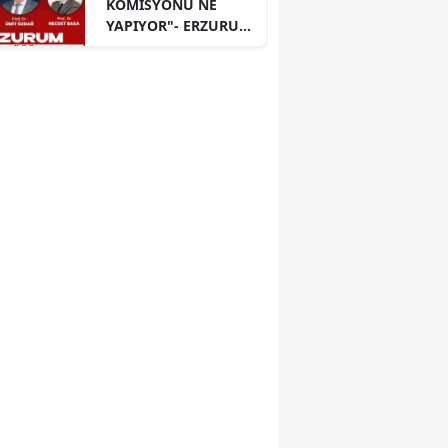
KOMİSYONU NE
YAPIYOR"- ERZURUM
PANELİ