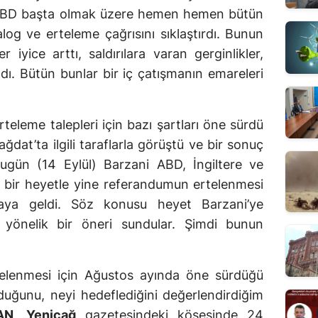
n ABD başta olmak üzere hemen hemen bütün
iyalog ve erteleme çağrısını sıklaştırdı. Bunun
r iyice arttı, saldırılara varan gerginlikler,
ı. Bütün bunlar bir iç çatışmanın emareleri
teleme talepleri için bazı şartları öne sürdü
dat’ta ilgili taraflarla görüştü ve bir sonuç
gün (14 Eylül) Barzani ABD, İngiltere ve
n bir heyetle yine referandumun ertelenmesi
aya geldi. Söz konusu heyet Barzani’ye
yönelik bir öneri sundular. Şimdi bunun
telenmesi için Ağustos ayında öne sürdüğü
duğunu, neyi hedeflediğini değerlendirdiğim
AN,
Yeniçağ
gazetesindeki köşesinde 24