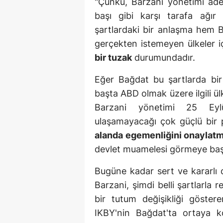
"Çünkü, Barzani yönetimi ade
başı gibi karşı tarafa ağır
şartlardaki bir anlaşma hem 
gerçekten istemeyen ülkeler i
bir tuzak
durumundadır.
Eğer Bağdat bu şartlarda bi
başta ABD olmak üzere ilgili ü
Barzani yönetimi 25 Eylül
ulaşamayacağı çok güçlü bir
alanda egemenliğini onaylatm
devlet muamelesi görmeye baş
Bugüne kadar sert ve kararlı 
Barzani, şimdi belli şartlarla
bir tutum değişikliği göst
IKBY'nin Bağdat'ta ortaya k