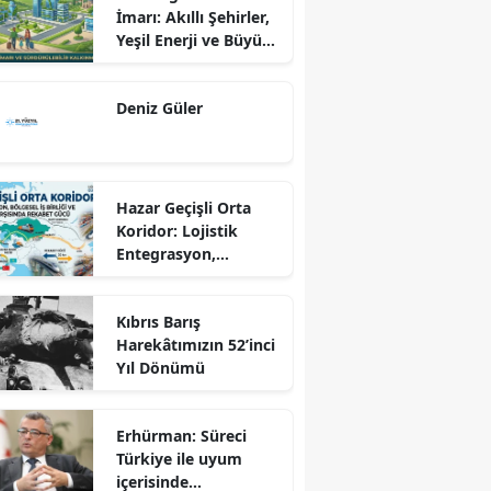
İmarı: Akıllı Şehirler,
Yeşil Enerji ve Büyük
Dönüş Programı
Ekseninde
Deniz Güler
Sürdürülebilir
Kalkınma
Hazar Geçişli Orta
Koridor: Lojistik
Entegrasyon,
Bölgesel İş Birliği ve
Kuzey Koridoru
Kıbrıs Barış
Karşısında Rekabet
Harekâtımızın 52’inci
Gücü
Yıl Dönümü
Erhürman: Süreci
Türkiye ile uyum
içerisinde