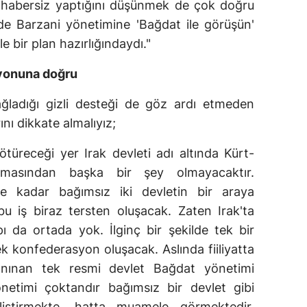
 habersiz yaptığını düşünmek de çok doğru
de Barzani yönetimine 'Bağdat ile görüşün'
e bir plan hazırlığındaydı."
syonuna doğru
ağladığı gizli desteği de göz ardı etmeden
nı dikkate almalıyız;
ötüreceği yer Irak devleti adı altında Kürt-
masından başka bir şey olmayacaktır.
e kadar bağımsız iki devletin bir araya
bu iş biraz tersten oluşacak. Zaten Irak'ta
 da ortada yok. İlginç bir şekilde tek bir
ek konfederasyon oluşacak. Aslında fiiliyatta
 tanınan tek resmi devlet Bağdat yönetimi
etimi çoktandır bağımsız bir devlet gibi
geliştirmekte, hatta muamele görmektedir.