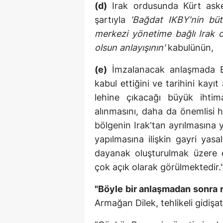
(d)
Irak ordusunda Kürt asker 
şartıyla
'Bağdat IKBY'nin bü
merkezi yönetime bağlı Irak 
olsun anlayışının'
kabulünün,
(e)
İmzalanacak anlaşmada B
kabul ettiğini ve tarihini kayı
lehine çıkacağı büyük ihtim
alınmasını, daha da önemlisi 
bölgenin Irak'tan ayrılmasına
yapılmasına ilişkin gayri yas
dayanak oluşturulmak üzere em
çok açık olarak görülmektedir.
"Böyle bir anlaşmadan sonra 
Armağan Dilek, tehlikeli gidişat