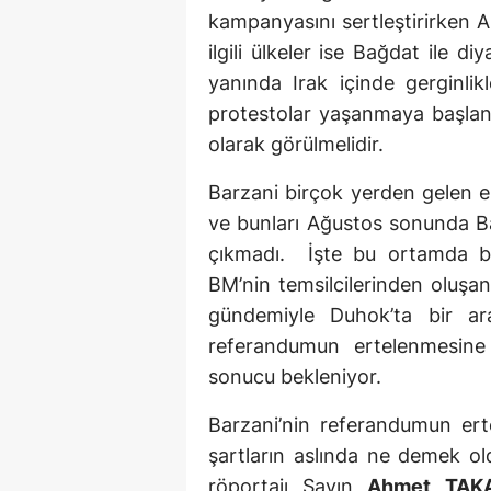
kampanyasını sertleştirirke
ilgili ülkeler ise Bağdat ile d
yanında Irak içinde gerginlikle
protestolar yaşanmaya başland
olarak görülmelidir.
Barzani birçok yerden gelen er
ve bunları Ağustos sonunda Bağ
çıkmadı. İşte bu ortamda bu
BM’nin temsilcilerinden oluşa
gündemiyle Duhok’ta bir ar
referandumun ertelenmesine 
sonucu bekleniyor.
Barzani’nin referandumun er
şartların aslında ne demek ol
röportajı Sayın
Ahmet TAK