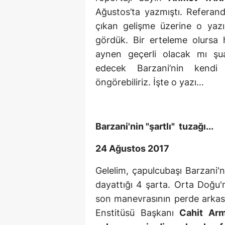
Ağustos’ta yazmıştı. Refera
çıkan gelişme üzerine o yaz
gördük. Bir erteleme olursa h
aynen geçerli olacak mı şu
edecek Barzani’nin kendi ş
öngörebiliriz. İşte o yazı…
Barzani'nin "şartlı" tuzağı...
24 Ağustos 2017
Gelelim, çapulcubaşı Barzani'
dayattığı 4 şarta. Orta Doğu'
son manevrasının perde arkasın
Enstitüsü Başkanı
Cahit Arm