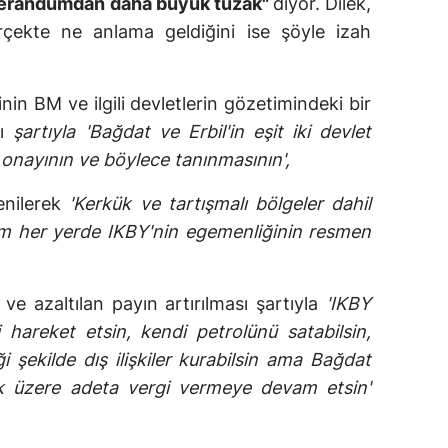
eferandumdan daha büyük tuzak"
diyor. Dilek,
erçekte ne anlama geldiğini ise şöyle izah
 BM ve ilgili devletlerin gözetimindeki bir
sı
şartıyla 'Bağdat ve Erbil'in eşit iki devlet
 onayının ve böylece tanınmasının',
enilerek
'Kerkük ve tartışmalı bölgeler dahil
ğim her yerde IKBY'nin egemenliğinin resmen
ve azaltılan payın artırılması şartıyla
'IKBY
i hareket etsin, kendi petrolünü satabilsin,
 şekilde dış ilişkiler kurabilsin ama Bağdat
mak üzere adeta vergi vermeye devam etsin'