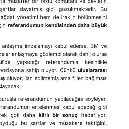
ta muzaffer bir ordu komutanı ve devletin
 şartlar dayatmış gibi gözükmektedir. Bu
Bağdat yönetimi hem de Irak'ın bölünmesini
çin
referandumun kendisinden daha büyük
r anlaşma imzalamayı kabul ederse, BM ve
lkeler anlaşmaya gözlemci olarak dahil olursa
'de yapacağı referandumla kesinlikle
 pozisyona sahip oluyor. Çünkü
uluslararası
ış
oluyor, ilan edilmemiş ama fiilen bağımsız
layacak.
duruşla referandumun yapılacağını söyleyen
 referandumun ertelenmesi kabul edeceği gibi
ererek çok daha
kârlı bir sonuç
hedefliyor.
oyduğu bu şartlar ve müzakere taktiğini,