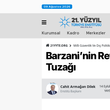
09 Ağustos 2026
Kurumsal
Kadro
Merkezler
21YYTE.ORG
Milli Güvenlik Ve Dış Polit
Barzani’nin Re
Tuzağı
Cahit Armağan Dilek
14 Eylü
YAY
Enstitü Başkanı