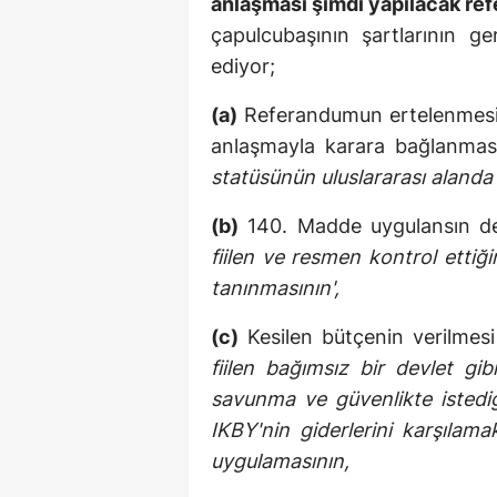
anlaşması şimdi yapılacak r
çapulcubaşının şartlarının g
ediyor;
(a)
Referandumun ertelenmesinin
anlaşmayla karara bağlanma
statüsünün uluslararası alanda
(b)
140. Madde uygulansın d
fiilen ve resmen kontrol etti
tanınmasının',
(c)
Kesilen bütçenin verilmesi 
fiilen bağımsız bir devlet gib
savunma ve güvenlikte istediği
IKBY'nin giderlerini karşıla
uygulamasının,