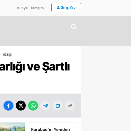
Giriş Yap
Künye
İletişim
ı Tuzağı
lığı ve Şartlı
Karabağ'ın Yeniden