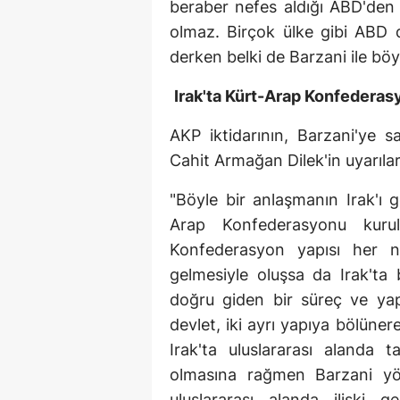
beraber nefes aldığı ABD'den
olmaz. Birçok ülke gibi ABD 
derken belki de Barzani ile böyl
Irak'ta Kürt-Arap Konfedera
AKP iktidarının, Barzani'ye s
Cahit Armağan Dilek'in uyarıları
"Böyle bir anlaşmanın Irak'ı g
Arap Konfederasyonu kurul
Konfederasyon yapısı her n
gelmesiyle oluşsa da Irak'ta 
doğru giden bir süreç ve yapı
devlet, iki ayrı yapıya bölüner
Irak'ta uluslararası alanda
olmasına rağmen Barzani yön
uluslararası alanda ilişki 