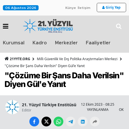
Giriş Yap
06 Ağustos 2026
Künye
İletişim
Stra
Kurumsal
Kadro
Merkezler
Faaliyetler
TV
21YYTE.ORG
Milli Güvenlik Ve Dış Politika Araştırmaları Merkezi
"Çözüme Bir Şans Daha Verilsin" Diyen Gül'e Yanıt
"Çözüme Bir Şans Daha Verilsin"
Diyen Gül'e Yanıt
21. Yüzyıl Türkiye Enstitüsü
12 Ekim 2023 - 08:25
5
YAYINLANMA
OKUN
Editör