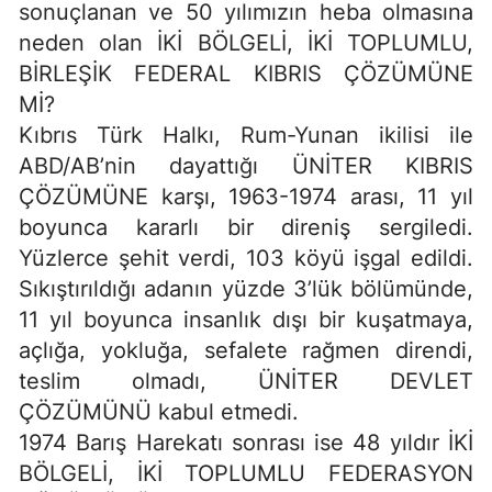
sonuçlanan ve 50 yılımızın heba olmasına
neden olan İKİ BÖLGELİ, İKİ TOPLUMLU,
BİRLEŞİK FEDERAL KIBRIS ÇÖZÜMÜNE
Mİ?
Kıbrıs Türk Halkı, Rum-Yunan ikilisi ile
ABD/AB’nin dayattığı ÜNİTER KIBRIS
ÇÖZÜMÜNE karşı, 1963-1974 arası, 11 yıl
boyunca kararlı bir direniş sergiledi.
Yüzlerce şehit verdi, 103 köyü işgal edildi.
Sıkıştırıldığı adanın yüzde 3’lük bölümünde,
11 yıl boyunca insanlık dışı bir kuşatmaya,
açlığa, yokluğa, sefalete rağmen direndi,
teslim olmadı, ÜNİTER DEVLET
ÇÖZÜMÜNÜ kabul etmedi.
1974 Barış Harekatı sonrası ise 48 yıldır İKİ
BÖLGELİ, İKİ TOPLUMLU FEDERASYON