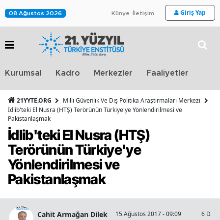
Giriş Yap
08 Ağustos 2026
Künye
İletişim
Stra
Kurumsal
Kadro
Merkezler
Faaliyetler
TV
21YYTE.ORG
Milli Güvenlik Ve Dış Politika Araştırmaları Merkezi
İdlib'teki El Nusra (HTŞ) Terörünün Türkiye'ye Yönlendirilmesi ve
Pakistanlaşmak
İdlib'teki El Nusra (HTŞ)
Terörünün Türkiye'ye
Yönlendirilmesi ve
Pakistanlaşmak
Cahit Armağan Dilek
15 Ağustos 2017 - 09:09
6 Daki