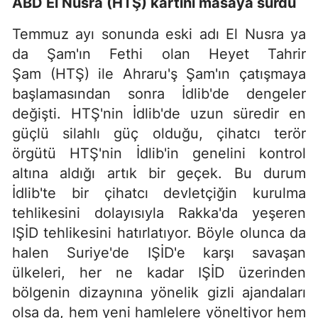
ABD El Nusra (HTŞ) kartını masaya sürdü
Temmuz ayı sonunda eski adı El Nusra ya
da Şam'ın Fethi olan Heyet Tahrir
Şam (HTŞ) ile Ahraru'ş Şam'ın çatışmaya
başlamasından sonra İdlib'de dengeler
değişti. HTŞ'nin İdlib'de uzun süredir en
güçlü silahlı güç olduğu, çihatcı terör
örgütü HTŞ'nin İdlib'in genelini kontrol
altına aldığı artık bir geçek. Bu durum
İdlib'te bir çihatcı devletçiğin kurulma
tehlikesini dolayısıyla Rakka'da yeşeren
IŞİD tehlikesini hatırlatıyor. Böyle olunca da
halen Suriye'de IŞİD'e karşı savaşan
ülkeleri, her ne kadar IŞİD üzerinden
bölgenin dizaynına yönelik gizli ajandaları
olsa da, hem yeni hamlelere yöneltiyor hem