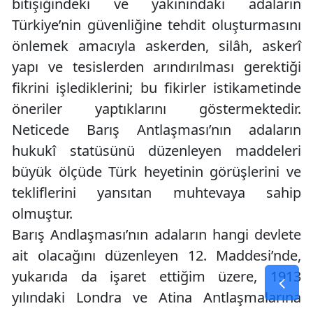
bitişiğindeki ve yakınındaki adaların
Türkiye’nin güvenliğine tehdit oluşturmasını
önlemek amacıyla askerden, silâh, askerî
yapı ve tesislerden arındırılması gerektiği
fikrini işlediklerini; bu fikirler istikametinde
öneriler yaptıklarını göstermektedir.
Neticede Barış Antlaşması’nın adaların
hukukî statüsünü düzenleyen maddeleri
büyük ölçüde Türk heyetinin görüşlerini ve
tekliflerini yansıtan muhtevaya sahip
olmuştur.
Barış Andlaşması’nın adaların hangi devlete
ait olacağını düzenleyen 12. Maddesi’nde,
yukarıda da işaret ettiğim üzere, 1913
yılındaki Londra ve Atina Antlaşmalarına