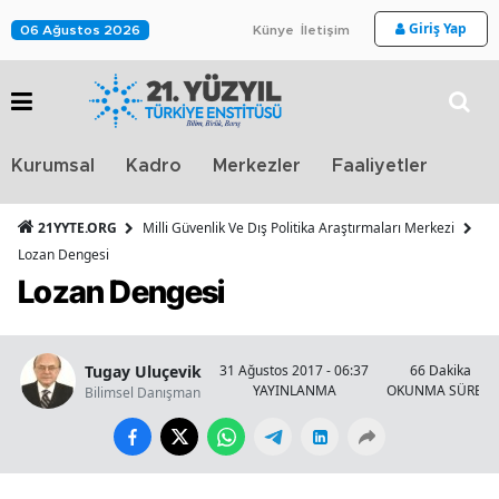
Giriş Yap
06 Ağustos 2026
Künye
İletişim
Stra
Kurumsal
Kadro
Merkezler
Faaliyetler
TV
21YYTE.ORG
Milli Güvenlik Ve Dış Politika Araştırmaları Merkezi
Lozan Dengesi
Lozan Dengesi
Tugay Uluçevik
31 Ağustos 2017 - 06:37
66 Dakika
YAYINLANMA
OKUNMA SÜRESİ
Bilimsel Danışman