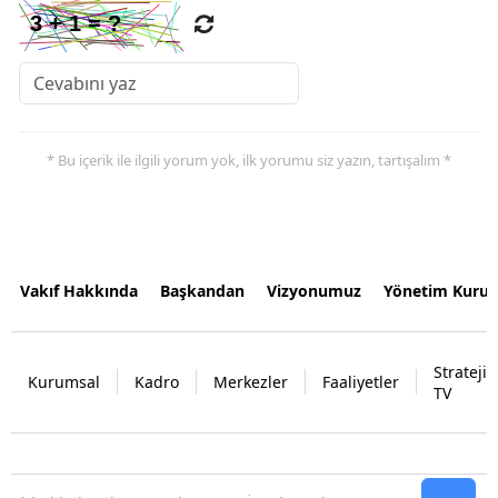
* Bu içerik ile ilgili yorum yok, ilk yorumu siz yazın, tartışalım *
Vakıf Hakkında
Başkandan
Vizyonumuz
Yönetim Kurul
Strateji
Kurumsal
Kadro
Merkezler
Faaliyetler
TV