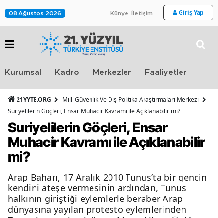
Giriş Yap
08 Ağustos 2026
Künye
İletişim
Stra
Kurumsal
Kadro
Merkezler
Faaliyetler
TV
21YYTE.ORG
Milli Güvenlik Ve Dış Politika Araştırmaları Merkezi
Suriyelilerin Göçleri, Ensar Muhacir Kavramı ile Açıklanabilir mi?
Suriyelilerin Göçleri, Ensar
Muhacir Kavramı ile Açıklanabilir
mi?
Arap Baharı, 17 Aralık 2010 Tunus’ta bir gencin
kendini ateşe vermesinin ardından, Tunus
halkının giriştiği eylemlerle beraber Arap
dünyasına yayılan protesto eylemlerinden