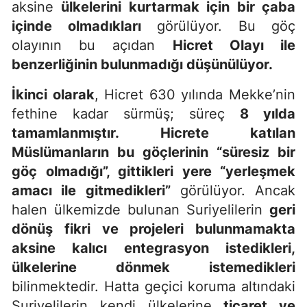
aksine
ülkelerini kurtarmak için bir çaba
içinde olmadıkları
görülüyor. Bu göç
olayının bu açıdan
Hicret Olayı ile
benzerliğinin bulunmadığı düşünülüyor.
İkinci olarak
, Hicret 630 yılında Mekke’nin
fethine kadar sürmüş; süreç
8 yılda
tamamlanmıştır. Hicrete katılan
Müslümanların bu göçlerinin “süresiz bir
göç olmadığı”, gittikleri yere “yerleşmek
amacı ile gitmedikleri”
görülüyor. Ancak
halen ülkemizde bulunan Suriyelilerin
geri
dönüş fikri ve projeleri bulunmamakta
aksine kalıcı entegrasyon istedikleri,
ülkelerine dönmek istemedikleri
bilinmektedir. Hatta geçici koruma altındaki
Suriyelilerin kendi ülkelerine
ticaret ve