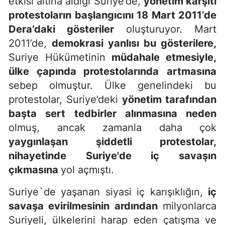
etkisi altına aldığı Suriye’de,
yönetim karşıtı
protestoların başlangıcını 18 Mart 2011’de
Dera’daki gösteriler
oluşturuyor. Mart
2011’de,
demokrasi yanlısı bu gösterilere,
Suriye Hükümetinin
müdahale etmesiyle,
ülke çapında protestolarında
artmasına
sebep olmuştur. Ülke genelindeki bu
protestolar, Suriye’deki
yönetim tarafından
başta sert tedbirler alınmasına neden
olmuş, ancak zamanla daha çok
yaygınlaşan şiddetli protestolar,
nihayetinde Suriye'de iç savaşın
çıkmasına
yol açmıştı.
Suriye`de yaşanan siyasi iç karışıklığın,
iç
savaşa evirilmesinin ardından
milyonlarca
Suriyeli, ülkelerini harap eden çatışma ve