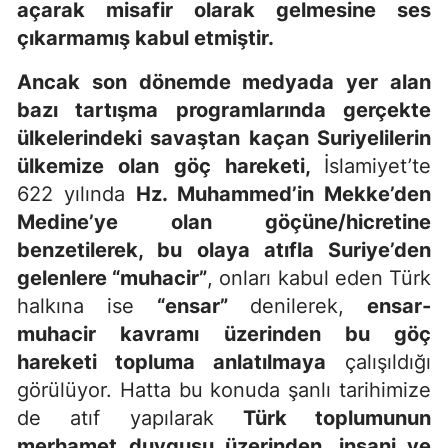
açarak misafir olarak gelmesine ses
çıkarmamış kabul etmiştir.
Ancak son dönemde medyada yer alan
bazı tartışma programlarında gerçekte
ülkelerindeki savaştan kaçan Suriyelilerin
ülkemize olan göç hareketi,
İslamiyet’te
622 yılında
Hz. Muhammed’in Mekke’den
Medine’ye olan göçüne/hicretine
benzetilerek, bu olaya atıfla Suriye’den
gelenlere “muhacir”
, onları kabul eden Türk
halkına ise
“ensar”
denilerek,
ensar-
muhacir kavramı üzerinden bu göç
hareketi topluma anlatılmaya
çalışıldığı
görülüyor. Hatta bu konuda şanlı tarihimize
de atıf yapılarak
Türk toplumunun
merhamet duygusu üzerinden, insani ve