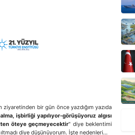
'ın ziyaretinden bir gün önce yazdığım yazıda
lma, işbirliği yapılıyor-görüşüyoruz algısı
etten öteye geçmeyecektir
" diye beklentimi
ıltmadı diye düşünüyorum. İşte nedenleri...