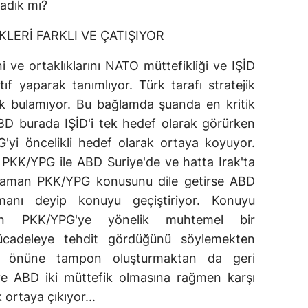
adık mı?
KLERİ FARKLI VE ÇATIŞIYOR
ini ve ortaklıklarını NATO müttefikliği ve IŞİD
tıf yaparak tanımlıyor. Türk tarafı stratejik
ık bulamıyor. Bu bağlamda şuanda en kritik
ABD burada IŞİD'i tek hedef olarak görürken
'yi öncelikli hedef olarak ortaya koyuyor.
 PKK/YPG ile ABD Suriye'de ve hatta Irak'ta
e zaman PKK/YPG konusunu dile getirse ABD
manı deyip konuyu geçiştiriyor. Konuyu
'nin PKK/YPG'ye yönelik muhtemel bir
ücadeleye tehdit gördüğünü söylemekten
nin önüne tampon oluşturmaktan da geri
 ve ABD iki müttefik olmasına rağmen karşı
 ortaya çıkıyor...