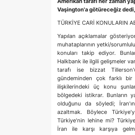
Amerikan tarafı her zaman yapt
Vaşington'a götüreceğiz dedi, 
TÜRKİYE CARİ KONULARIN A
Yapılan açıklamalar gösteriyo
muhataplarının yetki/sorumlul
konuları takip ediyor. Bunl
Halkbank ile ilgili gelişmeler 
tarafı ise bizzat Tillerson
gündeminden çok farklı bir
ilişkilerindeki üç konu şunla
bölgedeki istikrar. Bunların 
olduğunu da söyledi; İran'ın
azaltmak. Böylece Türkiye'yi
Türkiye'nin lehine mi? Türk
İran ile karşı karşıya gelm