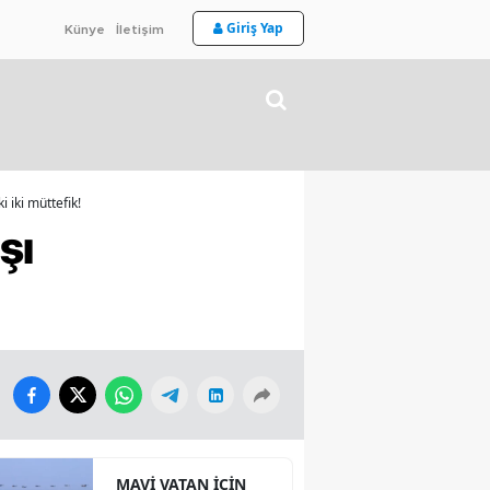
Giriş Yap
Künye
İletişim
i iki müttefik!
şı
MAVİ VATAN İÇİN