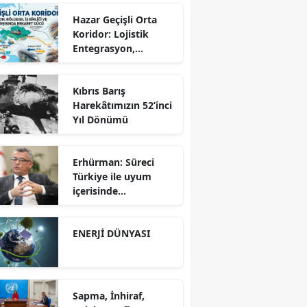
Hazar Geçişli Orta
Koridor: Lojistik
Entegrasyon,
Bölgesel İş Birliği ve
Kuzey Koridoru
Kıbrıs Barış
Karşısında Rekabet
Harekâtımızın 52’inci
Gücü
Yıl Dönümü
Erhürman: Süreci
Türkiye ile uyum
içerisinde
yürütüyoruz?!
ENERJİ DÜNYASI
Sapma, İnhiraf,