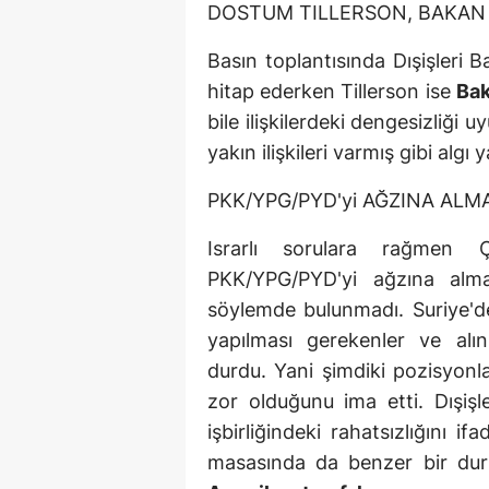
DOSTUM TILLERSON, BAKAN
Basın toplantısında Dışişleri B
hitap ederken Tillerson ise
Ba
bile ilişkilerdeki dengesizliği
yakın ilişkileri varmış gibi al
PKK/YPG/PYD'yi AĞZINA ALM
Israrlı sorulara rağmen Ç
PKK/YPG/PYD'yi ağzına alma
söylemde bulunmadı. Suriye'd
yapılması gerekenler ve alı
durdu. Yani şimdiki pozisyonl
zor olduğunu ima etti. Dışiş
işbirliğindeki rahatsızlığını
masasında da benzer bir durum