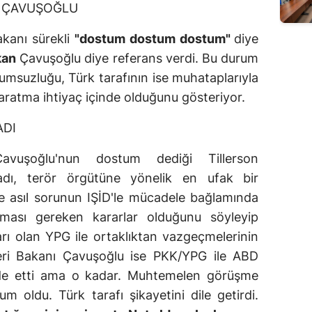
 ÇAVUŞOĞLU
akanı sürekli
"dostum dostum dostum"
diye
kan
Çavuşoğlu diye referans verdi. Bu durum
 uyumsuzluğu, Türk tarafının ise muhataplarıyla
gı yaratma ihtiyaç içinde olduğunu gösteriyor.
ADI
avuşoğlu'nun dostum dediği Tillerson
dı, terör örgütüne yönelik en ufak bir
e asıl sorunun IŞİD'le mücadele bağlamında
nması gereken kararlar olduğunu söyleyip
arı olan YPG ile ortaklıktan vazgeçmelerinin
leri Bakanı Çavuşoğlu ise PKK/YPG ile ABD
 ifade etti ama o kadar. Muhtemelen görüşme
 oldu. Türk tarafı şikayetini dile getirdi.