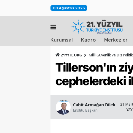
08 Ağustos 2026
Kurumsal
Kadro
Merkezler
21YYTE.ORG
Milli Güvenlik Ve Dış Polit
Tillerson'ın zi
cephelerdeki i
Cahit Armağan Dilek
31 Mart
YAY
Enstitü Başkanı