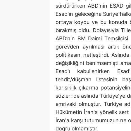
sürdürürken ABD'nin ESAD gibi
Esad'ın geleceğine Suriye halk
ortaya koydu ve bu konuda ber
bırakmış oldu. Dolayısıyla Til
ABD’nin BM Daimi Temsilcisi 
görevden ayrılması artık ön
politikasını netleştirdi. Aslı
değişikliğini benimsemişti a
Esad'ı kabullenirken Esad
tehdit/düşman listesinin ba
karışıklık çıkarma potansiyel
sözleri de aslında Türkiye'ye d
emrivaki olmuştur. Türkiye adı
Hükümetin İran'a yönelik sert
İran'a karşı tutumumuzun ne 
doğru olmamıştır.