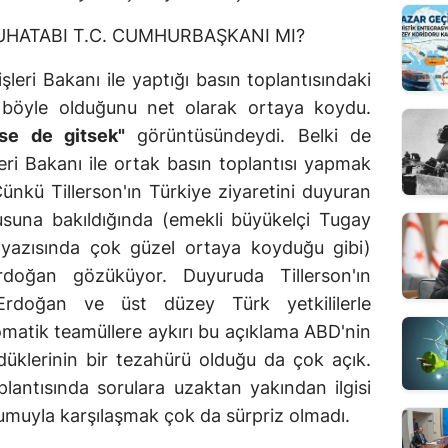
UHATABI T.C. CUMHURBAŞKANI MI?
işleri Bakanı ile yaptığı basın toplantısındaki
 böyle olduğunu net olarak ortaya koydu.
tse de gitsek"
görüntüsündeydi. Belki de
eri Bakanı ile ortak basın toplantısı yapmak
Çünkü Tillerson'ın Türkiye ziyaretini duyuran
usuna bakıldığında (emekli büyükelçi Tugay
i yazısında çok güzel ortaya koyduğu gibi)
doğan gözüküyor. Duyuruda Tillerson'ın
Erdoğan ve üst düzey Türk yetkililerle
lomatik teamüllere aykırı bu açıklama ABD'nin
düklerinin bir tezahürü olduğu da çok açık.
lantısında sorulara uzaktan yakından ilgisi
muyla karşılaşmak çok da sürpriz olmadı.