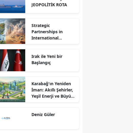
JEOPOLİTİK ROTA
Strategic
Partnerships in
International
Relations: Reality or
Fantasy?
Irak ile Yeni bir
Başlangıç
Karabağ'ın Yeniden
İmarı: Akıllı Şehirler,
Yeşil Enerji ve Büyük
Dönüş Programı
Ekseninde
Deniz Güler
Sürdürülebilir
Kalkınma