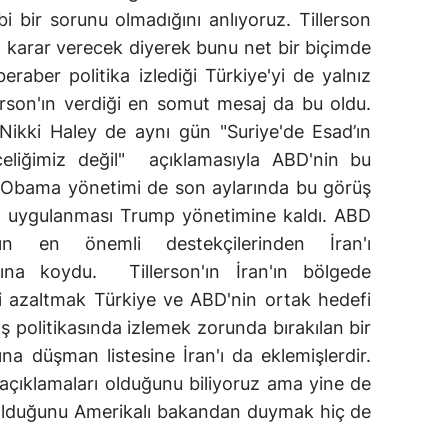
 bir sorunu olmadığını anlıyoruz. Tillerson
ı karar verecek diyerek bunu net bir biçimde
aber politika izlediği Türkiye'yi de yalnız
lerson'ın verdiği en somut mesaj da bu oldu.
Nikki Haley de aynı gün "Suriye'de Esad’ın
celiğimiz değil" açıklamasıyla ABD'nin bu
nda Obama yönetimi de son aylarında bu görüş
ma uygulanması Trump yönetimine kaldı. ABD
'ın en önemli destekçilerinden İran'ı
şına koydu. Tillerson'ın İran'ın bölgede
ini azaltmak Türkiye ve ABD'nin ortak hedefi
ış politikasında izlemek zorunda bırakılan bir
na düşman listesine İran'ı da eklemişlerdir.
 açıklamaları olduğunu biliyoruz ama yine de
olduğunu Amerikalı bakandan duymak hiç de