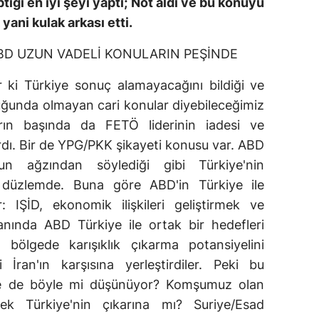
ığı en iyi şeyi yaptı; Not aldı ve bu konuyu
yani kulak arkası etti.
BD UZUN VADELİ KONULARIN PEŞİNDE
r ki Türkiye sonuç alamayacağını bildiği ve
uğunda olmayan cari konular diyebileceğimiz
arın başında da FETÖ liderinin iadesi ve
vardı. Bir de YPG/PKK şikayeti konusu var. ABD
'un ağzından söylediği gibi Türkiye'nin
 düzlemde. Buna göre ABD'in Türkiye ile
r: IŞİD, ekonomik ilişkileri geliştirmek ve
yanında ABD Türkiye ile ortak bir hedefleri
 bölgede karışıklık çıkarma potansiyelini
 İran'ın karşısına yerleştirdiler. Peki bu
iye de böyle mi düşünüyor? Komşumuz olan
ek Türkiye'nin çıkarına mı? Suriye/Esad