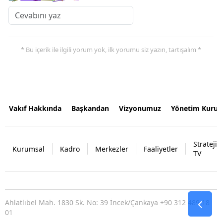
* Bu içerik ile ilgili yorum yok, ilk yorumu siz yazın, tartışalım *
Vakıf Hakkında
Başkandan
Vizyonumuz
Yönetim Kurul
Strateji
Kurumsal
Kadro
Merkezler
Faaliyetler
TV
Ahlatlıbel Mah. 1830 Sk. No: 39 İncek/Çankaya +90 312 489 18
01