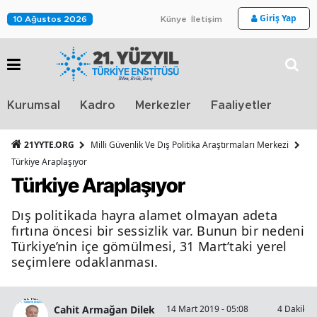
Giriş Yap
10 Ağustos 2026
Künye
İletişim
Stra
Kurumsal
Kadro
Merkezler
Faaliyetler
TV
21YYTE.ORG
Milli Güvenlik Ve Dış Politika Araştırmaları Merkezi
Türkiye Araplaşıyor
Türkiye Araplaşıyor
Dış politikada hayra alamet olmayan adeta
fırtına öncesi bir sessizlik var. Bunun bir nedeni
Türkiye’nin içe gömülmesi, 31 Mart’taki yerel
seçimlere odaklanması.
Cahit Armağan Dilek
14 Mart 2019 - 05:08
4 Dakika