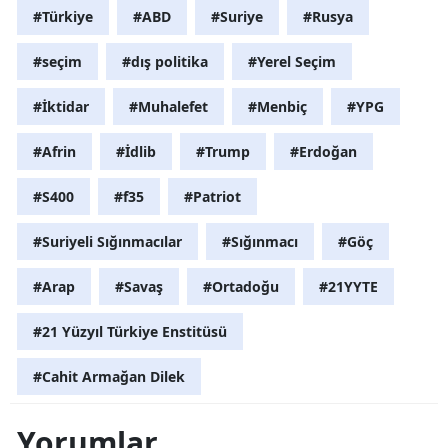
#Türkiye
#ABD
#Suriye
#Rusya
#seçim
#dış politika
#Yerel Seçim
#İktidar
#Muhalefet
#Menbiç
#YPG
#Afrin
#İdlib
#Trump
#Erdoğan
#S400
#f35
#Patriot
#Suriyeli Sığınmacılar
#Sığınmacı
#Göç
#Arap
#Savaş
#Ortadoğu
#21YYTE
#21 Yüzyıl Türkiye Enstitüsü
#Cahit Armağan Dilek
Yorumlar