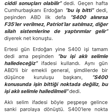
ciddi sonuçları olabilir”
dedi. Geçen hafta
Cumhurbaşkanı Erdoğan
“bu iş bitti”
dedi,
peşinden ABD ilk defa
“S400 alınırsa
F35’ler verilmez, Patriot’lar satılmaz, diğer
silah sistemlerine de yaptırımlar gelir”
diyerek net konuştu.
Ertesi gün Erdoğan yine S400 işi tamam
dedi ama peşinden
“
bu işi aklı selimle
halledeceğiz
”
ifadesi kullandı. Aynı gün
ABD’li bir emekli general, şimdilerde bir
düşünce kuruluşu başkanı,
“
S400
konusunda işin bittiği noktada değiliz, bu
işi aklı selimle halledilmeli
”
dedi.
Aklı selim ifadesi böyle peşpeşe gelince
sanki parolaya dönüştü. S400’lere nokta