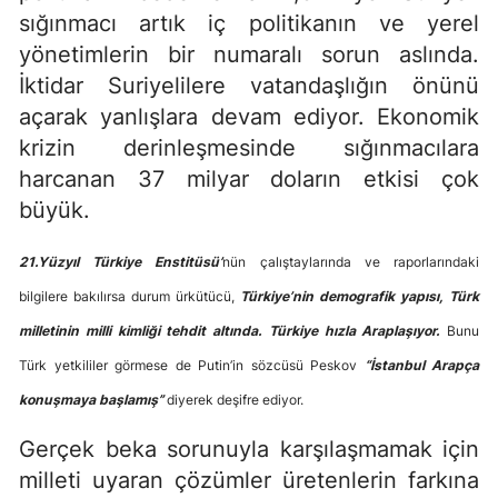
sığınmacı artık iç politikanın ve yerel
yönetimlerin bir numaralı sorun aslında.
İktidar Suriyelilere vatandaşlığın önünü
açarak yanlışlara devam ediyor. Ekonomik
krizin derinleşmesinde sığınmacılara
harcanan 37 milyar doların etkisi çok
büyük.
21.Yüzyıl Türkiye Enstitüsü’
nün çalıştaylarında ve raporlarındaki
bilgilere bakılırsa durum ürkütücü,
Türkiye’nin demografik yapısı, Türk
milletinin milli kimliği tehdit altında.
Türkiye hızla Araplaşıyor.
Bunu
Türk yetkililer görmese de Putin’in sözcüsü Peskov
“İstanbul Arapça
konuşmaya başlamış”
diyerek deşifre ediyor.
Gerçek beka sorunuyla karşılaşmamak için
milleti uyaran çözümler üretenlerin farkına