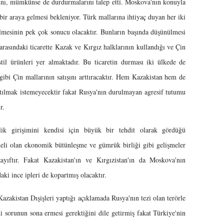
arını, mümkünse de durdurmalarını talep etti. Moskova'nın konuyla
 bir araya gelmesi bekleniyor. Türk mallarına ihtiyaç duyan her iki
ilmesinin pek çok sonucu olacaktır. Bunların başında düşünülmesi
arasındaki ticarette Kazak ve Kırgız halklarının kullandığı ve Çin
kstil ürünleri yer almaktadır. Bu ticaretin durması iki ülkede de
ibi Çin mallarının satışını arttıracaktır. Hem Kazakistan hem de
katılmak istemeyecektir fakat Rusya'nın durulmayan agresif tutumu
r.
ik girişimini kendisi için büyük bir tehdit olarak gördüğü
meli olan ekonomik bütünleşme ve gümrük birliği gibi gelişmeler
yıftır. Fakat Kazakistan'ın ve Kırgızistan'ın da Moskova'nın
ki ince ipleri de kopartmış olacaktır.
zakistan Dışişleri yaptığı açıklamada Rusya'nın tezi olan terörle
 sorunun sona ermesi gerektiğini dile getirmiş fakat Türkiye'nin