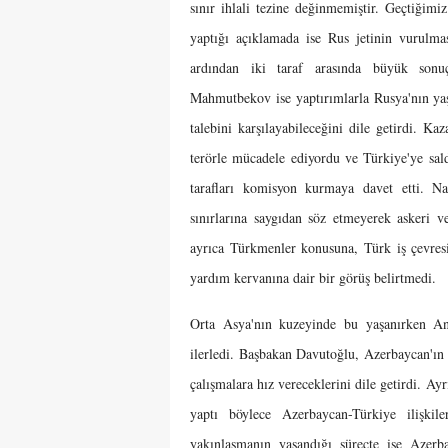
sınır ihlali tezine değinmemiştir. Geçtiği
yaptığı açıklamada ise Rus jetinin vurulma
ardından iki taraf arasında büyük sonu
Mahmutbekov ise yaptırımlarla Rusya'nın yaş
talebini karşılayabileceğini dile getirdi. 
terörle mücadele ediyordu ve Türkiye'ye sald
tarafları komisyon kurmaya davet etti. N
sınırlarına saygıdan söz etmeyerek askeri v
ayrıca Türkmenler konusuna, Türk iş çevresi
yardım kervanına dair bir görüş belirtmedi.
Orta Asya'nın kuzeyinde bu yaşanırken An
ilerledi. Başbakan Davutoğlu, Azerbaycan'ın
çalışmalara hız vereceklerini dile getirdi. A
yaptı böylece Azerbaycan-Türkiye ilişkil
yakınlaşmanın yaşandığı süreçte ise Azerb