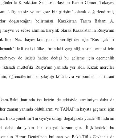
miz günlerde Kazakistan Senatosu Başkanı Kasım Cömert Tokayev
sını "düşüncesiz ve amaçsız bir girişim" olarak değerlendirmiş
çlar doğuracağını belirtmişti. Kazakistan Tarım Bakanı A.
 meyve ve sebze alımına karşılık olarak Kazakistan'ın Rusya'nın
Kazak lider Nazarbayev konuya dair verdiği demeçte "Rus uçakları
ırmadı" dedi ve iki ülke arasındaki gerginliğin sona ermesi için
azarbayev de üzücü hadise dediği bu gelişme için egemenlik
e iktisadi müttefiki Rusya'nın yanında yer aldı. Kazak merciler
nin, öğrencilerinin karşılaştığı kötü tavra ve bombalanan insani
kara-Bakü hattında ise krizin de etkisiyle samimiyet daha da
 her zaman yanında olduklarını ve TANAP'ın hayata geçmesi için
yrıca Bakü yönetimi Türkiye'ye sattığı doğalgazda yüzde 40 indirim
eri daha da yakın bir vaziyet kazanmıştır. İlişkilerdeki bu
aycan'ın Hazar Denizi'nde bulunan ve Bakü-Tiflis-Ceyhan'ı da