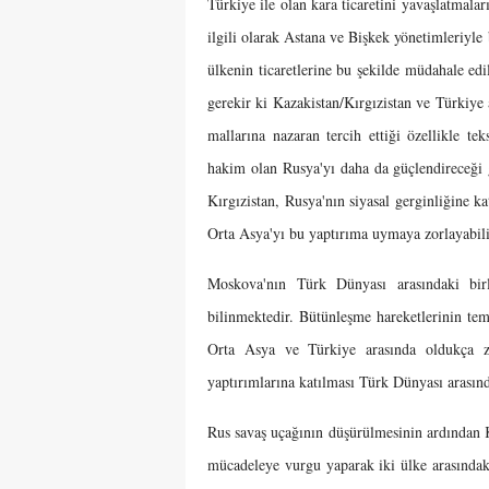
Türkiye ile olan kara ticaretini yavaşlatmal
ilgili olarak Astana ve Bişkek yönetimleriyle
ülkenin ticaretlerine bu şekilde müdahale ed
gerekir ki Kazakistan/Kırgızistan ve Türkiye 
mallarına nazaran tercih ettiği özellikle te
hakim olan Rusya'yı daha da güçlendireceği g
Kırgızistan, Rusya'nın siyasal gerginliğine 
Orta Asya'yı bu yaptırıma uymaya zorlayabili
Moskova'nın Türk Dünyası arasındaki birl
bilinmektedir. Bütünleşme hareketlerinin te
Orta Asya ve Türkiye arasında oldukça za
yaptırımlarına katılması Türk Dünyası arasında
Rus savaş uçağının düşürülmesinin ardından Ka
mücadeleye vurgu yaparak iki ülke arasındaki