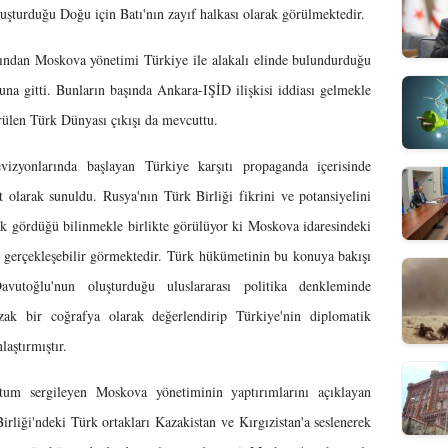
şturduğu Doğu için Batı'nın zayıf halkası olarak görülmektedir.
dından Moskova yönetimi Türkiye ile alakalı elinde bulundurduğu
una gitti. Bunların başında Ankara-IŞİD ilişkisi iddiası gelmekle
örülen Türk Dünyası çıkışı da mevcuttu.
vizyonlarında başlayan Türkiye karşıtı propaganda içerisinde
t olarak sunuldu. Rusya'nın Türk Birliği fikrini ve potansiyelini
rak gördüğü bilinmekle birlikte görülüyor ki Moskova idaresindeki
a gerçekleşebilir görmektedir. Türk hükümetinin bu konuya bakışı
utoğlu'nun oluşturduğu uluslararası politika denkleminde
zak bir coğrafya olarak değerlendirip Türkiye'nin diplomatik
aştırmıştır.
tutum sergileyen Moskova yönetiminin yaptırımlarını açıklayan
ği'ndeki Türk ortakları Kazakistan ve Kırgızistan'a seslenerek