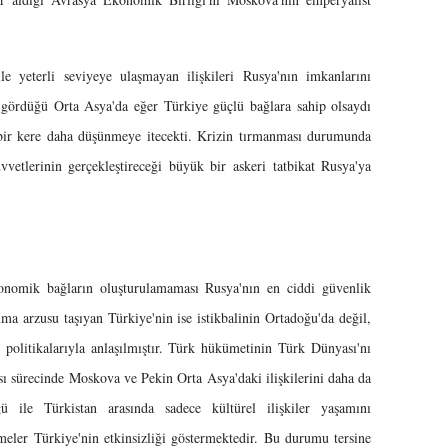
 yeterli seviyeye ulaşmayan ilişkileri Rusya'nın imkanlarını
ak gördüğü Orta Asya'da eğer Türkiye güçlü bağlara sahip olsaydı
 bir kere daha düşünmeye itecekti. Krizin tırmanması durumunda
vetlerinin gerçekleştireceği büyük bir askeri tatbikat Rusya'ya
onomik bağların oluşturulamaması Rusya'nın en ciddi güvenlik
lma arzusu taşıyan Türkiye'nin ise istikbalinin Ortadoğu'da değil,
 politikalarıyla anlaşılmıştır. Türk hükümetinin Türk Dünyası'nı
 sürecinde Moskova ve Pekin Orta Asya'daki ilişkilerini daha da
ü ile Türkistan arasında sadece kültürel ilişkiler yaşamını
meler Türkiye'nin etkinsizliği göstermektedir. Bu durumu tersine