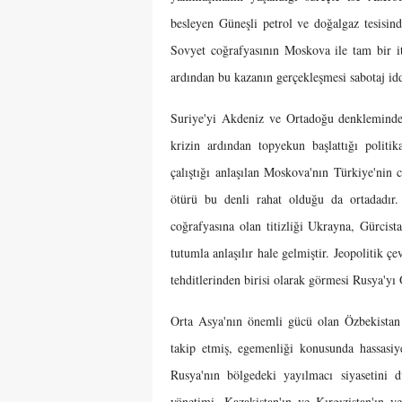
besleyen Güneşli petrol ve doğalgaz tesisin
Sovyet coğrafyasının Moskova ile tam bir i
ardından bu kazanın gerçekleşmesi sabotaj idd
Suriye'yi Akdeniz ve Ortadoğu denklemindeki
krizin ardından topyekun başlattığı politik
çalıştığı anlaşılan Moskova'nın Türkiye'nin
ötürü bu denli rahat olduğu da ortadadır.
coğrafyasına olan titizliği Ukrayna, Gürcist
tutumla anlaşılır hale gelmiştir. Jeopolitik 
tehditlerinden birisi olarak görmesi Rusya'yı 
Orta Asya'nın önemli gücü olan Özbekistan
takip etmiş, egemenliği konusunda hassasiye
Rusya'nın bölgedeki yayılmacı siyasetini d
yönetimi, Kazakistan'ın ve Kırgızistan'ın 