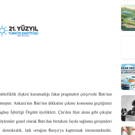
ttefiklik ilişkisi kuramadığı fakat pragmatist çerçevede Batı'nın
lmuştur. Ankara'nın Batı'nın dikkatini çekme konusuna geçtiğimiz
ay İşbirliği Örgütü üyelikleri, Çin'den füze alımı gibi çıkışlar
 söylemler genel olarak Batı'dan birtakım fayda sağlama girişimleri
 demokratik, laik ortağını Rusya'ya kaptırmak istememektedir.