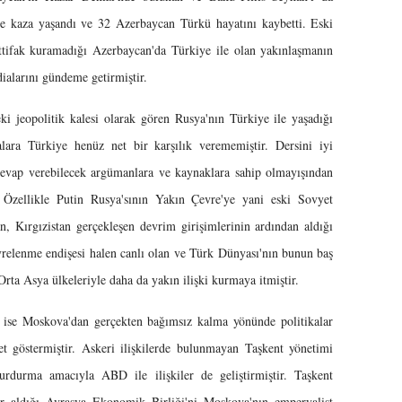
de kaza yaşandı ve 32 Azerbaycan Türkü hayatını kaybetti. Eski
ttifak kuramadığı Azerbaycan'da Türkiye ile olan yakınlaşmanın
ialarını gündeme getirmiştir.
 jeopolitik kalesi olarak gören Rusya'nın Türkiye ile yaşadığı
alara Türkiye henüz net bir karşılık verememiştir. Dersini iyi
 cevap verebilecek argümanlara ve kaynaklara sahip olmayışından
 Özellikle Putin Rusya'sının Yakın Çevre'ye yani eski Sovyet
an, Kırgızistan gerçekleşen devrim girişimlerinin ardından aldığı
çevrelenme endişesi halen canlı olan ve Türk Dünyası'nın bunun baş
Orta Asya ülkeleriyle daha da yakın ilişki kurmaya itmiştir.
 ise Moskova'dan gerçekten bağımsız kalma yönünde politikalar
t göstermiştir. Askeri ilişkilerde bulunmayan Taşkent yönetimi
urdurma amacıyla ABD ile ilişkiler de geliştirmiştir. Taşkent
yer aldığı Avrasya Ekonomik Birliği'ni Moskova'nın emperyalist