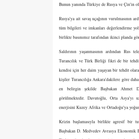
Bunun yanında Türkiye de Rusya ve Çin'in olu
Rusya'ya ait savaş uçağının vurulmasının ar
tüm bilgileri ve imkanları değerlendirme yol
birlikte basınımız tarafından ikinci planda g
Saldırının yaşanmasının ardından Rus tele
Turancılık ve Türk Birliği fikri de bir tehdi
kendisi için her daim yaşayan bir tehdit ola
kişiler Turancılığa Ankara'dakilere göre dah
en belirgin şekilde Başbakan Ahmet Dav
görülmektedir. Davutoğlu, Orta Asya'yı u
enerjisini Kuzey Afrika ve Ortadoğu'ya yoğunl
Krizin başlamasıyla birlikte agresif bir 
Başbakan D. Medvedev Avrasya Ekonomik Birli