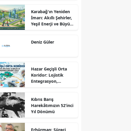
Karabağ'ın Yeniden
İmarı: Akıllı Şehirler,
Yeşil Enerji ve Büyük
Dönüş Programı
Ekseninde
Deniz Güler
Sürdürülebilir
Kalkınma
Hazar Geçişli Orta
Koridor: Lojistik
Entegrasyon,
Bölgesel İş Birliği ve
Kuzey Koridoru
Kıbrıs Barış
Karşısında Rekabet
Harekâtımızın 52’inci
Gücü
Yıl Dönümü
Erhürman: Süreci