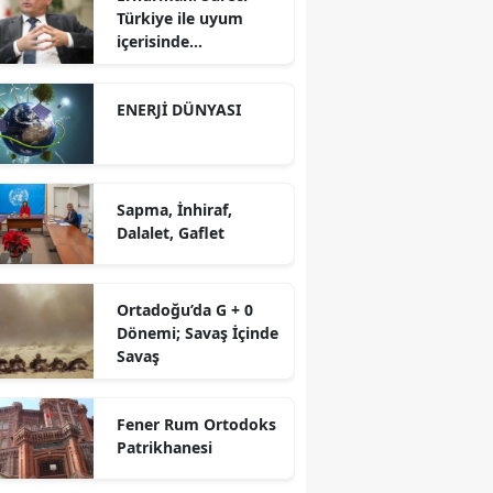
Türkiye ile uyum
içerisinde
yürütüyoruz?!
ENERJİ DÜNYASI
Sapma, İnhiraf,
Dalalet, Gaflet
Ortadoğu’da G + 0
Dönemi; Savaş İçinde
Savaş
Fener Rum Ortodoks
Patrikhanesi