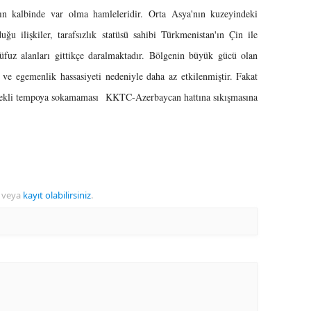
'nın kalbinde var olma hamleleridir. Orta Asya'nın kuzeyindeki
ğu ilişkiler, tarafsızlık statüsü sahibi Türkmenistan'ın Çin ile
 nüfuz alanları gittikçe daralmaktadır. Bölgenin büyük gücü olan
 ve egemenlik hassasiyeti nedeniyle daha az etkilenmiştir. Fakat
gerekli tempoya sokamaması KKTC-Azerbaycan hattına sıkışmasına
veya
kayıt olabilirsiniz
.