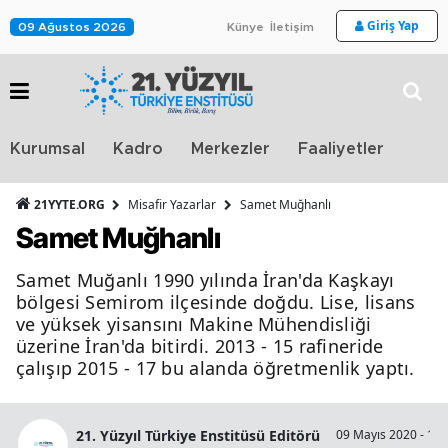
Giriş Yap
09 Ağustos 2026
Künye
İletişim
Stra
Kurumsal
Kadro
Merkezler
Faaliyetler
TV
21YYTE.ORG
Misafir Yazarlar
Samet Muğhanlı
Samet Muğhanlı
Samet Muğanlı 1990 yılında İran'da Kaşkayı
bölgesi Semirom ilçesinde doğdu. Lise, lisans
ve yüksek yisansını Makine Mühendisliği
üzerine İran'da bitirdi. 2013 - 15 rafineride
çalışıp 2015 - 17 bu alanda öğretmenlik yaptı.
21. Yüzyıl Türkiye Enstitüsü Editörü
09 Mayıs 2020 - 10: