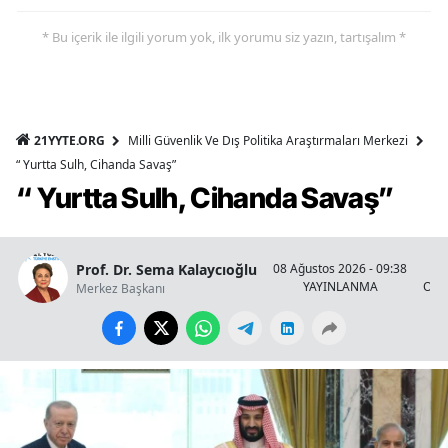
* Bu içerik ile ilgili yorum yok, ilk yorumu siz yazın, tartışalım *
21YYTE.ORG
Milli Güvenlik Ve Dış Politika Araştırmaları Merkezi
“ Yurtta Sulh, Cihanda Savaş”
“ Yurtta Sulh, Cihanda Savaş”
Prof. Dr. Sema Kalaycıoğlu
08 Ağustos 2026 - 09:38
YAYINLANMA
OKU
Merkez Başkanı