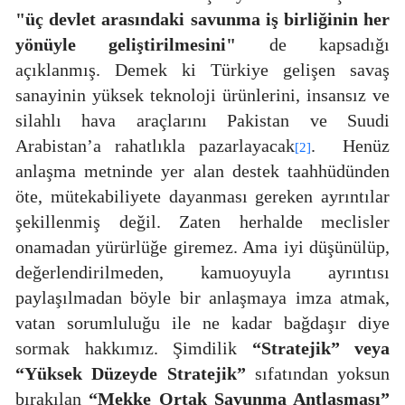
"üç devlet arasındaki savunma iş birliğinin her
yönüyle geliştirilmesini"
de kapsadığı
açıklanmış. Demek ki Türkiye gelişen savaş
sanayinin yüksek teknoloji ürünlerini, insansız ve
silahlı hava araçlarını Pakistan ve Suudi
Arabistan’a rahatlıkla pazarlayacak
.
Henüz
[2]
anlaşma metninde yer alan destek taahhüdünden
öte, mütekabiliyete dayanması gereken ayrıntılar
şekillenmiş değil. Zaten herhalde meclisler
onamadan yürürlüğe giremez. Ama iyi düşünülüp,
değerlendirilmeden, kamuoyuyla ayrıntısı
paylaşılmadan böyle bir anlaşmaya imza atmak,
vatan sorumluluğu ile ne kadar bağdaşır diye
sormak hakkımız. Şimdilik
“Stratejik” veya
“Yüksek Düzeyde Stratejik”
sıfatından yoksun
bırakılan
“Mekke Ortak Savunma Antlaşması”