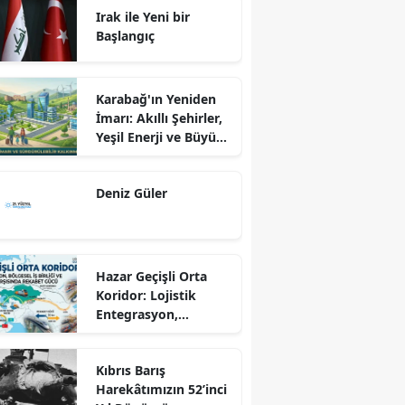
Irak ile Yeni bir
Başlangıç
Karabağ'ın Yeniden
İmarı: Akıllı Şehirler,
Yeşil Enerji ve Büyük
Dönüş Programı
Ekseninde
Deniz Güler
Sürdürülebilir
Kalkınma
Hazar Geçişli Orta
Koridor: Lojistik
Entegrasyon,
Bölgesel İş Birliği ve
Kuzey Koridoru
Kıbrıs Barış
Karşısında Rekabet
Harekâtımızın 52’inci
Gücü