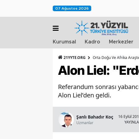
07 Ağustos 2026
Kurumsal
Kadro
Merkezler
21YYTE.ORG
Orta Doğu Ve Afrika Araşt
Alon Liel: "Er
Referandum sonrası yabancı b
Alon Liel’den geldi.
Şanlı Bahadır Koç
16 Eylül 201
YAYINL
Uzmanlar