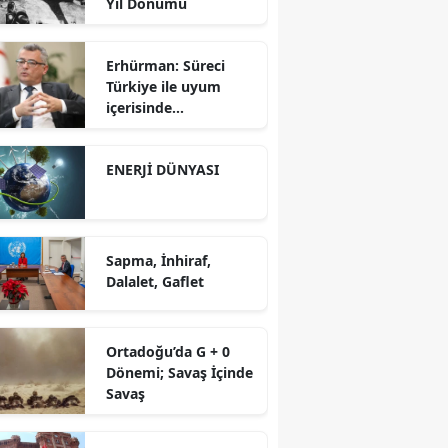
Yıl Dönümü
Erhürman: Süreci
Türkiye ile uyum
içerisinde
yürütüyoruz?!
ENERJİ DÜNYASI
Sapma, İnhiraf,
Dalalet, Gaflet
Ortadoğu’da G + 0
Dönemi; Savaş İçinde
Savaş