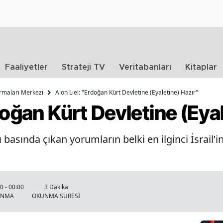
Faaliyetler
Strateji TV
Veritabanları
Kitaplar
ırmaları Merkezi
Alon Liel: "Erdoğan Kürt Devletine (Eyaletine) Hazır"
doğan Kürt Devletine (Eya
asında çıkan yorumların belki en ilginci İsrail’i
0 - 00:00
3 Dakika
ANMA
OKUNMA SÜRESİ