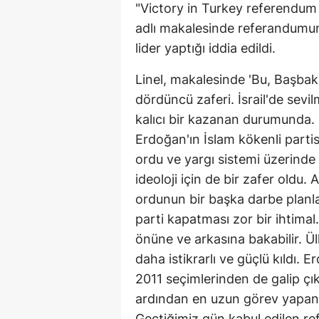
"Victory in Turkey referendu
adlı makalesinde referandumun
lider yaptığı iddia edildi.
Linel, makalesinde 'Bu, Başbak
dördüncü zaferi. İsrail'de sev
kalıcı bir kazanan durumunda.
Erdoğan'ın İslam kökenli partis
ordu ve yargı sistemi üzerinde 
ideoloji için de bir zafer oldu
ordunun bir başka darbe planla
parti kapatması zor bir ihtima
önüne ve arkasına bakabilir. Ü
daha istikrarlı ve güçlü kıldı.
2011 seçimlerinden de galip ç
ardından en uzun görev yapan v
Geçtiğimiz gün kabul edilen refo