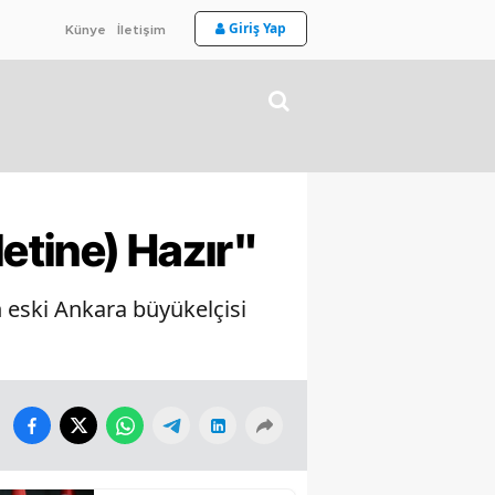
Giriş Yap
Künye
İletişim
letine) Hazır"
n eski Ankara büyükelçisi