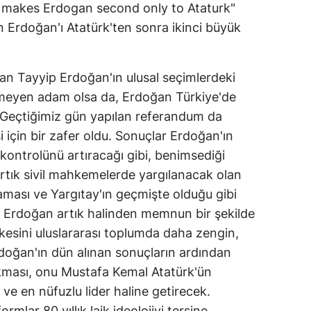
m makes Erdogan second only to Ataturk"
 Erdoğan'ı Atatürk'ten sonra ikinci büyük
an Tayyip Erdoğan'ın ulusal seçimlerdeki
ilmeyen adam olsa da, Erdoğan Türkiye'de
 Geçtiğimiz gün yapılan referandum da
i için bir zafer oldu. Sonuçlar Erdoğan'ın
kontrolünü artıracağı gibi, benimsediği
. Artık sivil mahkemelerde yargılanacak olan
ması ve Yargıtay'ın geçmişte olduğu gibi
l. Erdoğan artık halinden memnun bir şekilde
lkesini uluslararası toplumda daha zengin,
 Erdoğan'ın dün alınan sonuçların ardından
ıkması, onu Mustafa Kemal Atatürk'ün
e en nüfuzlu lider haline getirecek.
rmlar 80 yıllık laik ideolojiyi tersine