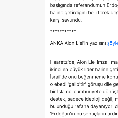
başlığında referandumun Erdoğa
haline getirdiğini belirterek d
karşı savundu.
***********
ANKA Alon Liel'in yazısını
şöyl
Haaretz'de, Alon Liel imzalı m
ikinci en büyük lider haline geti
İsrail'de onu beğenmeme konus
o ebedi 'galip'tir' görüşü dile g
bir İslamcı cumhuriyete dönüş
destek, sadece ideoloji değil
bulunduğu refaha dayanıyor' den
'Erdoğan'ın bu sonuçların ardı