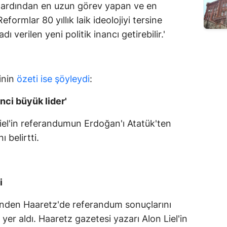
 ardından en uzun görev yapan ve en
eformlar 80 yıllık laik ideolojiyi tersine
dı verilen yeni politik inancı getirebilir.'
inin
özeti ise şöyleydi
:
nci büyük lider'
iel'in referandumun Erdoğan'ı Atatük'ten
ı belirtti.
i
rinden Haaretz'de referandum sonuçlarını
yer aldı. Haaretz gazetesi yazarı Alon Liel'in