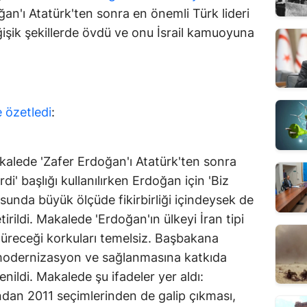
n'ı Atatürk'ten sonra en önemli Türk lideri
eğişik şekillerde övdü ve onu İsrail kamuoyuna
e özetledi
:
akalede 'Zafer Erdoğan'ı Atatürk'ten sonra
rdi' başlığı kullanılırken Erdoğan için 'Biz
unda büyük ölçüde fikirbirliği içindeysek de
etirildi. Makalede 'Erdoğan'ın ülkeyi İran tipi
türeceği korkuları temelsiz. Başbakana
, modernizasyon ve sağlanmasına katkıda
ildi. Makalede şu ifadeler yer aldı:
ndan 2011 seçimlerinden de galip çıkması,