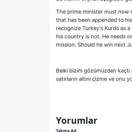
The prime minister must now m
that has been appended to his 
recognize Turkey's Kurds as a n
his country is not. He needs 
mission. Should he win next Jul
Belki bizim gözümüzden kaçtı
satırların altını çizme ve onu 
Yorumlar
Takma Ad