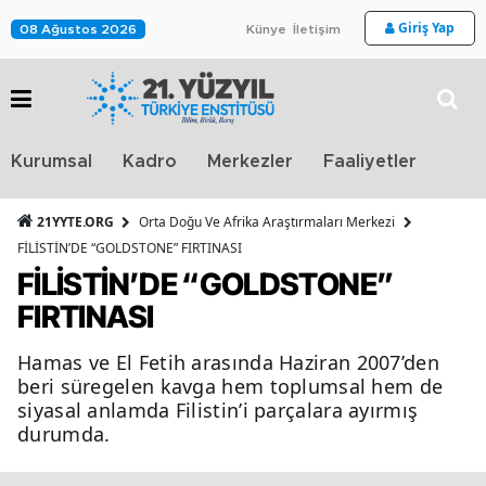
Giriş Yap
08 Ağustos 2026
Künye
İletişim
Stra
Kurumsal
Kadro
Merkezler
Faaliyetler
TV
21YYTE.ORG
Orta Doğu Ve Afrika Araştırmaları Merkezi
FİLİSTİN’DE “GOLDSTONE” FIRTINASI
FİLİSTİN’DE “GOLDSTONE”
FIRTINASI
Hamas ve El Fetih arasında Haziran 2007’den
beri süregelen kavga hem toplumsal hem de
siyasal anlamda Filistin’i parçalara ayırmış
durumda.