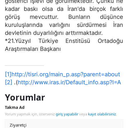
gösterici işlevi de görülmektedir. Çünkü ne
kadar baskı olsa da İran'da birçok farklı
görüş mevcuttur. Bunların düşünce
kuruluşlarında varlığını sürdürmesi İran
devletinin duyarlılığını arttırmaktadır.
*21.Yüzyıl Türkiye Enstitüsü Ortadoğu
Araştırmaları Başkanı
[1]
http://tisri.org/main_p.asp?parent=about
[2]
.(
http://www.iras.ir/Default_info.asp?I=A
Yorumlar
Takma Ad
Yorum yapmak için, isterseniz
giriş yapabilir
veya
kayıt olabilirsiniz
.