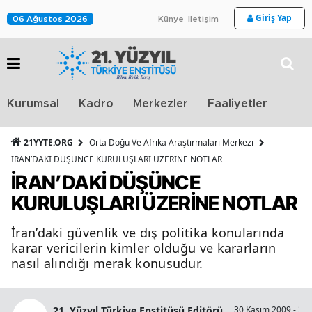
Giriş Yap
06 Ağustos 2026
Künye
İletişim
Stra
Kurumsal
Kadro
Merkezler
Faaliyetler
TV
21YYTE.ORG
Orta Doğu Ve Afrika Araştırmaları Merkezi
İRAN’DAKİ DÜŞÜNCE KURULUŞLARI ÜZERİNE NOTLAR
İRAN’DAKİ DÜŞÜNCE
KURULUŞLARI ÜZERİNE NOTLAR
İran’daki güvenlik ve dış politika konularında
karar vericilerin kimler olduğu ve kararların
nasıl alındığı merak konusudur.
21. Yüzyıl Türkiye Enstitüsü Editörü
30 Kasım 2009 - 23: