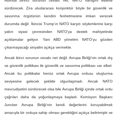
Aslında birinci sorunun cevabı net; NATO varlığını elbette
sürdürecek. Zira uluslararası konjonktür böyle bir güvenlik ve
savunma örgütünün kendini feshetmesine imkan verecek
durumda değil. İkincisi Trump’ın NATO karşıtı söylemlerine karşı
yakın siyasi çevresinden NATO’ya destek mahiyetinde
açıklamalar geliyor. Yani ABD yönetimi NATO’yu gözden
çıkarmayacağı sinyalini açıkça vermekte.
Ancak ikinci sorunun cevabı net değil. Avrupa Birliği’nin ortak dış
ve güvenlik politikası ile güvenlik ve savunma politikası var elbet.
Ancak bu politikalar henüz ortak Avrupa ordusu oluşturma
seviyesine gelecek şekilde olgunlaşmadı. Ancak NATO
mevcudiyetini sürdürecek olsa bile Avrupa Birliği içinde ortak ordu
çağrıları daha da yoğunlaşmaya başladı. Komisyon Başkanı
Juncker Avrupa Birliği’nin kendi değerlerini koruyabilmek
amacıyla bir orduya sahip olması gerektiğini açıkça belirtmiştir ve