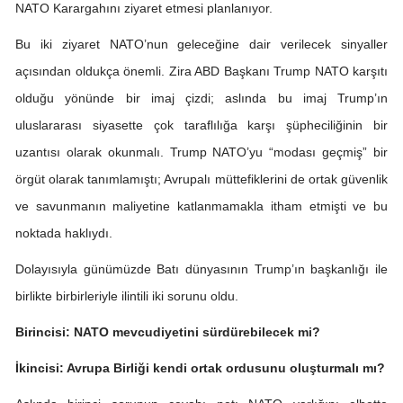
NATO Karargahını ziyaret etmesi planlanıyor.
Bu iki ziyaret NATO’nun geleceğine dair verilecek sinyaller
açısından oldukça önemli. Zira ABD Başkanı Trump NATO karşıtı
olduğu yönünde bir imaj çizdi; aslında bu imaj Trump’ın
uluslararası siyasette çok taraflılığa karşı şüpheciliğinin bir
uzantısı olarak okunmalı. Trump NATO’yu “modası geçmiş” bir
örgüt olarak tanımlamıştı; Avrupalı müttefiklerini de ortak güvenlik
ve savunmanın maliyetine katlanmamakla itham etmişti ve bu
noktada haklıydı.
Dolayısıyla günümüzde Batı dünyasının Trump’ın başkanlığı ile
birlikte birbirleriyle ilintili iki sorunu oldu.
Birincisi: NATO mevcudiyetini sürdürebilecek mi?
İkincisi: Avrupa Birliği kendi ortak ordusunu oluşturmalı mı?