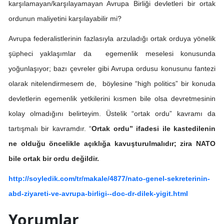
karşılamayan/karşılayamayan Avrupa Birliği devletleri bir ortak
ordunun maliyetini karşılayabilir mi?
Avrupa federalistlerinin fazlasıyla arzuladığı ortak orduya yönelik
şüpheci yaklaşımlar da egemenlik meselesi konusunda
yoğunlaşıyor; bazı çevreler gibi Avrupa ordusu konusunu fantezi
olarak nitelendirmesem de, böylesine “high politics” bir konuda
devletlerin egemenlik yetkilerini kısmen bile olsa devretmesinin
kolay olmadığını belirteyim. Üstelik “ortak ordu” kavramı da
tartışmalı bir kavramdır. “
Ortak ordu” ifadesi ile kastedilenin
ne olduğu öncelikle açıklığa kavuşturulmalıdır; zira NATO
bile ortak bir ordu değildir.
http://soyledik.com/tr/makale/4877/nato-genel-sekreterinin-
abd-ziyareti-ve-avrupa-birligi--doc-dr-dilek-yigit.html
Yorumlar