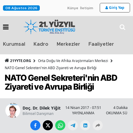
Giriş Yap
08 Ağustos 2026
Künye
İletişim
Stra
Kurumsal
Kadro
Merkezler
Faaliyetler
TV
21YYTE.ORG
Orta Doğu Ve Afrika Araştırmaları Merkezi
NATO Genel Sekreteri'nin ABD Ziyareti ve Avrupa Birliği
NATO Genel Sekreteri'nin ABD
Ziyareti ve Avrupa Birliği
Doç. Dr. Dilek Yiğit
14 Nisan 2017 - 07:51
4 Dakika
YAYINLANMA
OKUNMA SÜRES
Bilimsel Danışman