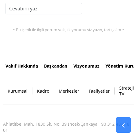
* Bu içerik ile ilgili yorum yok, ilk yorumu siz yazın, tartışalım *
Vakıf Hakkında
Başkandan
Vizyonumuz
Yönetim Kurul
Strateji
Kurumsal
Kadro
Merkezler
Faaliyetler
TV
Ahlatlıbel Mah. 1830 Sk. No: 39 İncek/Çankaya +90 312 489 18
01