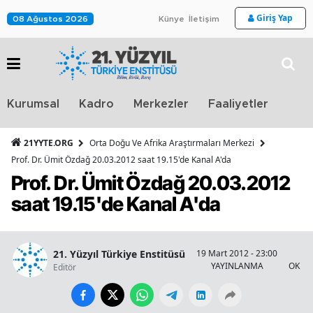
Giriş Yap
08 Ağustos 2026
Künye
İletişim
Stra
Kurumsal
Kadro
Merkezler
Faaliyetler
TV
21YYTE.ORG
Orta Doğu Ve Afrika Araştırmaları Merkezi
Prof. Dr. Ümit Özdağ 20.03.2012 saat 19.15'de Kanal A'da
Prof. Dr. Ümit Özdağ 20.03.2012
saat 19.15'de Kanal A'da
21. Yüzyıl Türkiye Enstitüsü
19 Mart 2012 - 23:00
1
YAYINLANMA
OKUN
Editör