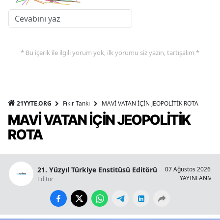
* Bu içerik ile ilgili yorum yok, ilk yorumu siz yazın, tartışalım *
21YYTE.ORG
Fikir Tankı
MAVİ VATAN İÇİN JEOPOLİTİK ROTA
MAVİ VATAN İÇİN JEOPOLİTİK
ROTA
21. Yüzyıl Türkiye Enstitüsü Editörü
07 Ağustos 2026 - 1
YAYINLANMA
Editör