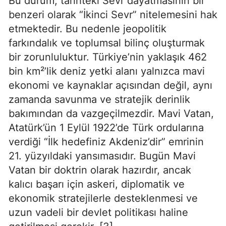
Bu durum, tarihteki Sevr dayatmasının bir 
benzeri olarak “İkinci Sevr” nitelemesini hak 
etmektedir. Bu nedenle jeopolitik 
farkındalık ve toplumsal bilinç oluşturmak 
bir zorunluluktur. Türkiye’nin yaklaşık 462 
bin km²’lik deniz yetki alanı yalnızca mavi 
ekonomi ve kaynaklar açısından değil, aynı 
zamanda savunma ve stratejik derinlik 
bakımından da vazgeçilmezdir. Mavi Vatan, 
Atatürk’ün 1 Eylül 1922’de Türk ordularına 
verdiği “İlk hedefiniz Akdeniz’dir” emrinin 
21. yüzyıldaki yansımasıdır. Bugün Mavi 
Vatan bir doktrin olarak hazırdır, ancak 
kalıcı başarı için askeri, diplomatik ve 
ekonomik stratejilerle desteklenmesi ve 
uzun vadeli bir devlet politikası haline 