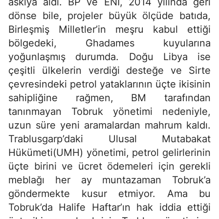
askıya aldı. BP ve ENI, 2014 yılında geri
dönse bile, projeler büyük ölçüde batıda,
Birleşmiş Milletler’in meşru kabul ettiği
bölgedeki, Ghadames kuyularına
yoğunlaşmış durumda. Doğu Libya ise
çeşitli ülkelerin verdiği desteğe ve Sirte
çevresindeki petrol yataklarının üçte ikisinin
sahipliğine rağmen, BM tarafından
tanınmayan Tobruk yönetimi nedeniyle,
uzun süre yeni aramalardan mahrum kaldı.
Trablusgarp’daki Ulusal Mutabakat
Hükümeti(UMH) yönetimi, petrol gelirlerinin
üçte birini ve ücret ödemeleri için gerekli
meblağı her ay muntazaman Tobruk’a
göndermekte kusur etmiyor. Ama bu
Tobruk’da Halife Haftar’ın hak iddia ettiği