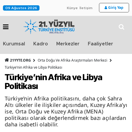
Giriş Yap
09 Ağustos 2026
Künye
İletişim
Stra
Kurumsal
Kadro
Merkezler
Faaliyetler
TV
21YYTE.ORG
Orta Doğu Ve Afrika Araştırmaları Merkezi
Türkiye’nin Afrika ve Libya Politikası
Türkiye’nin Afrika ve Libya
Politikası
Türkiye’nin Afrika politikasını, daha çok Sahra
Altı ülkeler ile ilişkiler açısından, Kuzey Afrika’yı
ise, Orta Doğu ve Kuzey Afrika (MENA)
politikası olarak değerlendirmek bazı açılardan
daha isabetli olabilir.