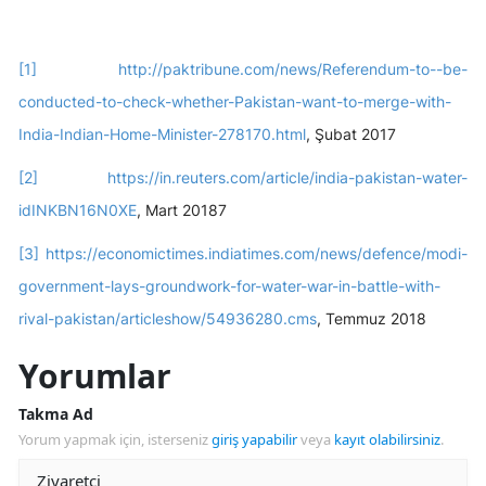
[1]
http://paktribune.com/news/Referendum-to--be-
conducted-to-check-whether-Pakistan-want-to-merge-with-
India-Indian-Home-Minister-278170.html
, Şubat 2017
[2]
https://in.reuters.com/article/india-pakistan-water-
idINKBN16N0XE
, Mart 20187
[3]
https://economictimes.indiatimes.com/news/defence/modi-
government-lays-groundwork-for-water-war-in-battle-with-
rival-pakistan/articleshow/54936280.cms
, Temmuz 2018
Yorumlar
Takma Ad
Yorum yapmak için, isterseniz
giriş yapabilir
veya
kayıt olabilirsiniz
.