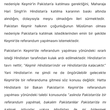
nedeniyle Keşmir’in Pakistan’a katılması gerektiğini, Maharaja
Hari Singh’in Hindistan’a katılma kararının baskı altında
alındığını, dolayısıyla meşru olmadığını ileri sürmektedir.
Pakistan Keşmir halkının çoğunluğunun Müslüman olması
nedeniyle Pakistan’a katılmak istediklerinden emin bir şekilde
Keşmir’de referandum yapılmasını istemektedir.
Pakistan’ın Keşmir’de referandum yapılması yönündeki ısrarlı
isteği Hindistan tarafından kulak ardı edilmektedir. Hindistan’ın
tavrı nettir; “
Keşmir Hindistan’ındır ve Hindistan’da kalacaktır
.”
Yani Hindistan’ın ne şimdi ne de öngörülebilir gelecekte
Keşmir’de bir referanduma gitmesi söz konusu değildir. Hatta
Hindistanlı bir Bakan Pakistan’ın Keşmir’de referandum
yapılması yönündeki talebi konusunda “
aslında Pakistan’da bir
referandum yapılmalı, bakalım Pakistanlılar Pakistan’da mı
kalmak istiyorlar yoksa Hindistan ile mi birleşmek