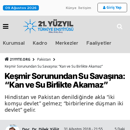
Giriş Yap
09 Ağustos 2026
Künye
İletişim
Stra
Kurumsal
Kadro
Merkezler
Faaliyetler
TV
21YYTE.ORG
Pakistan
Keşmir Sorunundan Su Savaşına: “Kan ve Su Birlikte Akamaz”
Keşmir Sorunundan Su Savaşına:
“Kan ve Su Birlikte Akamaz”
Hindistan ve Pakistan denildiğinde akla “iki
komşu devlet” gelmez; “birbirlerine düşman iki
devlet” gelir.
Doç. Dr. Dilek Yiğit
31 Ağustos 2018 - 21:55
5 Dakika