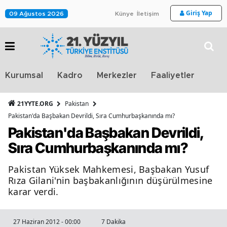
Giriş Yap
09 Ağustos 2026
Künye
İletişim
Stra
Kurumsal
Kadro
Merkezler
Faaliyetler
TV
21YYTE.ORG
Pakistan
Pakistan'da Başbakan Devrildi, Sıra Cumhurbaşkanında mı?
Pakistan'da Başbakan Devrildi,
Sıra Cumhurbaşkanında mı?
Pakistan Yüksek Mahkemesi, Başbakan Yusuf
Rıza Gilani'nin başbakanlığının düşürülmesine
karar verdi.
27 Haziran 2012 - 00:00
7 Dakika