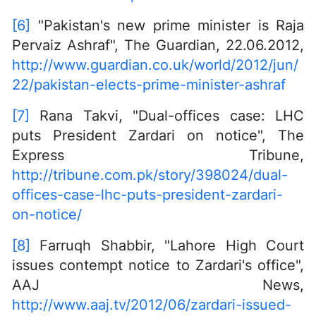
[6]
"Pakistan's new prime minister is Raja
Pervaiz Ashraf", The Guardian, 22.06.2012,
http://www.guardian.co.uk/world/2012/jun/
22/pakistan-elects-prime-minister-ashraf
[7]
Rana Takvi, "Dual-offices case: LHC
puts President Zardari on notice", The
Express Tribune,
http://tribune.com.pk/story/398024/dual-
offices-case-lhc-puts-president-zardari-
on-notice/
[8]
Farruqh Shabbir, "Lahore High Court
issues contempt notice to Zardari's office",
AAJ News,
http://www.aaj.tv/2012/06/zardari-issued-