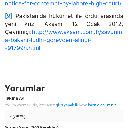
notice-for-contempt-by-lahore-high-court/
[9]
Pakistan'da hükümet ile ordu arasında
yeni kriz, Akşam, 12 Ocak 2012,
Çevrimiçi:
http://www.aksam.com.tr/savunm
a-bakani-lodhi-gorevden-alindi-
-91799h.html
Yorumlar
Takma Ad
Yorum yapmak için, isterseniz
giriş yapabilir
veya
kayıt olabilirsiniz
.
Yorum Yazın (500 Karakter)