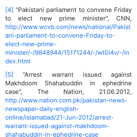
[4]
"Pakistani parliament to convene Friday
to elect new prime minister", CNN,
http://www.wcvb.com/news/national/Pakist
ani-parliament-to-convene-Friday-to-
elect-new-prime-
minister/-/9848944/15171244/-/wt0i4v/-/in
dex.html
[5]
"Arrest warrant issued against
Makhdoom Shahabuddin in ephedrine
case", The Nation, 21.06.2012,
http://www.nation.com.pk/pakistan-news-
newspaper-daily-english-
online/islamabad/21-Jun-2012/arrest-
warrant-issued-against-makhdoom-
shahabuddin-in-ephedrine-case