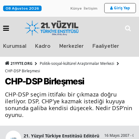
Giriş Yap
08 Ağustos 2026
Künye
İletişim
Stra
Kurumsal
Kadro
Merkezler
Faaliyetler
TV
21YYTE.ORG
Politik-sosyal-kültürel Araştırmalar Merkezi
CHP-DSP Birleşmesi
CHP-DSP Birleşmesi
CHP-DSP seçim ittifakı bir çıkmaza doğru
ilerliyor. DSP, CHP’ye kazmak istediği kuyuya
sonunda galiba kendisi düşecek. Nedir DSP’nin
oyunu.
21. Yüzyıl Türkiye Enstitüsü Editörü
16 Mayıs 2007 - 00: