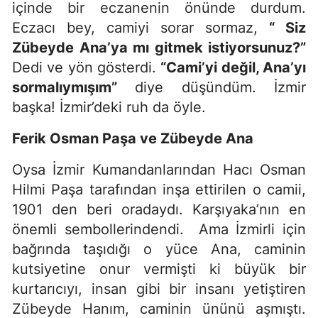
içinde bir eczanenin önünde durdum.
Eczacı bey, camiyi sorar sormaz,
“ Siz
Zübeyde Ana’ya mı gitmek istiyorsunuz?”
Dedi ve yön gösterdi.
“Cami’yi değil, Ana’yı
sormalıymışım”
diye düşündüm. İzmir
başka! İzmir’deki ruh da öyle.
Ferik Osman Paşa ve Zübeyde Ana
Oysa İzmir Kumandanlarından Hacı Osman
Hilmi Paşa tarafından inşa ettirilen o camii,
1901 den beri oradaydı. Karşıyaka’nın en
önemli sembollerindendi. Ama İzmirli için
bağrında taşıdığı o yüce Ana, caminin
kutsiyetine onur vermişti ki büyük bir
kurtarıcıyı, insan gibi bir insanı yetiştiren
Zübeyde Hanım, caminin ününü aşmıştı.