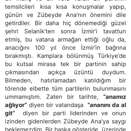
temsilcileri kısa kısa konuşmalar yapıp,
günün ve Zübeyde Ana’nın önemini dile
getirdiler. Bir daha hiç dönemediği güzel
şehri Selanik’ten sonra İzmir’i tavattun
etmiş, bu vatana armağan ettiği oğlu da,
anacığını 100 yıl önce İzmir’in bağrına
bırakmıştı. Kamplara bölünmüş Türkiye’de
bu kutsal mirasa tek bir partinin sahip
çıkmasından açıkça üzüntü duydum.
Bilmeden, hatırlamadan katıldığım bir
törende elbette tüm partilerin bulunmasını
ummamıştım. Zaten bir tarihte,
“anamız
ağlıyor”
diyen bir vatandaşa
“ananını da al
git”
diyen bir parti liderinden ve onun
izinden gidenlerden Zübeyde Ana’ya saygı
beklemezdim. Bir başka gösteride, üzerinde