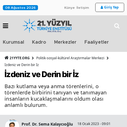
Giriş Yap
08 Ağustos 2026
Künye
İletişim
Stra
Kurumsal
Kadro
Merkezler
Faaliyetler
TV
21YYTE.ORG
Politik-sosyal-kültürel Araştırmalar Merkezi
İzdeniz ve Derin bir İz
İzdeniz ve Derin bir İz
Bazı kutlama veya anma törenlerini, o
törenlerde birbirini tanıyan ve tanımayan
insanların kucaklaşmalarını oldum olası
anlamlı bulurum.
Prof. Dr. Sema Kalaycıoğlu
18 Ocak 2023 - 09:01
5 