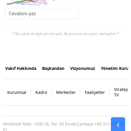
* Bu içerik ile ilgili yorum yok, ilk yorumu siz yazın, tartışalım *
Vakıf Hakkında
Başkandan
Vizyonumuz
Yönetim Kurul
Strateji
Kurumsal
Kadro
Merkezler
Faaliyetler
TV
Ahlatlıbel Mah. 1830 Sk. No: 39 İncek/Çankaya +90 312 489 18
01