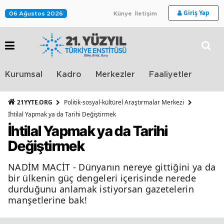
Giriş Yap
06 Ağustos 2026
Künye
İletişim
Stra
Kurumsal
Kadro
Merkezler
Faaliyetler
TV
21YYTE.ORG
Politik-sosyal-kültürel Araştırmalar Merkezi
İhtilal Yapmak ya da Tarihi Değiştirmek
İhtilal Yapmak ya da Tarihi
Değiştirmek
NADİM MACİT - Dünyanın nereye gittiğini ya da
bir ülkenin güç dengeleri içerisinde nerede
durduğunu anlamak istiyorsan gazetelerin
manşetlerine bak!