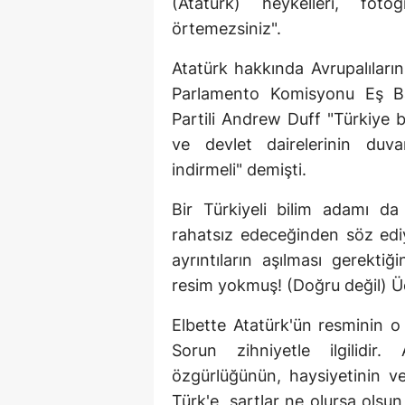
(Atatürk) heykelleri, foto
örtemezsiniz".
Atatürk hakkında Avrupalıları
Parlamento Komisyonu Eş Baş
Partili Andrew Duff "Türkiye 
ve devlet dairelerinin duva
indirmeli" demişti.
Bir Türkiyeli bilim adamı da 
rahatsız edeceğinden söz ediy
ayrıntıların aşılması gerekti
resim yokmuş! (Doğru değil) Üç
Elbette Atatürk'ün resminin o
Sorun zihniyetle ilgilidir. 
özgürlüğünün, haysiyetinin ve
Türk'e, şartlar ne olursa olsu