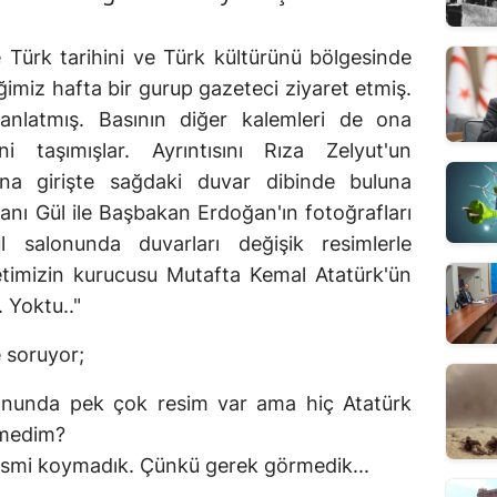
e Türk tarihini ve Türk kültürünü bölgesinde
ğimiz hafta bir gurup gazeteci ziyaret etmiş.
 anlatmış. Basının diğer kalemleri de ona
 taşımışlar. Ayrıntısını Rıza Zelyut'un
ona girişte sağdaki duvar dibinde buluna
ı Gül ile Başbakan Erdoğan'ın fotoğrafları
ul salonunda duvarları değişik resimlerle
letimizin kurucusu Mutafta Kemal Atatürk'ün
. Yoktu.."
 soruyor;
lonunda pek çok resim var ama hiç Atatürk
emedim?
esmi koymadık. Çünkü gerek görmedik...