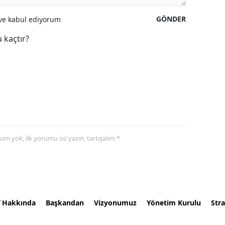
GÖNDER
e kabul ediyorum
 kaçtır?
yorum yok, ilk yorumu siz yazın, tartışalım *
f Hakkında
Başkandan
Vizyonumuz
Yönetim Kurulu
Stra