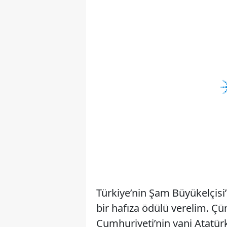
Türkiye’nin Şam Büyükelçisi
bir hafıza ödülü verelim. Ç
Cumhuriyeti’nin yani Atatü