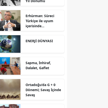
Yıl Dönümü
Erhürman: Süreci
Türkiye ile uyum
içerisinde
yürütüyoruz?!
ENERJİ DÜNYASI
Sapma, İnhiraf,
Dalalet, Gaflet
Ortadoğu’da G + 0
Dönemi; Savaş İçinde
Savaş