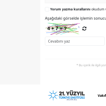
Yorum yazma kurallarını
okudum v
Aşağıdaki görselde işlemin sonucu
* Bu içerik ile ilgili 
Vakı