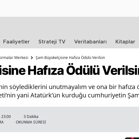
Faaliyetler
Strateji TV
Veritabanları
Kitaplar
ştırmalar Merkezi
Şam Büyükelçisine Hafıza Ödülü Verilsin
ine Hafıza Ödülü Verilsi
nin söylediklerini unutmayalım ve ona bir hafıza
ti’nin yani Atatürk’ün kurduğu cumhuriyetin Şam 
- 23:00
3 Dakika
MA
OKUNMA SÜRESİ