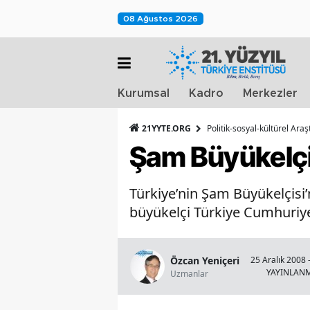
08 Ağustos 2026
Kurumsal
Kadro
Merkezler
21YYTE.ORG
Politik-sosyal-kültürel Ara
Şam Büyükelçis
Türkiye’nin Şam Büyükelçisi’
büyükelçi Türkiye Cumhuriye
Özcan Yeniçeri
25 Aralık 2008 
YAYINLAN
Uzmanlar