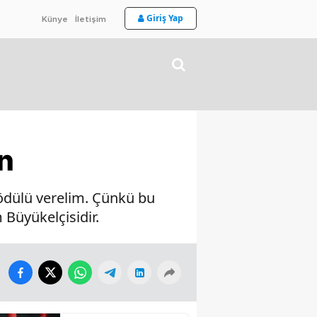
Giriş Yap
Künye
İletişim
n
 ödülü verelim. Çünkü bu
Büyükelçisidir.