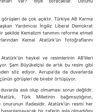
ğrafları var?' diye soracaklar. Üstünü
n görüşleri de çok açıktır. Türkiye AB Karma
kan Yardımcısı İngiliz Liberal Demokrat
bir şekilde Kemalizm tanımını reforme etmeli
rlarından Kemal Atatürk'ün fotoğraflarını
Atatürk'ün heykel ve resimlerinin AB'lileri
or. Şam Büyükelçisi de artık bu resim gibi
ğinden söz ediyor. Avrupa'da da duvarlarda
ünün görüşleri de birebir örtüşüyor.
 duvarda asılı olup olmaması sorun değildir.
Atatürk, Türk Milletinin bağımsızlığının,
 onurunun ifadesidir. Atatürk'ün resmi her
n başarılamayacak bir zaferin asla olmadığını