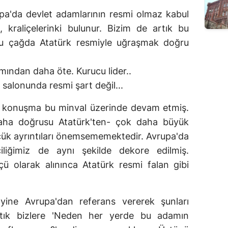
rupa'da devlet adamlarının resmi olmaz kabul
n, kraliçelerinki bulunur. Bizim de artık bu
Bu çağda Atatürk resmiyle uğraşmak doğru
mından daha öte. Kurucu lider..
l salonunda resmi şart değil...
ki konuşma bu minval üzerinde devam etmiş.
aha doğrusu Atatürk'ten- çok daha büyük
üçük ayrıntıları önemsememektedir. Avrupa'da
liğimiz de aynı şekilde dekore edilmiş.
ü olarak alınınca Atatürk resmi falan gibi
yine Avrupa'dan referans vererek şunları
rtık bizlere 'Neden her yerde bu adamın