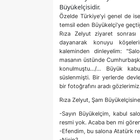
Büyükelçisidir.
Özelde Türkiye'yi genel de is
temsil eden Büyükelçi'ye geçti
Rıza Zelyut ziyaret sonrası
dayanarak konuyu köşelerini
kaleminden dinleyelim: "Sal
masanın üstünde Cumhurbaşkan
konulmuştu.../... Büyük kab
süslenmişti. Bir yerlerde dev
bir fotoğrafını aradı gözlerimiz
Rıza Zelyut, Şam Büyükelçisine
-Sayın Büyükelçim, kabul sa
resmi yok. Acaba ben mi gör
-Efendim, bu salona Atatürk r
-Niçin?