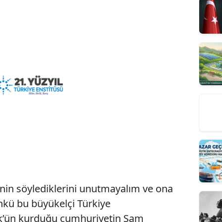
’nin söylediklerini unutmayalım ve ona
ünkü bu büyükelçi Türkiye
rk’ün kurduğu cumhuriyetin Şam