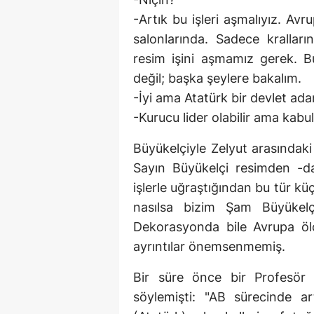
-Artık bu işleri aşmalıyız. Av
salonlarında. Sadece kralları
resim işini aşmamız gerek. 
değil; başka şeylere bakalım.
-İyi ama Atatürk bir devlet ada
-Kurucu lider olabilir ama kabu
Büyükelçiyle Zelyut arasında
Sayın Büyükelçi resimden -d
işlerle uğraştığından bu tür k
nasılsa bizim Şam Büyükelçi
Dekorasyonda bile Avrupa ölç
ayrıntılar önemsenmemiş.
Bir süre önce bir Profesör 
söylemişti: "AB sürecinde a