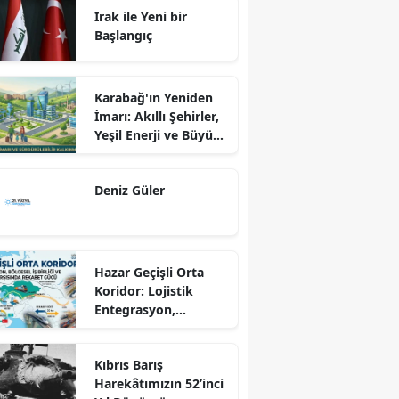
Irak ile Yeni bir
Başlangıç
Karabağ'ın Yeniden
İmarı: Akıllı Şehirler,
Yeşil Enerji ve Büyük
Dönüş Programı
Ekseninde
Deniz Güler
Sürdürülebilir
Kalkınma
Hazar Geçişli Orta
Koridor: Lojistik
Entegrasyon,
Bölgesel İş Birliği ve
Kuzey Koridoru
Kıbrıs Barış
Karşısında Rekabet
Harekâtımızın 52’inci
Gücü