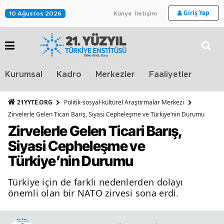
Giriş Yap
10 Ağustos 2026
Künye
İletişim
Stra
Kurumsal
Kadro
Merkezler
Faaliyetler
TV
21YYTE.ORG
Politik-sosyal-kültürel Araştırmalar Merkezi
Zirvelerle Gelen Ticari Barış, Siyasi Cepheleşme ve Türkiye’nin Durumu
Zirvelerle Gelen Ticari Barış,
Siyasi Cepheleşme ve
Türkiye’nin Durumu
Türkiye için de farklı nedenlerden dolayı
önemli olan bir NATO zirvesi sona erdi.