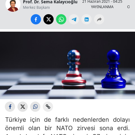
Prof. Dr. Sema Kalaycıoğlu
21 Haziran 2021 - 04:25
YAYINLANMA
OKU
Merkez Başkanı
Türkiye için de farklı nedenlerden dolayı
önemli olan bir NATO zirvesi sona erdi.