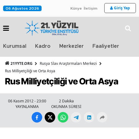
Giriş Yap
06 Ağustos 2026
Künye
İletişim
Stra
Kurumsal
Kadro
Merkezler
Faaliyetler
TV
21YYTE.ORG
Rusya Slav Araştırmaları Merkezi
Rus Milliyetçiliği ve Orta Asya
Rus Milliyetçiliği ve Orta Asya
06 Kasım 2012 - 23:00
2 Dakika
YAYINLANMA
OKUNMA SÜRESİ