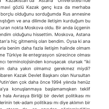
azakistan'da Astana Üniversitesi'nde
 mavi gözlü Kazak genç kıza da merhaba
e borçlu olduğunu sorduğumda Rus annesine
ıştığım ve ana dilimde iletişim kurduğum bu
uşturan nokta Moskova oldu. Bir anda üçgenin
kendim olduğunu hissettim. Moskova, Astana
tan'a hiç gitmemiş olan bendim. Oysa ki ana
larla benim daha fazla iletişim halinde olmam
ine Türkiye ile entegrasyon sürecince olması
mcı terminolojisinden konuşacak olursak "iki
zim daha yakın olmamız gerekmez miydi?
itibaren Kazak Devlet Başkanı olan Nursultan
 Putin'den çok daha önce 1994 yılında henüz
a'ya konuşlanmaya başlamamışken teklif
hala Avrasya Birliği bir devlet politikası mı
lerinin tek-adam politikası mı diye aklımın bir