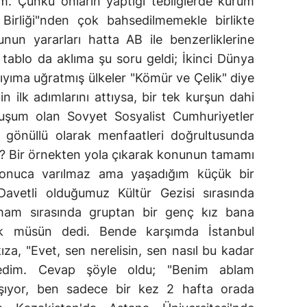
m. Çünkü onların yaptığı tebliğlerde kurum
Birliği"nden çok bahsedilmemekle birlikte
un yararları hatta AB ile benzerliklerine
 tablo da aklıma şu soru geldi; İkinci Dünya
kıyıma uğratmış ülkeler "Kömür ve Çelik" diye
n ilk adımlarını attıysa, bir tek kurşun dahi
luşum olan Sovyet Sosyalist Cumhuriyetler
, gönüllü olarak menfaatleri doğrultusunda
r mi? Bir örnekten yola çıkarak konunun tamamı
sonuca varılmaz ama yaşadığım küçük bir
Davetli olduğumuz Kültür Gezisi sırasında
mam sırasında gruptan bir genç kız bana
k müsün dedi. Bende karşımda İstanbul
ıza, "Evet, sen nerelisin, sen nasıl bu kadar
dedim. Cevap şöyle oldu; "Benim ablam
yaşıyor, ben sadece bir kez 2 hafta orada