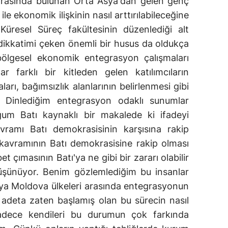
r arasında bulunan Orta Asya'dan gelen genç
le ekonomik ilişkinin nasıl arttırılabileceğine
. Küresel Süreç fakültesinin düzenlediği alt
ikkatimi çeken önemli bir husus da oldukça
bölgesel ekonomik entegrasyon çalışmaları
 farklı bir kitleden gelen katılımcıların
ları, bağımsızlık alanlarının belirlenmesi gibi
. Dinlediğim entegrasyon odaklı sunumlar
m Batı kaynaklı bir makalede ki ifadeyi
avramı Batı demokrasisinin karşısına rakip
" kavramının Batı demokrasisine rakip olması
 çımasının Batı'ya ne gibi bir zararı olabilir
üşünüyor. Benim gözlemlediğim bu insanlar
ya Moldova ülkeleri arasında entegrasyonun
adeta zaten başlamış olan bu sürecin nasıl
. Sadece kendileri bu durumun çok farkında