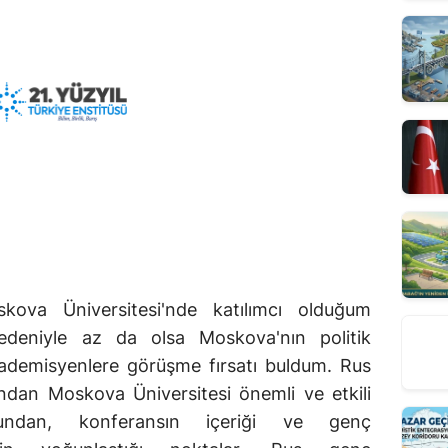
kova Üniversitesi'nde katılımcı olduğum
nedeniyle az da olsa Moskova'nın politik
ademisyenlere görüşme fırsatı buldum. Rus
sından Moskova Üniversitesi önemli ve etkili
uğundan, konferansın içeriği ve genç