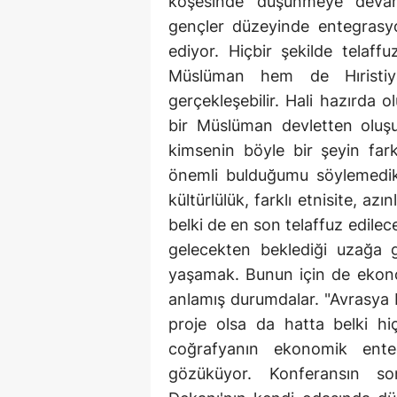
köşesinde düşünmeye deva
gençler düzeyinde entegrasy
ediyor. Hiçbir şekilde telaff
Müslüman hem de Hıristiya
gerçekleşebilir. Hali hazırda o
bir Müslüman devletten oluş
kimsenin böyle bir şeyin far
önemli bulduğumu söylemedikl
kültürlülük, farklı etnisite, az
belki de en son telaffuz edilec
gelecekten beklediği uzağa 
yaşamak. Bunun için de ekon
anlamış durumdalar. "Avrasya Bi
proje olsa da hatta belki h
coğrafyanın ekonomik ente
gözüküyor. Konferansın so