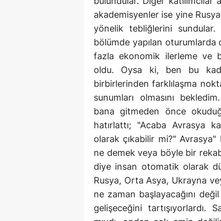
bulundular. Diğer katılımcıla
akademisyenler ise yine Rusya i
yönelik tebliğlerini sundular
bölümde yapılan oturumlarda d
fazla ekonomik ilerleme ve 
oldu. Oysa ki, ben bu kadar
birbirlerinden farklılaşma nokta
sunumları olmasını bekledim
bana gitmeden önce okuduğu
hatırlattı; "Acaba Avrasya k
olarak çıkabilir mi?" Avrasya
ne demek veya böyle bir rekabet
diye insan otomatik olarak d
Rusya, Orta Asya, Ukrayna ve
ne zaman başlayacağını değil 
gelişeceğini tartışıyorlardı