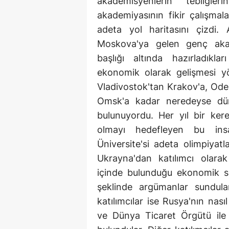
akademisyenlerin tebliğle
akademiyasının fikir çalışma
adeta yol haritasını çizdi.
Moskova'ya gelen genç akad
başlığı altında hazırladıkl
ekonomik olarak gelişmesi yö
Vladivostok'tan Krakov'a, Ode
Omsk'a kadar neredeyse düny
bulunuyordu. Her yıl bir ke
olmayı hedefleyen bu ins
Üniversite'si adeta olimpiyat
Ukrayna'dan katılımcı olara
içinde bulunduğu ekonomik so
şeklinde argümanlar sundul
katılımcılar ise Rusya'nın nası
ve Dünya Ticaret Örgütü ile 