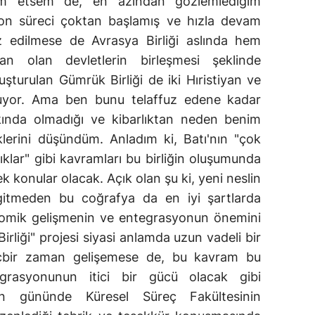
m etsem de, en azından gözlemlediğim
on süreci çoktan başlamış ve hızla devam
uz edilmese de Avrasya Birliği aslında hem
n olan devletlerin birleşmesi şeklinde
luşturulan Gümrük Birliği de iki Hıristiyan ve
uyor. Ama ben bunu telaffuz edene kadar
kında olmadığı ve kibarlıktan neden benim
erini düşündüm. Anladım ki, Batı'nın "çok
ınlıklar" gibi kavramları bu birliğin oluşumunda
ek konular olacak. Açık olan şu ki, yeni neslin
gitmeden bu coğrafya da en iyi şartlarda
omik gelişmenin ve entegrasyonun önemini
rliği" projesi siyasi anlamda uzun vadeli bir
içbir zaman gelişemese de, bu kavram bu
grasyonunun itici bir gücü olacak gibi
n gününde Küresel Süreç Fakültesinin