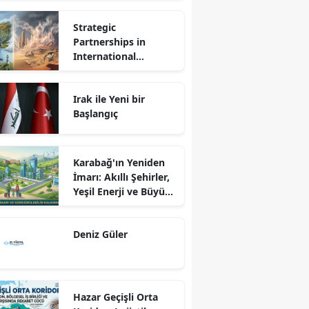
Strategic
Partnerships in
International
Relations: Reality or
Fantasy?
Irak ile Yeni bir
Başlangıç
Karabağ'ın Yeniden
İmarı: Akıllı Şehirler,
Yeşil Enerji ve Büyük
Dönüş Programı
Ekseninde
Deniz Güler
Sürdürülebilir
Kalkınma
Hazar Geçişli Orta