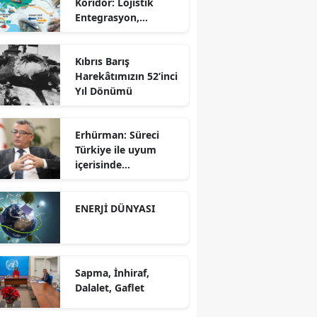
Koridor: Lojistik
Entegrasyon,
Bölgesel İş Birliği ve
Kuzey Koridoru
Kıbrıs Barış
Karşısında Rekabet
Harekâtımızın 52’inci
Gücü
Yıl Dönümü
Erhürman: Süreci
Türkiye ile uyum
içerisinde
yürütüyoruz?!
ENERJİ DÜNYASI
Sapma, İnhiraf,
Dalalet, Gaflet