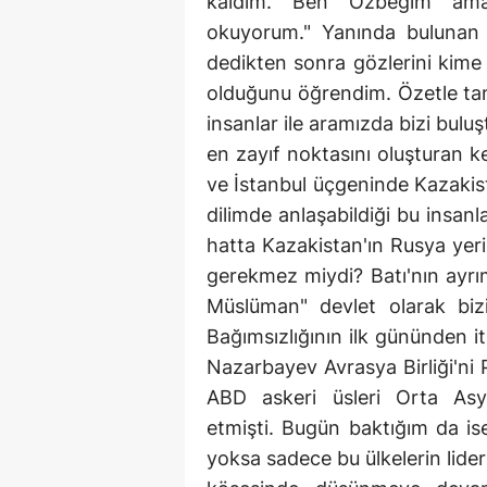
kaldım. Ben Özbeğim ama K
okuyorum." Yanında bulunan
dedikten sonra gözlerini kim
olduğunu öğrendim. Özetle tan
insanlar ile aramızda bizi bul
en zayıf noktasını oluşturan 
ve İstanbul üçgeninde Kazakis
dilimde anlaşabildiği bu insan
hatta Kazakistan'ın Rusya yer
gerekmez miydi? Batı'nın ayrı
Müslüman" devlet olarak bi
Bağımsızlığının ilk gününden 
Nazarbayev Avrasya Birliği'ni
ABD askeri üsleri Orta Asy
etmişti. Bugün baktığım da ise 
yoksa sadece bu ülkelerin lider