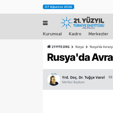
07 Ağustos 2026
Kurumsal
Kadro
Merkezler
21YYTE.ORG
Rusya
Rusya'da Avrasy
Rusya'da Avra
Yrd. Doç. Dr. Tuğçe Varol
03
Merkez Başkanı