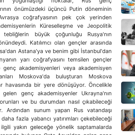
rinin yoğunlaştığı noktalar, Rus genç
larının önümüzdeki üçüncü Putin döneminin
 Avrasya coğrafyasının pek çok yerinden
emisyenlerin Küreselleşme ve Jeopolitik
arı tebliğlerin büyük çoğunluğu Rusya'nın
nündeydi. Katılımcı olan gençler arasında
sa'dan Astana'ya ve benim gibi İstanbul'dan
anın yarı coğrafyasını temsilen gençler
re genç akademisyenleri veya akademisyen
anları Moskova'da buluşturan Moskova
lar havasında bir yere dönüşüyor. Öncelikle
k gelen genç akademisyenler Ukrayna'nın
runları ve bu durumdan nasıl çıkabileceği
ar. Ardından sunum yapan Rus vatandaşı
l daha fazla yabancı yatırımları çekebileceği
ilgili yakın geleceğe yönelik saptamalarda