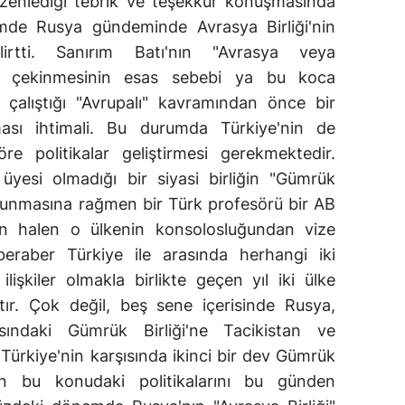
zenlediği tebrik ve teşekkür konuşmasında
de Rusya gündeminde Avrasya Birliği'nin
irtti. Sanırım Batı'nın "Avrasya veya
an çekinmesinin esas sebebi ya bu koca
çalıştığı "Avrupalı" kavramından önce bir
ması ihtimali. Bu durumda Türkiye'nin de
re politikalar geliştirmesi gerekmektedir.
üyesi olmadığı bir siyasi birliğin "Gümrük
ulunmasına rağmen bir Türk profesörü bir AB
an halen o ülkenin konsolosluğundan vize
eraber Türkiye ile arasında herhangi iki
 ilişkiler olmakla birlikte geçen yıl iki ülke
ıştır. Çok değil, beş sene içerisinde Rusya,
ındaki Gümrük Birliği'ne Tacikistan ve
 Türkiye'nin karşısında ikinci bir dev Gümrük
'nin bu konudaki politikalarını bu günden