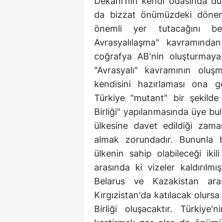
Dekanı'nın kendi odasında dü
da bizzat önümüzdeki dönem
önemli yer tutacağını bel
Avrasyalılaşma" kavramınd
coğrafya AB'nin oluşturmaya 
"Avrasyalı" kavramının oluş
kendisini hazırlaması ona gö
Türkiye "mutant" bir şekilde 
Birliği" yapılanmasında üye b
ülkesine davet edildiği zam
almak zorundadır. Bununla b
ülkenin sahip olabileceği ikili
arasında ki vizeler kaldırılm
Belarus ve Kazakistan aras
Kırgızistan'da katılacak olursa
Birliği oluşacaktır. Türkiye