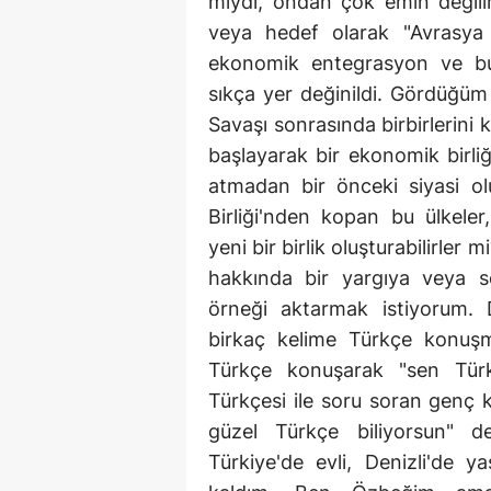
mıydı, ondan çok emin değili
veya hedef olarak "Avrasya 
ekonomik entegrasyon ve bun
sıkça yer değinildi. Gördüğüm
Savaşı sonrasında birbirlerini 
başlayarak bir ekonomik birliği
atmadan bir önceki siyasi o
Birliği'nden kopan bu ülkeler
yeni bir birlik oluşturabilirle
hakkında bir yargıya veya 
örneği aktarmak istiyorum. 
birkaç kelime Türkçe konuş
Türkçe konuşarak "sen Tür
Türkçesi ile soru soran genç k
güzel Türkçe biliyorsun" 
Türkiye'de evli, Denizli'de 