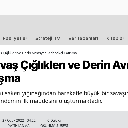
Faaliyetler
Strateji TV
Veritabanları
Kitaplar
 Çığlıklerı ve Derin Avrasyacı-Atlantikçi Çatışma
aş Çığlıklerı ve Derin Av
ışma
ki askeri yığınağından hareketle büyük bir savaş
gündemin ilk maddesini oluşturmaktadır.
27 Ocak 2022 - 04:22
6 Dakika
YAYINLANMA
OKUNMA SÜRESİ