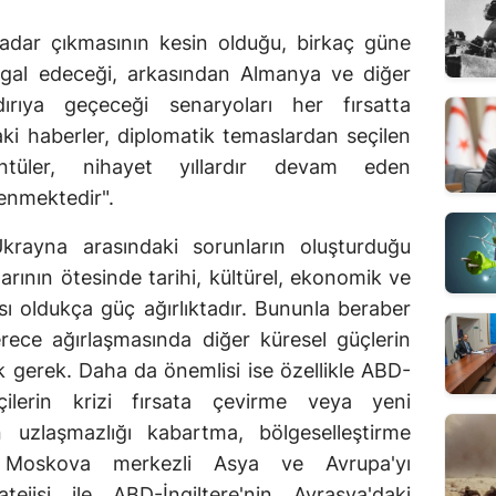
adar çıkmasının kesin olduğu, birkaç güne
şgal edeceği, arkasından Almanya ve diğer
ırıya geçeceği senaryoları her fırsatta
aki haberler, diplomatik temaslardan seçilen
ntüler, nihayet yıllardır devam eden
enmektedir".
Ukrayna arasındaki sorunların oluşturduğu
arının ötesinde tarihi, kültürel, ekonomik ve
ası oldukça güç ağırlıktadır. Bununla beraber
rece ağırlaşmasında diğer küresel güçlerin
k gerek. Daha da önemlisi ise özellikle ABD-
ikçilerin krizi fırsata çevirme veya yeni
uzlaşmazlığı kabartma, bölgeselleştirme
da Moskova merkezli Asya ve Avrupa'yı
tejisi ile ABD-İngiltere'nin Avrasya'daki