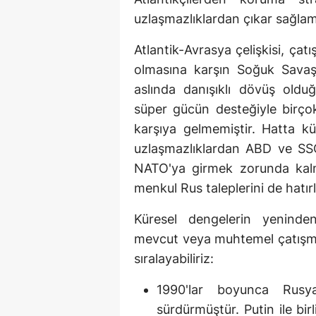
uzlaşmazlıklardan çıkar sağlama
Atlantik-Avrasya çelişkisi, çat
olmasına karşın Soğuk Sava
aslında danışıklı dövüş old
süper gücün desteğiyle birço
karşıya gelmemiştir. Hatta kü
uzlaşmazlıklardan ABD ve SSCB
NATO'ya girmek zorunda kalm
menkul Rus taleplerini de hatı
Küresel dengelerin yeninde
mevcut veya muhtemel çatışma
sıralayabiliriz:
1990'lar boyunca Rusy
sürdürmüştür. Putin ile bi