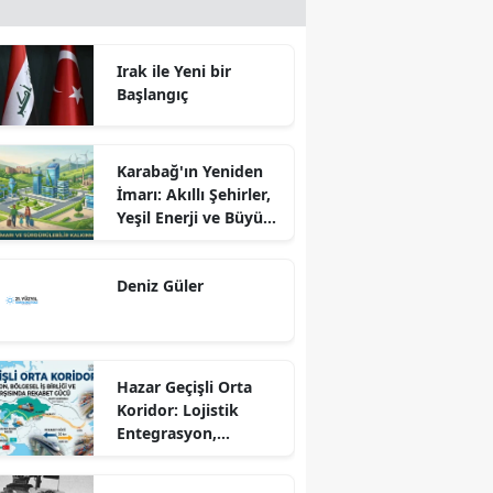
Irak ile Yeni bir
Başlangıç
Karabağ'ın Yeniden
İmarı: Akıllı Şehirler,
Yeşil Enerji ve Büyük
Dönüş Programı
Ekseninde
Deniz Güler
Sürdürülebilir
Kalkınma
Hazar Geçişli Orta
Koridor: Lojistik
Entegrasyon,
Bölgesel İş Birliği ve
Kuzey Koridoru