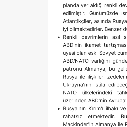
planda yer aldığı renkli d
edilmiştir. Günümüzde ıs
Atlantikçiler, aslında Rusy
iyi bilmektedirler. Benzer d
Renkli devrimlerin asıl 
ABD'nin ikamet tartışmas
üyesi olan eski Sovyet cum
ABD/NATO varlığını günde
patronu Almanya, bu geli
Rusya ile ilişkileri zedel
Ukrayna'nın istila edilec
NATO ülkelerindeki tah
üzerinden ABD'nin Avrupa'da
Rusya'nın Kırım'ı ilhakı v
rahatsız etmektedir. B
Mackinder'in Almanya ile 