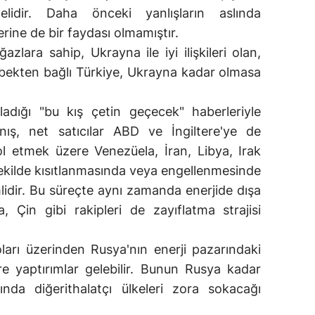
idir. Daha önceki yanlışların aslında
rine de bir faydası olmamıştır.
zlara sahip, Ukrayna ile iyi ilişkileri olan,
öbekten bağlı Türkiye, Ukrayna kadar olmasa
dığı "bu kış çetin geçecek" haberleriyle
manış, net satıcılar ABD ve İngiltere'ye de
ol etmek üzere Venezüela, İran, Libya, Irak
 şekilde kısıtlanmasında veya engellenmesinde
mlidir. Bu süreçte aynı zamanda enerjide dışa
 Çin gibi rakipleri de zayıflatma strajisi
ları üzerinden Rusya'nın enerji pazarındaki
e yaptırımlar gelebilir. Bunun Rusya kadar
da diğerithalatçı ülkeleri zora sokacağı