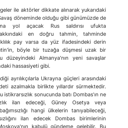
eler ile aktörler dikkate alınarak yukarıdaki
uk Savaş döneminde olduğu gibi günümüzde de
ına yol açacak Rus saldırısı ufukta
hakkındaki en doğru tahmin, tahminde
klılık pay varsa da yüz ifadesindeki derin
utin'in, böyle bir tuzağa düşmesi uzak bir
umu düzeyindeki Almanya'nın yeni savaşlar
aki hassasiyeti gibi.
ği ayrılıkçılarla Ukrayna güçleri arasındaki
ti azalmakla birlikte yıllardır sürmektedir.
 bu istikrarsızlık sonucunda batı Dombas'ın ne
ızlık ilan edeceği, Güney Osetya veya
ğımsızlığı hangi ülkelerin tanıyabileceği,
ızlığını ilan edecek Dombas birimlerinin
 Moskova'nın kabulü gündeme gelebilir. Bu