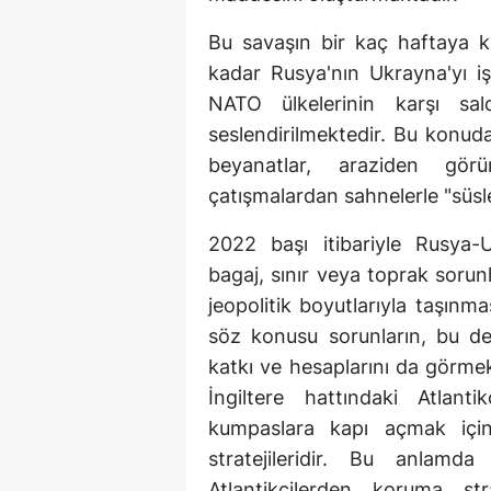
Bu savaşın bir kaç haftaya k
kadar Rusya'nın Ukrayna'yı i
NATO ülkelerinin karşı sald
seslendirilmektedir. Bu konud
beyanatlar, araziden görü
çatışmalardan sahnelerle "süsl
2022 başı itibariyle Rusya-
bagaj, sınır veya toprak sorunl
jeopolitik boyutlarıyla taşınm
söz konusu sorunların, bu de
katkı ve hesaplarını da görme
İngiltere hattındaki Atlant
kumpaslara kapı açmak için 
stratejileridir. Bu anlam
Atlantikçilerden koruma stra