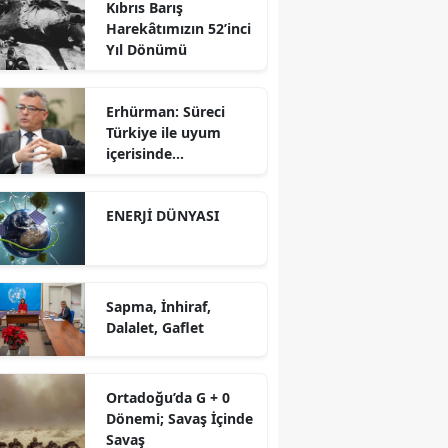
Kıbrıs Barış
Karşısında Rekabet
Harekâtımızın 52’inci
Gücü
Yıl Dönümü
Erhürman: Süreci
Türkiye ile uyum
içerisinde
yürütüyoruz?!
ENERJİ DÜNYASI
Sapma, İnhiraf,
Dalalet, Gaflet
Ortadoğu’da G + 0
Dönemi; Savaş İçinde
Savaş