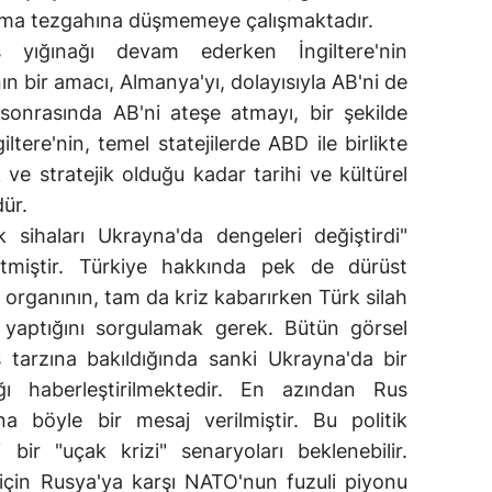
rma tezgahına düşmemeye çalışmaktadır.
s yığınağı devam ederken İngiltere'nin
n bir amacı, Almanya'yı, dolayısıyla AB'ni de
sonrasında AB'ni ateşe atmayı, bir şekilde
ltere'nin, temel statejilerde ABD ile birlikte
 ve stratejik olduğu kadar tarihi ve kültürel
ür.
 sihaları Ukrayna'da dengeleri değiştirdi"
etmiştir. Türkiye hakkında pek de dürüst
rganının, tam da kriz kabarırken Türk silah
ı yaptığını sorgulamak gerek. Bütün görsel
iş tarzına bakıldığında sanki Ukrayna'da bir
ğı haberleştirilmektedir. En azından Rus
a böyle bir mesaj verilmiştir. Bu politik
 bir "uçak krizi" senaryoları beklenebilir.
için Rusya'ya karşı NATO'nun fuzuli piyonu