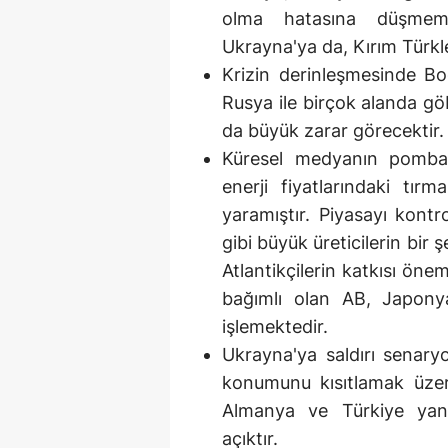
olma hatasına düşmemel
Ukrayna'ya da, Kırım Türkle
Krizin derinleşmesinde Boğa
Rusya ile birçok alanda g
da büyük zarar görecektir.
Küresel medyanın pombala
enerji fiyatlarındaki tır
yaramıştır. Piyasayı kontr
gibi büyük üreticilerin bir
Atlantikçilerin katkısı öne
bağımlı olan AB, Japonya,
işlemektedir.
Ukrayna'ya saldırı senaryo
konumunu kısıtlamak üzer
Almanya ve Türkiye yanın
açıktır.