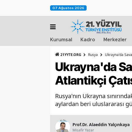
07 Ağustos 2026
Kurumsal
Kadro
Merkezler
21YYTE.ORG
Rusya
Ukrayna'da Savaş
Ukrayna'da Sav
Atlantikçi Çat
Rusya'nın Ukrayna sınırında
aylardan beri uluslararası 
Prof.Dr. Alaeddin Yalçınkaya
Misafir Yazar