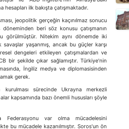
 hesapları ilk bakışta çatışmaktadır.
ışması, jeopolitik gerçeğin kaçınılmaz sonucu
ş döneminden beri söz konusu çatışmanın
uğu görülmüştür. Nitekim aynı dönemde iki
k savaşlar yaşanmış, ancak bu güçler karşı
resel dengeleri etkileyen çatışmalardan ve
 bir şekilde çıkar sağlamıştır. Türkiye'nin
asında, İngiliz medya ve diplomasisinden
rlamak gerek.
n kurulması sürecinde Ukrayna merkezli
lar kapsamında bazı önemli hususları şöyle
a Federasyonu var olma mücadelesini
rlikte bu mücadele kazanılmıştır. Soros'un ön