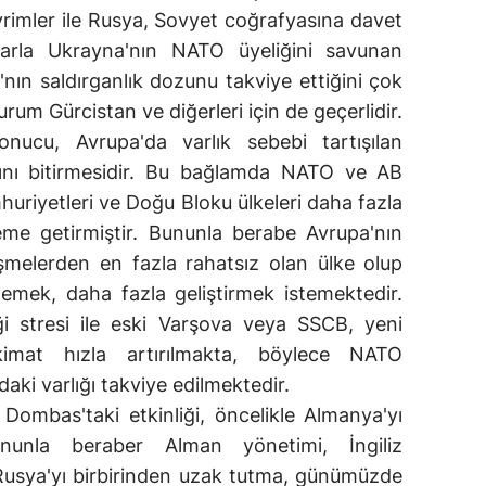
evrimler ile Rusya, Sovyet coğrafyasına davet
rarla Ukrayna'nın NATO üyeliğini savunan
a'nın saldırganlık dozunu takviye ettiğini çok
urum Gürcistan ve diğerleri için de geçerlidir.
sonucu, Avrupa'da varlık sebebi tartışılan
ını bitirmesidir. Bu bağlamda NATO ve AB
huriyetleri ve Doğu Bloku ülkeleri daha fazla
me getirmiştir. Bununla berabe Avrupa'nın
şmelerden en fazla rahatsız olan ülke olup
ememek, daha fazla geliştirmek istemektedir.
eği stresi ile eski Varşova veya SSCB, yeni
kimat hızla artırılmakta, böylece NATO
ki varlığı takviye edilmektedir.
e Dombas'taki etkinliği, öncelikle Almanya'yı
ununla beraber Alman yönetimi, İngiliz
Rusya'yı birbirinden uzak tutma, günümüzde