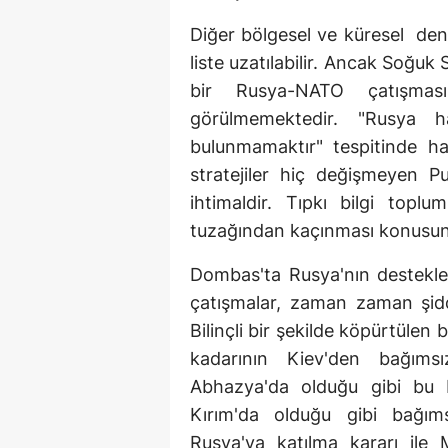
Diğer bölgesel ve küresel deng
liste uzatılabilir. Ancak Soğ
bir Rusya-NATO çatışmas
görülmemektedir. "Rusya 
bulunmamaktır" tespitinde ha
stratejiler hiç değişmeyen P
ihtimaldir. Tıpkı bilgi topl
tuzağından kaçınması konusund
Dombas'ta Rusya'nın destekledi
çatışmalar, zaman zaman şidde
Bilinçli bir şekilde köpürtülen
kadarının Kiev'den bağıms
Abhazya'da olduğu gibi bu ba
Kırım'da olduğu gibi bağıms
Rusya'ya katılma kararı ile