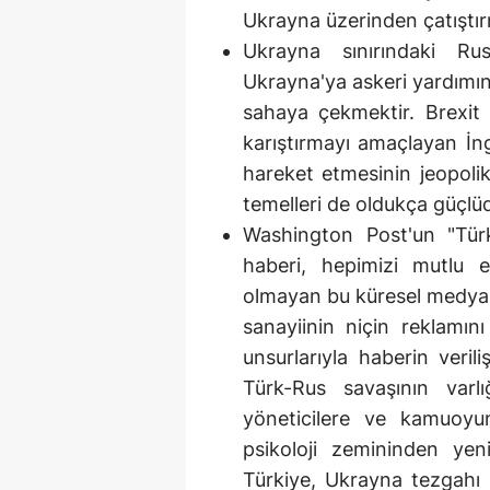
Ukrayna üzerinden çatıştı
Ukrayna sınırındaki Ru
Ukrayna'ya askeri yardımını
sahaya çekmektir. Brexit 
karıştırmayı amaçlayan İngi
hareket etmesinin jeopolik
temelleri de oldukça güçlüd
Washington Post'un "Türk
haberi, hepimizi mutlu 
olmayan bu küresel medya o
sanayiinin niçin reklamın
unsurlarıyla haberin veril
Türk-Rus savaşının varlı
yöneticilere ve kamuoyun
psikoloji zemininden yeni
Türkiye, Ukrayna tezgahı 