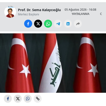
Prof. Dr. Sema Kalaycıoğlu
05 Ağustos 2026 - 16:08
YAYINLANMA
OKU
Merkez Başkanı