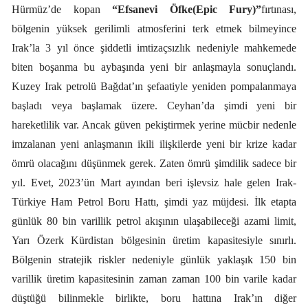
Hürmüz’de kopan
“Efsanevi Öfke(Epic Fury)”
fırtınası,
bölgenin yüksek gerilimli atmosferini terk etmek bilmeyince
Irak’la 3 yıl önce şiddetli imtizaçsızlık nedeniyle mahkemede
biten boşanma bu aybaşında yeni bir anlaşmayla sonuçlandı.
Kuzey Irak petrolü Bağdat’ın şefaatiyle yeniden pompalanmaya
başladı veya başlamak üzere. Ceyhan’da şimdi yeni bir
hareketlilik var. Ancak güven pekiştirmek yerine mücbir nedenle
imzalanan yeni anlaşmanın ikili ilişkilerde yeni bir krize kadar
ömrü olacağını düşünmek gerek. Zaten ömrü şimdilik sadece bir
yıl. Evet, 2023’ün Mart ayından beri işlevsiz hale gelen Irak-
Türkiye Ham Petrol Boru Hattı, şimdi yaz müjdesi. İlk etapta
günlük 80 bin varillik petrol akışının ulaşabileceği azami limit,
Yarı Özerk Kürdistan bölgesinin üretim kapasitesiyle sınırlı.
Bölgenin stratejik riskler nedeniyle günlük yaklaşık 150 bin
varillik üretim kapasitesinin zaman zaman 100 bin varile kadar
düştüğü bilinmekle birlikte, boru hattına Irak’ın diğer