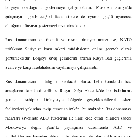
bölgeye döndüğünü göstermeye çalışmaktadır. Moskova Suriye’de
çatışmaya girebileceğini ifade etmese de oyunun güçlü oyuncusu
olduğunu dünyaya göstermeyi arzu etmektedir.
Rus donanmasını en önemli ve resmi olmayan amacı ise, NATO
ittifakının Suriye’ye karşı askeri müdahalenin önüne geçmek olarak
görülmektedir. Bölgeye savaş gemilerini artıran Rusya Batı güçlerinin
Suriye’ye karşı müdahalesini caydırmaya çalışmasıdır.
Rus donanmasının niteliğine bakılacak olursa, belli konularda bazı
istihbarat
amaçlarını tespit edilebilinir. Rusya Doğu Akdeniz’de bir
gemisine sahiptir. Dolayısıyla bölgede gerçekleşebilecek askeri
faaliyetleri yakından takip etmesine imkânı bulmaktadır. Rus donanması
radarları sayesinde ABD füzelerini ile ilgili elde ettiği bilgileri sadece
Moskova’ya değil, Şam’la paylaşması durumunda ABD ve
müttefiklerinin havadan olduğu gibi, denizden de olası saldırısına karşı