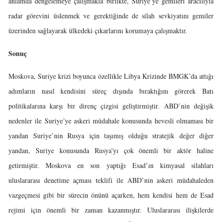
anlamda dengelemeye çalışmakla birlikte, Suriye’ye gemileri aracılıyla
radar görevini üslenmek ve gerektiğinde de silah sevkiyatını gemiler
üzerinden sağlayarak ülkedeki çıkarlarını korumaya çalışmaktır.
Sonuç
Moskova, Suriye krizi boyunca özellikle Libya Krizinde BMGK’da attığı
adımların nasıl kendisini süreç dışında bıraktığını görerek Batı
politikalarına karşı bir direnç çizgisi geliştirmiştir. ABD’nin değişik
nedenler ile Suriye’ye askeri müdahale konusunda hevesli olmaması bir
yandan Suriye’nin Rusya için taşımış olduğu stratejik değer diğer
yandan, Suriye konusunda Rusya’yı çok önemli bir aktör haline
getirmiştir. Moskova en son yaptığı Esad’ın kimyasal silahları
uluslararası denetime açması teklifi ile ABD’nin askeri müdahaleden
vazgeçmesi gibi bir sürecin önünü açarken, hem kendisi hem de Esad
rejimi için önemli bir zaman kazanmıştır. Uluslararası ilişkilerde