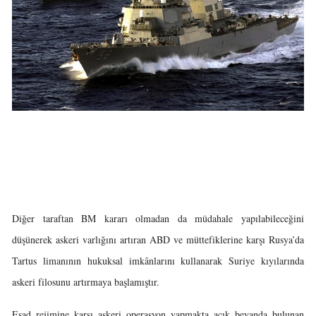
Diğer taraftan BM kararı olmadan da müdahale yapılabileceğini
düşünerek askeri varlığını artıran ABD ve müttefiklerine karşı Rusya’da
Tartus limanının hukuksal imkânlarını kullanarak Suriye kıyılarında
askeri filosunu artırmaya başlamıştır.
Esad rejimine karşı askeri operasyon yapmakta açık beyanda bulunan