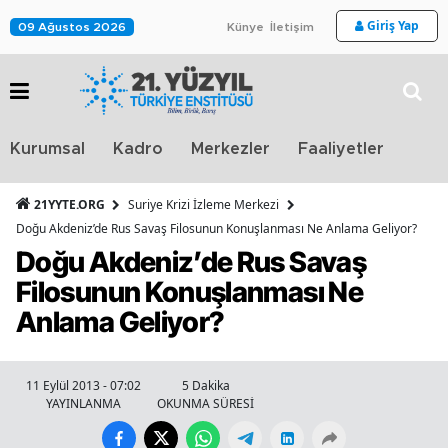
Giriş Yap
09 Ağustos 2026
Künye
İletişim
Stra
Kurumsal
Kadro
Merkezler
Faaliyetler
TV
21YYTE.ORG
Suriye Krizi İzleme Merkezi
Doğu Akdeniz’de Rus Savaş Filosunun Konuşlanması Ne Anlama Geliyor?
Doğu Akdeniz’de Rus Savaş
Filosunun Konuşlanması Ne
Anlama Geliyor?
11 Eylül 2013 - 07:02
5 Dakika
YAYINLANMA
OKUNMA SÜRESİ