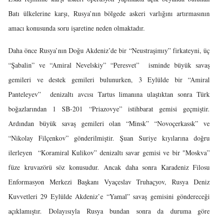
Batı ülkelerine karşı, Rusya’nın bölgede askeri varlığını artırmasının
amacı konusunda soru işaretine neden olmaktadır.
Daha önce Rusya’nın Doğu Akdeniz’de bir “Neustraşimıy” firkateyni, üç
“Şabalin” ve “Amiral Nevelskiy” “Peresvet” isminde büyük savaş
gemileri ve destek gemileri bulunurken, 3 Eylülde bir “Amiral
Panteleyev” denizaltı avcısı Tartus limanına ulaştıktan sonra Türk
boğazlarından 1 SB-201 “Priazovye” istihbarat gemisi geçmiştir.
Ardından büyük savaş gemileri olan “Minsk” “Novoçerkassk” ve
“Nikolay Filçenkov” gönderilmiştir. Şuan Suriye kıyılarına doğru
ilerleyen “Koramiral Kulikov” denizaltı savar gemisi ve bir "Moskva”
füze kruvazörü söz konusudur. Ancak daha sonra Karadeniz Filosu
Enformasyon Merkezi Başkanı Vyaçeslav Truhaçyov, Rusya Deniz
Kuvvetleri 29 Eylülde Akdeniz’e “Yamal” savaş gemisini göndereceği
açıklamıştır. Dolayısıyla Rusya bundan sonra da duruma göre