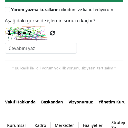
Yorum yazma kurallarını
okudum ve kabul ediyorum
Aşağıdaki görselde işlemin sonucu kaçtır?
* Bu içerik ile ilgili yorum yok, ilk yorumu siz yazın, tartışalım *
Vakıf Hakkında
Başkandan
Vizyonumuz
Yönetim Kurul
Strateji
Kurumsal
Kadro
Merkezler
Faaliyetler
TV