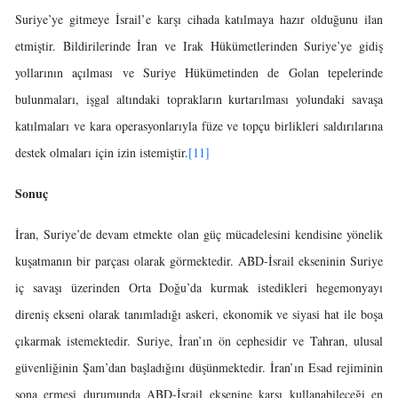
Suriye’ye gitmeye İsrail’e karşı cihada katılmaya hazır olduğunu ilan
etmiştir. Bildirilerinde İran ve Irak Hükümetlerinden Suriye’ye gidiş
yollarının açılması ve Suriye Hükümetinden de Golan tepelerinde
bulunmaları, işgal altındaki toprakların kurtarılması yolundaki savaşa
katılmaları ve kara operasyonlarıyla füze ve topçu birlikleri saldırılarına
destek olmaları için izin istemiştir.
[11]
Sonuç
İran, Suriye’de devam etmekte olan güç mücadelesini kendisine yönelik
kuşatmanın bir parçası olarak görmektedir. ABD-İsrail ekseninin Suriye
iç savaşı üzerinden Orta Doğu’da kurmak istedikleri hegemonyayı
direniş ekseni olarak tanımladığı askeri, ekonomik ve siyasi hat ile boşa
çıkarmak istemektedir. Suriye, İran’ın ön cephesidir ve Tahran, ulusal
güvenliğinin Şam’dan başladığını düşünmektedir. İran’ın Esad rejiminin
sona ermesi durumunda ABD-İsrail eksenine karşı kullanabileceği en