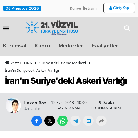
Giriş Yap
06 Ağustos 2026
Künye
İletişim
Stra
Kurumsal
Kadro
Merkezler
Faaliyetler
TV
21YYTE.ORG
Suriye Krizi İzleme Merkezi
İran'ın Suriye'deki Askeri Varlığı
İran'ın Suriye'deki Askeri Varlığı
Hakan Boz
12 Eylül 2013 - 10:00
9 Dakika
YAYINLANMA
OKUNMA SÜRESİ
Uzmanlar