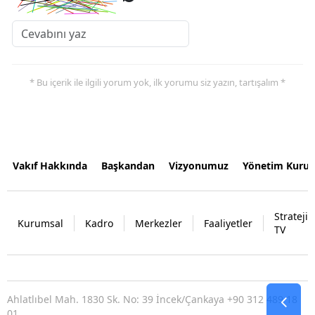
* Bu içerik ile ilgili yorum yok, ilk yorumu siz yazın, tartışalım *
Vakıf Hakkında
Başkandan
Vizyonumuz
Yönetim Kurul
Strateji
Kurumsal
Kadro
Merkezler
Faaliyetler
TV
Ahlatlıbel Mah. 1830 Sk. No: 39 İncek/Çankaya +90 312 489 18
01