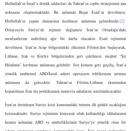
Hizbullah’ın İsrail’e dönük saldırıları da Tahran’ın cephe stratejisinin ana
noktasını oluşturmaktadır. Bu anlamda Beşar Esad’ın devrilmesi,
Hizbullah’ın yaşam damarının kesilmesi anlamına gelmektedir.
[2]
Dolayısıyla Suriye’de rejimin değişmesi İran’ın Ortadoğu’daki
menfaatlerine indirilmiş ağır bir darbe olacaktır. Esad rejiminin
devrilmesi, İran’ın Arap bölgesindeki etkisinin Filistin’den başlayarak,
Lübnan, Irak ve Körfez bölgelerinden geri çekilmesi, meşhur “Şii
Hilalinin” kırılması anlamına gelebilir. Söz konusu geri geçiliş, İran’a
yönelik muhtemel ABD/İsrail askeri operasyon tehlikesinin artması
anlamına da gelecektir. Tahran’ın Filistin-Lübnan ekseninden
koparılması İran dış politikasının manevra sahalarını sınırlandıracaktır.
İran’ın derinleşen Suriye krizi konusundaki tutumu ilk günkü sıcaklığını
korumaktadır. Suriye rejiminin kimyasal silah kullanıldığı iddialarının
hemen ardından ABD ve müttefiklerinin Suriye’ye yönelik olası bir
askeri operasyon yapılması konusundaki tavrı, İran resmi makamları