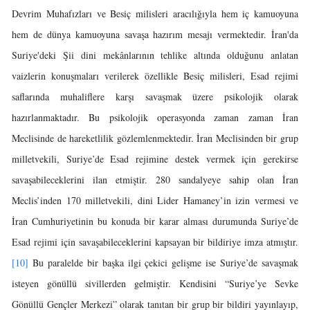
Devrim Muhafızları ve Besiç milisleri aracılığıyla hem iç kamuoyuna
hem de dünya kamuoyuna savaşa hazırım mesajı vermektedir. İran'da
Suriye'deki Şii dini mekânlarının tehlike altında olduğunu anlatan
vaizlerin konuşmaları verilerek özellikle Besiç milisleri, Esad rejimi
saflarında muhaliflere karşı savaşmak üzere psikolojik olarak
hazırlanmaktadır. Bu psikolojik operasyonda zaman zaman İran
Meclisinde de hareketlilik gözlemlenmektedir. İran Meclisinden bir grup
milletvekili, Suriye’de Esad rejimine destek vermek için gerekirse
savaşabileceklerini ilan etmiştir. 280 sandalyeye sahip olan İran
Meclis’inden 170 milletvekili, dini Lider Hamaney’in izin vermesi ve
İran Cumhuriyetinin bu konuda bir karar alması durumunda Suriye’de
Esad rejimi için savaşabileceklerini kapsayan bir bildiriye imza atmıştır.
[10]
Bu paralelde bir başka ilgi çekici gelişme ise Suriye’de savaşmak
isteyen gönüllü sivillerden gelmiştir. Kendisini “Suriye’ye Sevke
Gönüllü Gençler Merkezi” olarak tanıtan bir grup bir bildiri yayınlayıp,