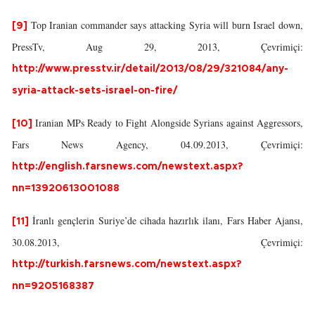
Top Iranian commander says attacking Syria will burn Israel down,
[9]
PressTv, Aug 29, 2013, Çevrimiçi:
http://www.presstv.ir/detail/2013/08/29/321084/any-
syria-attack-sets-israel-on-fire/
Iranian MPs Ready to Fight Alongside Syrians against Aggressors,
[10]
Fars News Agency, 04.09.2013, Çevrimiçi:
http://english.farsnews.com/newstext.aspx?
nn=13920613001088
İranlı gençlerin Suriye’de cihada hazırlık ilanı, Fars Haber Ajansı,
[11]
30.08.2013, Çevrimiçi:
http://turkish.farsnews.com/newstext.aspx?
nn=9205168387