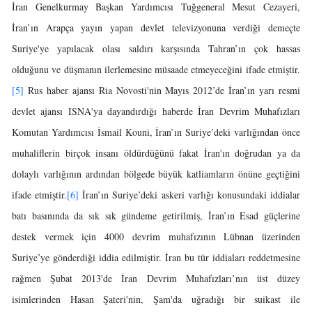
İran Genelkurmay Başkan Yardımcısı Tuğgeneral Mesut Cezayeri,
İran’ın Arapça yayın yapan devlet televizyonuna verdiği demeçte
Suriye'ye yapılacak olası saldırı karşısında Tahran’ın çok hassas
olduğunu ve düşmanın ilerlemesine müsaade etmeyeceğini ifade etmiştir.
[5]
Rus haber ajansı Ria Novosti'nin Mayıs 2012’de İran’ın yarı resmi
devlet ajansı ISNA'ya dayandırdığı haberde İran Devrim Muhafızları
Komutan Yardımcısı İsmail Kouni, İran’ın Suriye’deki varlığından önce
muhaliflerin birçok insanı öldürdüğünü fakat İran'ın doğrudan ya da
dolaylı varlığının ardından bölgede büyük katliamların önüne geçtiğini
ifade etmiştir.
[6]
İran’ın Suriye’deki askeri varlığı konusundaki iddialar
batı basınında da sık sık gündeme getirilmiş, İran’ın Esad güçlerine
destek vermek için 4000 devrim muhafızının Lübnan üzerinden
Suriye’ye gönderdiği iddia edilmiştir. İran bu tür iddiaları reddetmesine
rağmen Şubat 2013'de İran Devrim Muhafızları’nın üst düzey
isimlerinden Hasan Şateri'nin, Şam'da uğradığı bir suikast ile