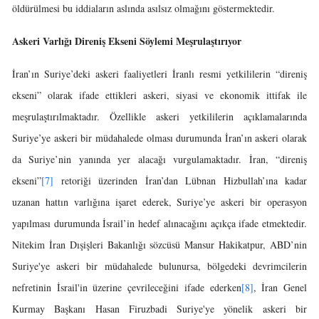
öldürülmesi bu iddiaların aslında asılsız olmağını göstermektedir.
Askeri Varlığı Direniş Ekseni Söylemi Meşrulaştırıyor
İran’ın Suriye’deki askeri faaliyetleri İranlı resmi yetkililerin “direniş
ekseni” olarak ifade ettikleri askeri, siyasi ve ekonomik ittifak ile
meşrulaştırılmaktadır. Özellikle askeri yetkililerin açıklamalarında
Suriye’ye askeri bir müdahalede olması durumunda İran’ın askeri olarak
da Suriye’nin yanında yer alacağı vurgulamaktadır. İran, “direniş
ekseni”
[7]
retoriği üzerinden İran’dan Lübnan Hizbullah’ına kadar
uzanan hattın varlığına işaret ederek, Suriye’ye askeri bir operasyon
yapılması durumunda İsrail’in hedef alınacağını açıkça ifade etmektedir.
Nitekim İran Dışişleri Bakanlığı sözcüsü Mansur Hakikatpur, ABD’nin
Suriye'ye askeri bir müdahalede bulunursa, bölgedeki devrimcilerin
nefretinin İsrail'in üzerine çevrileceğini ifade ederken
[8]
, İran Genel
Kurmay Başkanı Hasan Firuzbadi Suriye'ye yönelik askeri bir