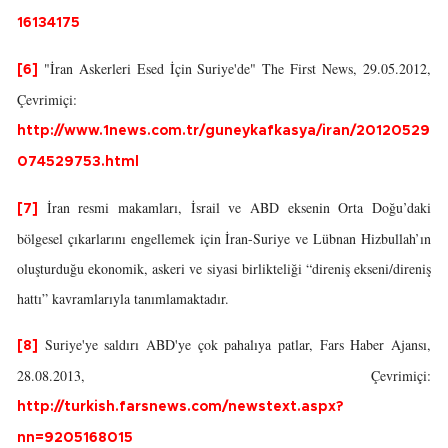
16134175
"İran Askerleri Esed İçin Suriye'de" The First News, 29.05.2012,
[6]
Çevrimiçi:
http://www.1news.com.tr/guneykafkasya/iran/20120529
074529753.html
İran resmi makamları, İsrail ve ABD eksenin Orta Doğu’daki
[7]
bölgesel çıkarlarını engellemek için İran-Suriye ve Lübnan Hizbullah’ın
oluşturduğu ekonomik, askeri ve siyasi birlikteliği “direniş ekseni/direniş
hattı” kavramlarıyla tanımlamaktadır.
Suriye'ye saldırı ABD'ye çok pahalıya patlar, Fars Haber Ajansı,
[8]
28.08.2013, Çevrimiçi:
http://turkish.farsnews.com/newstext.aspx?
nn=9205168015