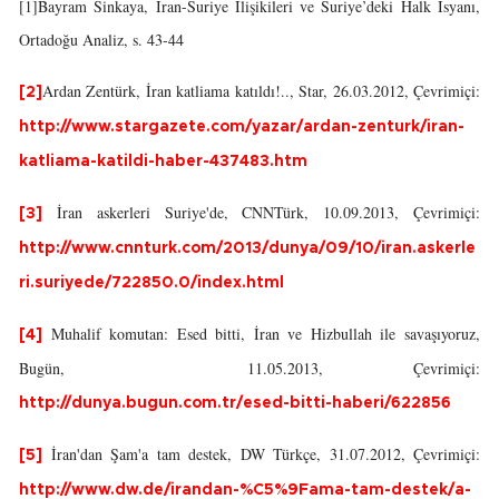
[1]Bayram Sinkaya, İran-Suriye İlişikileri ve Suriye’deki Halk İsyanı,
Ortadoğu Analiz, s. 43-44
Ardan Zentürk, İran katliama katıldı!.., Star, 26.03.2012, Çevrimiçi:
[2]
http://www.stargazete.com/yazar/ardan-zenturk/iran-
katliama-katildi-haber-437483.htm
İran askerleri Suriye'de, CNNTürk, 10.09.2013, Çevrimiçi:
[3]
http://www.cnnturk.com/2013/dunya/09/10/iran.askerle
ri.suriyede/722850.0/index.html
Muhalif komutan: Esed bitti, İran ve Hizbullah ile savaşıyoruz,
[4]
Bugün, 11.05.2013, Çevrimiçi:
http://dunya.bugun.com.tr/esed-bitti-haberi/622856
İran'dan Şam'a tam destek, DW Türkçe, 31.07.2012, Çevrimiçi:
[5]
http://www.dw.de/irandan-%C5%9Fama-tam-destek/a-