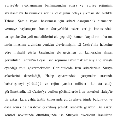
Suriye’de ayaklanmanın başlamasından sonra ve Suriye rejiminin
ayaklanmayı bastırmakta zorluk çektiğinin ortaya çıkması ile birlikte
Tahran, Şam’a isyanı bastırması için askeri danışmanlık hizmetleri
vermeye başlamıştır. İran’ın Suriye’deki askeri varlığı konusundaki
tartışmalar Suriyeli muhaliflerini ele geçirdiği kamera kayıtlarının basına
sızdırılmasının ardından yeniden alevlenmiştir. El Cezire’nin haberine
göre muhalif güçler tarafından ele geçirilen bir kameradan alınan
görüntüler, Tahran'ın Beşar Esad rejimini savunmak amacıyla iç savaşta
oynadığı rolü göstermektedir. Görüntülerde İran askerlerinin Suriye
askerlerini denetlediği, Halep çevresindeki çatışmalar sırasında
haberleşmeyi yürüttüğü ve rejim yanlısı milisleri komuta ettiği
görülmektedir. El Cezire’ye verilen görüntülerde İran askerleri Halep'te
bir askeri karargâhta taktik konusunda görüş alışverişinde bulunuyor ve
daha sonra da harabeye çevrilmiş şehirde arabayla geziyor. Bir askeri
kontrol noktasında durulduğunda ise Suriyeli askerlerin İranlıların