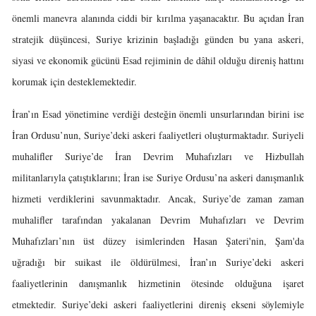
önemli manevra alanında ciddi bir kırılma yaşanacaktır. Bu açıdan İran
stratejik düşüncesi, Suriye krizinin başladığı günden bu yana askeri,
siyasi ve ekonomik gücünü Esad rejiminin de dâhil olduğu direniş hattını
korumak için desteklemektedir.
İran’ın Esad yönetimine verdiği desteğin önemli unsurlarından birini ise
İran Ordusu’nun, Suriye’deki askeri faaliyetleri oluşturmaktadır. Suriyeli
muhalifler Suriye’de İran Devrim Muhafızları ve Hizbullah
militanlarıyla çatıştıklarını; İran ise Suriye Ordusu’na askeri danışmanlık
hizmeti verdiklerini savunmaktadır. Ancak, Suriye’de zaman zaman
muhalifler tarafından yakalanan Devrim Muhafızları ve Devrim
Muhafızları’nın üst düzey isimlerinden Hasan Şateri'nin, Şam'da
uğradığı bir suikast ile öldürülmesi, İran’ın Suriye’deki askeri
faaliyetlerinin danışmanlık hizmetinin ötesinde olduğuna işaret
etmektedir. Suriye’deki askeri faaliyetlerini direniş ekseni söylemiyle