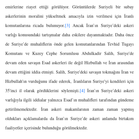
emirlerine riayet ettiği görülüyor. Görüntülerde Suriyeli bir subay
askerlerinin moralini yükseltmek amacıyla izin verilmesi için İranlı
komutanlarına ricada bulunuyor.
[3]
Ancak İran’ın Suriye’deki askeri
varlığı konusundaki tartışmalar daha eskilere dayanmaktadır. Daha önce
de Suriye’de muhaliflerin önde gelen komutanlarından Tevhid Tugayı
Komutanı ve Kuzey Cephe Sorumlusu Abdulkadir Salih, Suriye'de
devam eden savaşın Esad askerleri ile değil Hizbullah ve İran arasından
devam ettiğini iddia etmişti. Salih, Suriye'deki savaşın tokmağını İran ve
Hizbullah'ın vurduğunu ifade ederek, İranlıların Suriye'yi kendileri için
35'inci il olarak gördüklerini söylemişti.
[4]
İran’ın Suriye’deki askeri
varlığıyla ilgili iddialar yalnızca Esad’ın muhalifleri tarafından gündeme
getirilmemektedir. İran askeri makamlarının zaman zaman yapmış
oldukları açıklamalarda da İran’ın Suriye’de askeri anlamda birtakım
faaliyetler içerisinde bulunduğu görülmektedir.