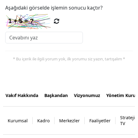
Aşağıdaki görselde işlemin sonucu kaçtır?
* Bu içerik ile ilgili yorum yok, ilk yorumu siz yazın, tartışalım *
Vakıf Hakkında
Başkandan
Vizyonumuz
Yönetim Kurul
Strateji
Kurumsal
Kadro
Merkezler
Faaliyetler
TV