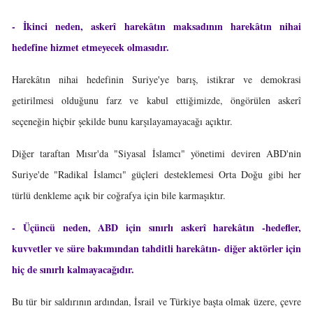
- İkinci neden, askerî harekâtın maksadının harekâtın nihai
hedefine hizmet etmeyecek olmasıdır.
Harekâtın nihai hedefinin Suriye'ye barış, istikrar ve demokrasi
getirilmesi olduğunu farz ve kabul ettiğimizde, öngörülen askerî
seçeneğin hiçbir şekilde bunu karşılayamayacağı açıktır.
Diğer taraftan Mısır'da "Siyasal İslamcı" yönetimi deviren ABD'nin
Suriye'de "Radikal İslamcı" güçleri desteklemesi Orta Doğu gibi her
türlü denkleme açık bir coğrafya için bile karmaşıktır.
- Üçüncü neden, ABD için sınırlı askerî harekâtın -hedefler,
kuvvetler ve süre bakımından tahditli harekâtın- diğer aktörler için
hiç de sınırlı kalmayacağıdır.
Bu tür bir saldırının ardından, İsrail ve Türkiye başta olmak üzere, çevre