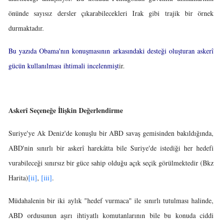
önünde sayısız dersler çıkarabilecekleri Irak gibi trajik bir örnek
durmaktadır.
Bu yazıda Obama'nın konuşmasının arkasındaki desteği oluşturan askerî
gücün kullanılması ihtimali incelenmişt
ir.
Askerî Seçeneğe İlişkin Değerlendirme
Suriye'ye Ak Deniz'de konuşlu bir ABD savaş gemisinden bakıldığında,
ABD'nin sınırlı bir askerî harekâtta bile Suriye'de istediği her hedefi
vurabileceği sınırsız bir güce sahip olduğu açık seçik görülmektedir (Bkz
Harita)
[ii]
,
[iii]
.
Müdahalenin bir iki aylık "hedef vurmaca" ile sınırlı tutulması halinde,
ABD ordusunun aşırı ihtiyatlı komutanlarının bile bu konuda ciddi