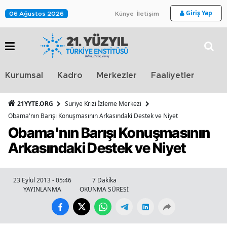
Giriş Yap
06 Ağustos 2026
Künye
İletişim
Stra
Kurumsal
Kadro
Merkezler
Faaliyetler
TV
21YYTE.ORG
Suriye Krizi İzleme Merkezi
Obama'nın Barışı Konuşmasının Arkasındaki Destek ve Niyet
Obama'nın Barışı Konuşmasının
Arkasındaki Destek ve Niyet
23 Eylül 2013 - 05:46
7 Dakika
YAYINLANMA
OKUNMA SÜRESİ