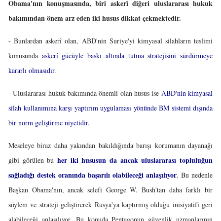
Obama'nın konuşmasında, biri askerî diğeri uluslararası hukuk
bakımından önem arz eden iki husus dikkat çekmektedir.
- Bunlardan askerî olan, ABD'nin Suriye'yi kimyasal silahların teslimi
konusunda
askerî gücüyle baskı altında tutma stratejisini sürdürmeye
kararlı olmasıdır
.
- Uluslararası hukuk bakımında önemli olan husus ise
ABD'nin kimyasal
silah kullanımına karşı yaptırım uygulaması yönünde BM sistemi dışında
bir norm geliştirme niyetidir
.
Meseleye biraz daha yakından bakıldığında barışı korumanın dayanağı
her iki hususun da ancak uluslararası topluluğun
gibi görülen bu
sağladığı destek oranında başarılı olabileceği anlaşılıyor
. Bu nedenle
Başkan Obama'nın, ancak selefi George W. Bush'tan daha farklı bir
söylem ve strateji geliştirerek Rusya'ya kaptırmış olduğu inisiyatifi geri
alabileceği anlaşılıyor. Bu konuda Pentagonun güvenlik uzmanlarının