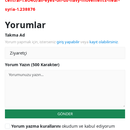
central-1.8040/all-eyes-on-us-navy-movements-near-
syria-1.238876
Yorumlar
Takma Ad
Yorum yapmak için, isterseniz
giriş yapabilir
veya
kayıt olabilirsiniz
.
Yorum Yazın (500 Karakter)
GÖNDER
Yorum yazma kurallarını
okudum ve kabul ediyorum