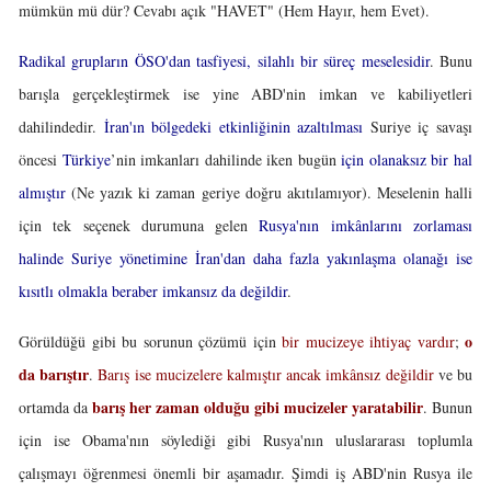
mümkün mü dür? Cevabı açık "HAVET" (Hem Hayır, hem Evet).
Radikal grupların ÖSO'dan tasfiyesi, silahlı bir süreç meselesidir
. Bunu
barışla gerçekleştirmek ise yine ABD'nin imkan ve kabiliyetleri
dahilindedir.
İran'ın bölgedeki etkinliğinin azaltılması
Suriye iç savaşı
öncesi
Türkiye
’nin imkanları dahilinde iken bugün
için olanaksız bir hal
almıştır
(Ne yazık ki zaman geriye doğru akıtılamıyor). Meselenin halli
için tek seçenek durumuna gelen
Rusya'nın imkânlarını zorlaması
halinde Suriye yönetimine İran'dan daha fazla yakınlaşma olanağı ise
kısıtlı olmakla beraber imkansız da değildir
.
o
Görüldüğü gibi bu sorunun çözümü için
bir mucizeye ihtiyaç vardır
;
da barıştır
.
Barış ise mucizelere kalmıştır ancak
imkânsız değildir
ve bu
barış her zaman olduğu gibi mucizeler yaratabilir
ortamda da
. Bunun
için ise Obama'nın söylediği gibi Rusya'nın uluslararası toplumla
çalışmayı öğrenmesi önemli bir aşamadır. Şimdi iş ABD'nin Rusya ile