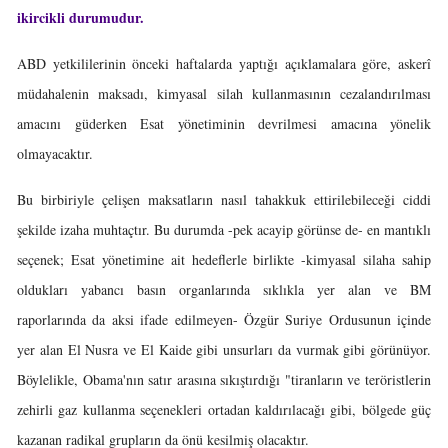
ikircikli durumudur.
ABD yetkililerinin önceki haftalarda yaptığı açıklamalara göre, askerî
müdahalenin maksadı, kimyasal silah kullanmasının cezalandırılması
amacını güderken Esat yönetiminin devrilmesi amacına yönelik
olmayacaktır.
Bu birbiriyle çelişen maksatların nasıl tahakkuk ettirilebileceği ciddi
şekilde izaha muhtaçtır. Bu durumda -pek acayip görünse de- en mantıklı
seçenek; Esat yönetimine ait hedeflerle birlikte -kimyasal silaha sahip
oldukları yabancı basın organlarında sıklıkla yer alan ve BM
raporlarında da aksi ifade edilmeyen- Özgür Suriye Ordusunun içinde
yer alan El Nusra ve El Kaide gibi unsurları da vurmak gibi görünüyor.
Böylelikle, Obama'nın satır arasına sıkıştırdığı "tiranların ve teröristlerin
zehirli gaz kullanma seçenekleri ortadan kaldırılacağı gibi, bölgede güç
kazanan radikal grupların da önü kesilmiş olacaktır.