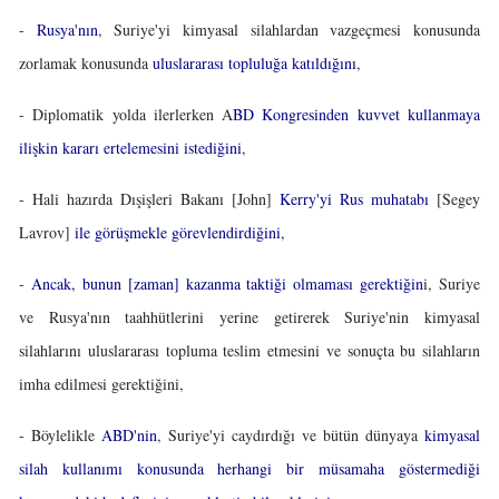
-
Rusya'nın
, Suriye'yi kimyasal silahlardan vazgeçmesi konusunda
zorlamak konusunda
uluslararası topluluğa katıldığını
,
- Diplomatik yolda ilerlerken A
BD Kongresinden kuvvet kullanmaya
ilişkin kararı ertelemesini istediğini
,
- Hali hazırda Dışişleri Bakanı [John]
Kerry'yi Rus muhatabı
[Segey
Lavrov]
ile görüşmekle görevlendirdiğini
,
-
Ancak, bunun [zaman] kazanma taktiği olmaması gerektiğin
i, Suriye
ve Rusya'nın taahhütlerini yerine getirerek Suriye'nin kimyasal
silahlarını uluslararası topluma teslim etmesini ve sonuçta bu silahların
imha edilmesi gerektiğini,
- Böylelikle
ABD'nin
, Suriye'yi caydırdığı ve bütün dünyaya
kimyasal
silah kullanımı konusunda herhangi bir müsamaha göstermediği