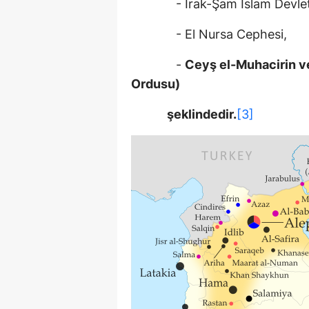
- Irak-Şam İslam Devleti (I
- El Nursa Cephesi,
-
Ceyş el-Muhacirin v
Ordusu)
şeklindedir.
[3]