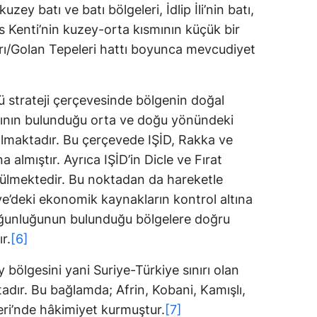
atı ve batı bölgeleri, İdlip İli’nin batı,
 Kenti’nin kuzey-orta kısmının küçük bir
ınırı/Golan Tepeleri hattı boyunca mevcudiyet
trateji çerçevesinde bölgenin doğal
arının bulunduğu orta ve doğu yönündeki
 almaktadır. Bu çerçevede IŞİD, Rakka ve
a almıştır. Ayrıca IŞİD’in Dicle ve Fırat
örülmektedir. Bu noktadan da hareketle
riye’deki ekonomik kaynakların kontrol altına
oğunluğunun bulunduğu bölgelere doğru
r.
[6]
gesini yani Suriye-Türkiye sınırı olan
adır. Bu bağlamda; Afrin, Kobani, Kamışlı,
eri’nde hâkimiyet kurmuştur.
[7]