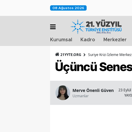
08 Ağustos 2026
Kurumsal
Kadro
Merkezler
21YYTE.ORG
Suriye Krizi İzleme Merkez
Üçüncü Senesi
Merve Önenli Güven
23 Eylül
YAY
Uzmanlar