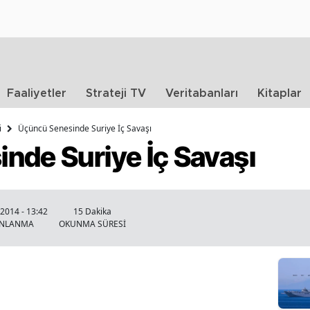
Faaliyetler
Strateji TV
Veritabanları
Kitaplar
i
Üçüncü Senesinde Suriye İç Savaşı
nde Suriye İç Savaşı
 2014 - 13:42
15 Dakika
INLANMA
OKUNMA SÜRESİ