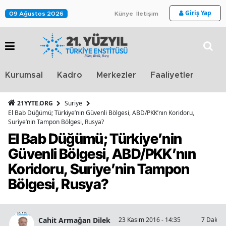
Giriş Yap
09 Ağustos 2026
Künye
İletişim
Stra
Kurumsal
Kadro
Merkezler
Faaliyetler
TV
21YYTE.ORG
Suriye
El Bab Düğümü; Türkiye’nin Güvenli Bölgesi, ABD/PKK’nın Koridoru,
Suriye’nin Tampon Bölgesi, Rusya?
El Bab Düğümü; Türkiye’nin
Güvenli Bölgesi, ABD/PKK’nın
Koridoru, Suriye’nin Tampon
Bölgesi, Rusya?
Cahit Armağan Dilek
23 Kasım 2016 - 14:35
7 Dakika