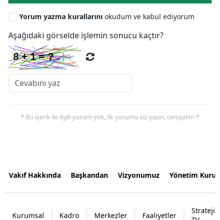
Yorum yazma kurallarını
okudum ve kabul ediyorum
Aşağıdaki görselde işlemin sonucu kaçtır?
* Bu içerik ile ilgili yorum yok, ilk yorumu siz yazın, tartışalım *
Vakıf Hakkında
Başkandan
Vizyonumuz
Yönetim Kurul
Strateji
Kurumsal
Kadro
Merkezler
Faaliyetler
TV