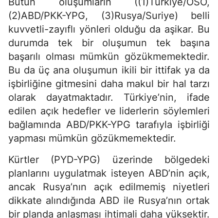
Bütün oluşumların ((1)Türkiye/ÖSO,
(2)ABD/PKK-YPG, (3)Rusya/Suriye) belli
kuvvetli-zayıflı yönleri olduğu da aşikar. Bu
durumda tek bir oluşumun tek başına
başarılı olması mümkün gözükmemektedir.
Bu da üç ana oluşumun ikili bir ittifak ya da
işbirliğine gitmesini daha makul bir hal tarzı
olarak dayatmaktadır. Türkiye’nin, ifade
edilen açık hedefler ve liderlerin söylemleri
bağlamında ABD/PKK-YPG tarafıyla işbirliği
yapması mümkün gözükmemektedir.
Kürtler (PYD-YPG) üzerinde bölgedeki
planlarını uygulatmak isteyen ABD’nin açık,
ancak Rusya’nın açık edilmemiş niyetleri
dikkate alındığında ABD ile Rusya’nın ortak
bir planda anlaşması ihtimali daha yüksektir.