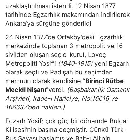
uzaklaştırılması istendi. 12 Nisan 1877
tarihinde Egzarhlık makamından indirilerek
Ankara’ya sürgüne gönderildi.
24 Nisan 1877’de Ortaköy’deki Egzarhlık
merkezinde toplanan 3 metropolit ve 16
sivilden oluşan seçici kurul, Loveç
Metropoliti Yosif’i
(1840-1915)
yeni Egzarh
olarak seçti ve Padişah bu seçimden
memnun olarak kendisine “
Birinci Rütbe
Mecidi Nişanı
”verdi.
(
Başbakanlık Osmanlı
Arşivleri, İrade-i Hariciye, No:16616 ve
166637’den naklen.)
Egzarh Yosif; çok güç bir dönemde Bulgar
Kilisesi’nin başına geçmiştir. Çünkü Türk-
Rus Savaşı başlamış ve Bab-ı Ali’nin