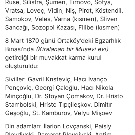
Ruse, Silistra, Şumen, Tırnovo, Sofya,
Vratsa, Loveç, Vidin, Niş, Pirot, Köstendil,
Samokov, Veles, Varna (kısmen), Sliven
Sancağı, Sozopol Kazası, Filibe (kısmen)
8 Mart 1870 günü Ortaköy’deki Egzarhlık
Binası’nda
(Kiralanan bir Musevi evi)
getirdiği bir muvakkat karma kurul
oluşturuldu:
Siviller: Gavril Krısteviç, Hacı İvanço
Pençoviç, Georgi Çaloğlu, Hacı Nikola
Minçoğlu, Dr. Stoyan Çomakov, Dr. Hristo
Stambolski, Hristo Tıpçileşkov, Dimitır
Geşoğlu, St. Kamburov, Velyu Mişoev
Din adamları: İlarion Lovçanski, Paisiy
Plovdivski, Pamaret Plovdivski, Antim