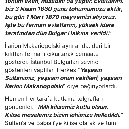
tohum eken, hasadını da yapar. Evlatlarım,
biz 3 Nisan 1860 günü tohumumuzu ektik,
bu gün 1 Mart 1870 meyvemizi alıyoruz.
İşte bu ferman evlatlarım, yüksek idare
tarafından dün Bulgar Halkına verildi.”
İlarion Makariopolski aynı anda; deri bir
kılıftan fermanı çıkartarak cemaate
gösterdi. İstanbul Bulgarları sevinç
gösterileri yaptılar. Herkes “
Yaşasın
Sultanımız, yaşasın onun vekilleri, yaşasın
İlarion Makariopolski
” diye bağırıyorlardı.
Hemen her tarafa kutlama telgrafları
gönderildi. “
Milli kilisemiz kutlu olsun.
Kilise meselemiz bizim lehimize halledildi.”
Sultan’a ve Babıali’ye kilise olarak ve tüm