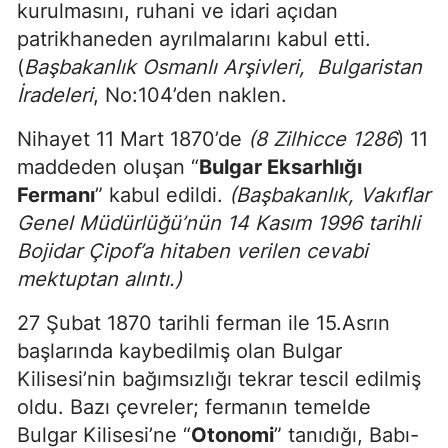
kurulmasını, ruhani ve idari açıdan
patrikhaneden ayrılmalarını kabul etti.
(
Başbakanlık Osmanlı Arşivleri, Bulgaristan
İradeleri
, No:104’den naklen.
Nihayet 11 Mart 1870’de
(8 Zilhicce 1286
) 11
maddeden oluşan “
Bulgar Eksarhlığı
Fermanı
” kabul edildi.
(
Başbakanlık, Vakıflar
Genel Müdürlüğü’nün 14 Kasım 1996 tarihli
Bojidar Çipof’a hitaben verilen cevabi
mektuptan alıntı.)
27 Şubat 1870 tarihli ferman ile 15.Asrın
başlarında kaybedilmiş olan Bulgar
Kilisesi’nin bağımsızlığı tekrar tescil edilmiş
oldu. Bazı çevreler; fermanın temelde
Bulgar Kilisesi’ne “
Otonomi
” tanıdığı, Babı-