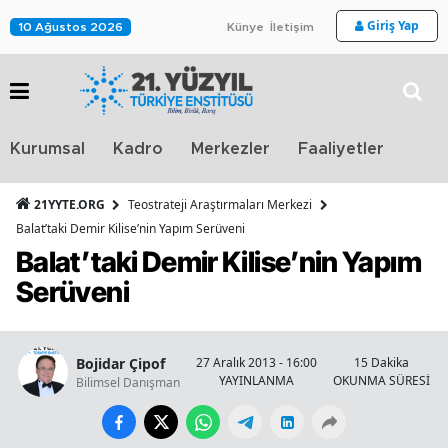
Giriş Yap
10 Ağustos 2026
Künye
İletişim
Stra
Kurumsal
Kadro
Merkezler
Faaliyetler
TV
21YYTE.ORG
Teostrateji Araştırmaları Merkezi
Balat’taki Demir Kilise’nin Yapım Serüveni
Balat’taki Demir Kilise’nin Yapım
Serüveni
Bojidar Çipof
27 Aralık 2013 - 16:00
15 Dakika
YAYINLANMA
OKUNMA SÜRESİ
Bilimsel Danışman