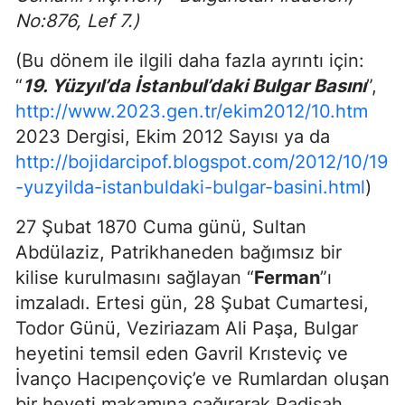
No:876, Lef 7.)
(Bu dönem ile ilgili daha fazla ayrıntı için:
“
19. Yüzyıl’da İstanbul’daki Bulgar Basını
”,
http://www.2023.gen.tr/ekim2012/10.htm
2023 Dergisi, Ekim 2012 Sayısı ya da
http://bojidarcipof.blogspot.com/2012/10/19
-yuzyilda-istanbuldaki-bulgar-basini.html
)
27 Şubat 1870 Cuma günü, Sultan
Abdülaziz, Patrikhaneden bağımsız bir
kilise kurulmasını sağlayan “
Ferman
”ı
imzaladı. Ertesi gün, 28 Şubat Cumartesi,
Todor Günü, Veziriazam Ali Paşa, Bulgar
heyetini temsil eden Gavril Krısteviç ve
İvanço Hacıpençoviç’e ve Rumlardan oluşan
bir heyeti makamına çağırarak Padişah