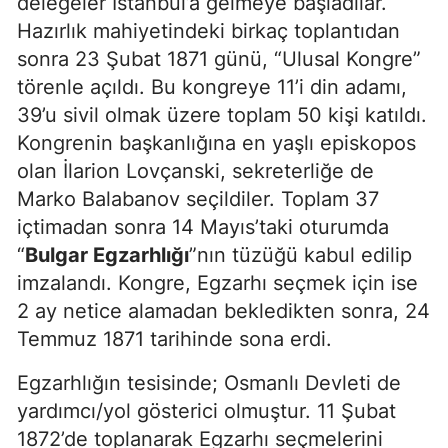
delegeler İstanbul’a gelmeye başladılar.
Hazırlık mahiyetindeki birkaç toplantıdan
sonra 23 Şubat 1871 günü, “Ulusal Kongre”
törenle açıldı. Bu kongreye 11’i din adamı,
39’u sivil olmak üzere toplam 50 kişi katıldı.
Kongrenin başkanlığına en yaşlı episkopos
olan İlarion Lovçanski, sekreterliğe de
Marko Balabanov seçildiler. Toplam 37
içtimadan sonra 14 Mayıs’taki oturumda
“
Bulgar Egzarhlığı
”nın tüzüğü kabul edilip
imzalandı. Kongre, Egzarhı seçmek için ise
2 ay netice alamadan bekledikten sonra, 24
Temmuz 1871 tarihinde sona erdi.
Egzarhlığın tesisinde; Osmanlı Devleti de
yardımcı/yol gösterici olmuştur. 11 Şubat
1872’de toplanarak Egzarhı seçmelerini