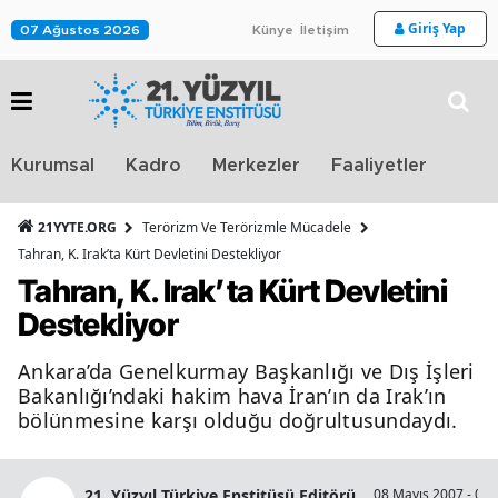
Giriş Yap
07 Ağustos 2026
Künye
İletişim
Stra
Kurumsal
Kadro
Merkezler
Faaliyetler
TV
21YYTE.ORG
Terörizm Ve Terörizmle Mücadele
Tahran, K. Irak’ta Kürt Devletini Destekliyor
Tahran, K. Irak’ta Kürt Devletini
Destekliyor
Ankara’da Genelkurmay Başkanlığı ve Dış İşleri
Bakanlığı’ndaki hakim hava İran’ın da Irak’ın
bölünmesine karşı olduğu doğrultusundaydı.
21. Yüzyıl Türkiye Enstitüsü Editörü
08 Mayıs 2007 - 00: