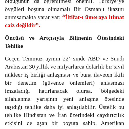
olduğunun da öğrenilmesi önemli. Türkiye’ye
övgüleri boşuna olmamalı Bir Osmanlı ikazını
anımsamakta yarar var:
“İltifat-ı ümeraya itimat
caiz değildir”.
Öncüsü ve Artçısıyla
Bilinenin Ötesindeki
Tehlike
Geçen Temmuz ayının 22’ sinde ABD ve Suudi
Arabistan 30 yıllık ve milyarlarca dolarlık bir sivil
nükleer iş birliği anlaşması ve buna ilaveten ikili
bir denetim (güvence önlemleri) anlaşması
imzaladığı hatırlanacak olursa, bölgedeki
silahlanma yarışının yeni anlaşma ötesinde
taşıdığı tehlike daha iyi anlaşılabilir. Üstelik bu
tehlike Hindistan ve İran üzerindeki caydırıcılık
etkisini de aşan bir boyuta sahip. Amerikan