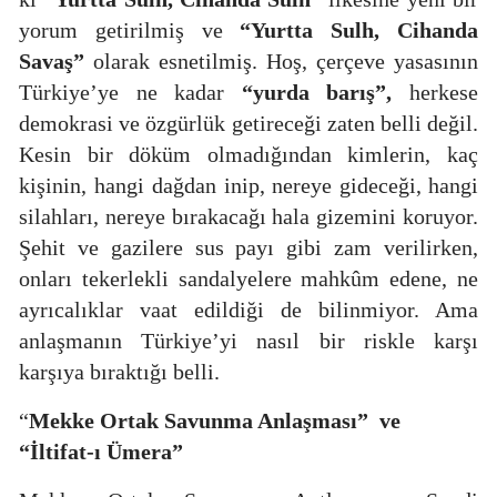
yorum getirilmiş ve
“Yurtta Sulh, Cihanda
Savaş”
olarak esnetilmiş. Hoş, çerçeve yasasının
Türkiye’ye ne kadar
“yurda barış”,
herkese
demokrasi ve özgürlük getireceği zaten belli değil.
Kesin bir döküm olmadığından kimlerin, kaç
kişinin, hangi
dağdan inip, nereye gideceği, hangi
silahları, nereye bırakacağı hala gizemini koruyor.
Şehit ve gazilere sus payı gibi zam verilirken,
onları tekerlekli sandalyelere mahkûm edene, ne
ayrıcalıklar vaat edildiği de bilinmiyor. Ama
anlaşmanın Türkiye’yi nasıl bir riskle karşı
karşıya bıraktığı belli.
“
Mekke Ortak Savunma Anlaşması”
ve
“İltifat-ı Ümera”