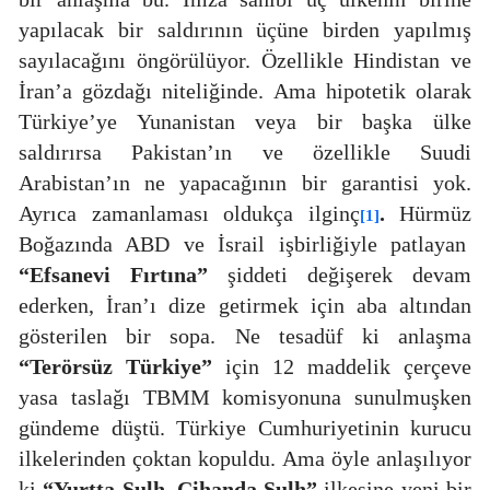
yapılacak bir saldırının üçüne birden yapılmış
sayılacağını öngörülüyor. Özellikle Hindistan ve
İran’a gözdağı niteliğinde. Ama hipotetik olarak
Türkiye’ye Yunanistan veya bir başka ülke
saldırırsa Pakistan’ın ve özellikle Suudi
Arabistan’ın ne yapacağının bir garantisi yok.
Ayrıca zamanlaması oldukça ilginç
.
Hürmüz
[1]
Boğazında ABD ve İsrail işbirliğiyle patlayan
“Efsanevi Fırtına”
şiddeti değişerek devam
ederken, İran’ı dize getirmek için aba altından
gösterilen bir sopa. Ne tesadüf ki anlaşma
“Terörsüz Türkiye”
için 12 maddelik çerçeve
yasa taslağı TBMM komisyonuna sunulmuşken
gündeme düştü. Türkiye Cumhuriyetinin kurucu
ilkelerinden çoktan kopuldu. Ama öyle anlaşılıyor
ki
“Yurtta Sulh, Cihanda Sulh”
ilkesine yeni bir