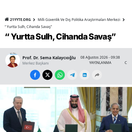
21YYTE.ORG
Milli Güvenlik Ve Dış Politika Araştırmaları Merkezi
“ Yurtta Sulh, Cihanda Savaş”
“ Yurtta Sulh, Cihanda Savaş”
Prof. Dr. Sema Kalaycıoğlu
08 Ağustos 2026 - 09:38
YAYINLANMA
OKU
Merkez Başkanı