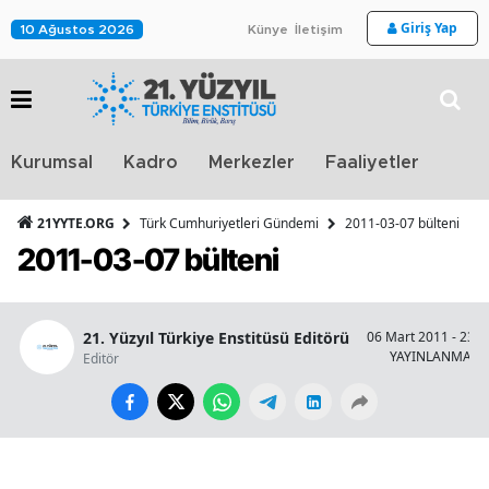
Giriş Yap
10 Ağustos 2026
Künye
İletişim
Stra
Kurumsal
Kadro
Merkezler
Faaliyetler
TV
21YYTE.ORG
Türk Cumhuriyetleri Gündemi
2011-03-07 bülteni
2011-03-07 bülteni
21. Yüzyıl Türkiye Enstitüsü Editörü
06 Mart 2011 - 23:0
YAYINLANMA
Editör