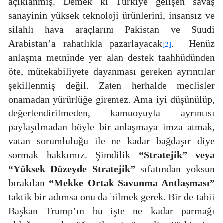
açıklanmış. Demek ki Türkiye gelişen savaş
sanayinin yüksek teknoloji ürünlerini, insansız ve
silahlı hava araçlarını Pakistan ve Suudi
Arabistan’a rahatlıkla pazarlayacak
.
Henüz
[2]
anlaşma metninde yer alan destek taahhüdünden
öte, mütekabiliyete dayanması gereken ayrıntılar
şekillenmiş değil. Zaten herhalde meclisler
onamadan yürürlüğe giremez. Ama iyi düşünülüp,
değerlendirilmeden, kamuoyuyla ayrıntısı
paylaşılmadan böyle bir anlaşmaya imza atmak,
vatan sorumluluğu ile ne kadar bağdaşır diye
sormak hakkımız. Şimdilik
“Stratejik” veya
“Yüksek Düzeyde Stratejik”
sıfatından yoksun
bırakılan
“Mekke Ortak Savunma Antlaşması”
taktik bir adımsa onu da bilmek gerek. Bir de tabii
Başkan Trump’ın bu işte ne kadar parmağı