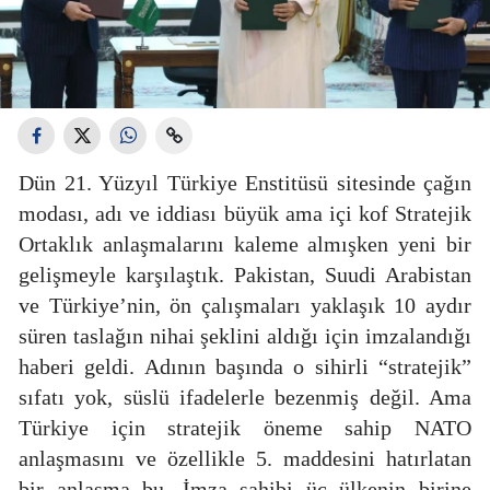
Dün 21. Yüzyıl Türkiye Enstitüsü sitesinde çağın
modası, adı ve iddiası büyük ama içi kof Stratejik
Ortaklık anlaşmalarını kaleme almışken yeni bir
gelişmeyle karşılaştık. Pakistan, Suudi Arabistan
ve Türkiye’nin, ön çalışmaları yaklaşık 10 aydır
süren taslağın nihai şeklini aldığı için imzalandığı
haberi geldi. Adının başında o sihirli “stratejik”
sıfatı yok, süslü ifadelerle bezenmiş değil. Ama
Türkiye için stratejik öneme sahip NATO
anlaşmasını ve özellikle 5. maddesini hatırlatan
bir anlaşma bu. İmza sahibi üç ülkenin birine