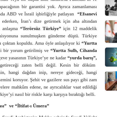
apacağının bir garantisi yok. Ayrıca zamanlaması
 ABD ve İsrail işbirliğiyle patlayan
“Efsanevi
ederken, İran’ı dize getirmek için aba altından
ki anlaşma
“Terörsüz Türkiye”
için 12 maddelik
isyonuna sunulmuşken gündeme düştü. Türkiye
n çoktan kopuldu. Ama öyle anlaşılıyor ki
“Yurtta
i bir yorum getirilmiş ve
“Yurtta Sulh, Cihanda
çeve yasasının Türkiye’ye ne kadar
“yurda barış”,
etireceği zaten belli değil. Kesin bir döküm
nin, hangi
dağdan inip, nereye gideceği, hangi
izemini koruyor. Şehit ve gazilere sus payı gibi zam
lyelere mahkûm edene, ne ayrıcalıklar vaat edildiği
e’yi nasıl bir riskle karşı karşıya bıraktığı belli.
sı”
ve “İltifat-ı Ümera”