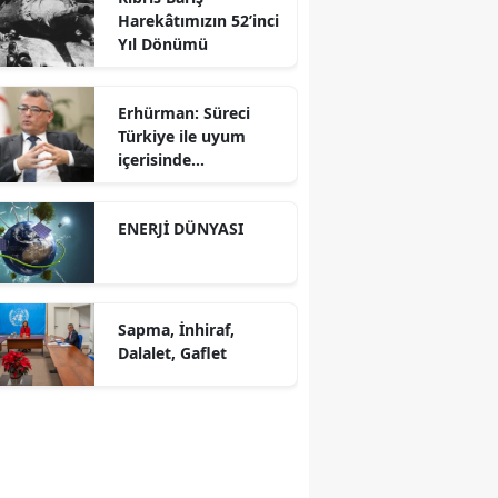
Harekâtımızın 52’inci
Gücü
Yıl Dönümü
Erhürman: Süreci
Türkiye ile uyum
içerisinde
yürütüyoruz?!
ENERJİ DÜNYASI
Sapma, İnhiraf,
Dalalet, Gaflet