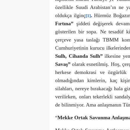
özellikle Suudi Arabistan’ın ne y
oldukça ilginç
.
Hürmüz Boğazında
[1]
Fırtına”
şiddeti değişerek devam 
gösterilen bir sopa. Ne tesadüf 
çerçeve yasa taslağı TBMM kom
Cumhuriyetinin kurucu ilkelerinde
Sulh, Cihanda Sulh”
ilkesine yen
Savaş”
olarak esnetilmiş. Hoş, çer
herkese demokrasi ve özgürlük g
olmadığından kimlerin, kaç kişi
silahları, nereye bırakacağı hala g
verilirken, onları tekerlekli sanda
de bilinmiyor. Ama anlaşmanın Türkiy
“
Mekke Ortak Savunma Anlaşma