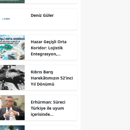
Dönüş Programı
Ekseninde
Deniz Güler
Sürdürülebilir
Kalkınma
Hazar Geçişli Orta
Koridor: Lojistik
Entegrasyon,
Bölgesel İş Birliği ve
Kuzey Koridoru
Kıbrıs Barış
Karşısında Rekabet
Harekâtımızın 52’inci
Gücü
Yıl Dönümü
Erhürman: Süreci
Türkiye ile uyum
içerisinde
yürütüyoruz?!