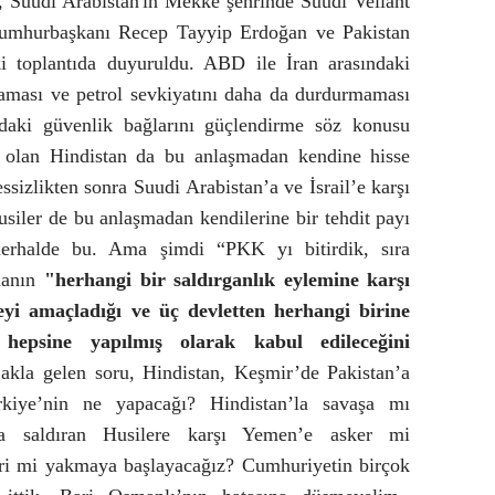
Suudi Arabistan'ın Mekke şehrinde Suudi Veliaht
mhurbaşkanı Recep Tayyip Erdoğan ve Pakistan
i toplantıda duyuruldu. ABD ile İran arasındaki
maması ve petrol sevkiyatını daha da durdurmaması
adaki güvenlik bağlarını güçlendirme söz konusu
i olan Hindistan da bu anlaşmadan kendine hisse
ssizlikten sonra Suudi Arabistan’a ve İsrail’e karşı
siler de bu anlaşmadan kendilerine bir tehdit payı
herhalde bu. Ama şimdi “PKK yı bitirdik, sıra
manın
"herhangi bir saldırganlık eylemine karşı
meyi amaçladığı ve üç devletten herhangi birine
n hepsine yapılmış olarak kabul edileceğini
k akla gelen soru, Hindistan, Keşmir’de Pakistan’a
ürkiye’nin ne yapacağı? Hindistan’la savaşa mı
’a saldıran Husilere karşı Yemen’e asker mi
ri mi yakmaya başlayacağız? Cumhuriyetin birçok