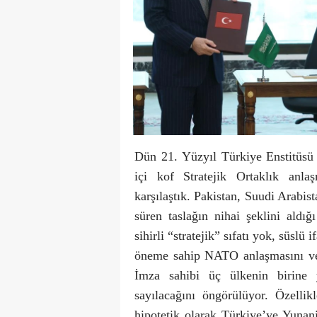
Dün 21. Yüzyıl Türkiye Enstitüsü 
içi kof Stratejik Ortaklık anla
karşılaştık. Pakistan, Suudi Arabis
süren taslağın nihai şeklini aldığ
sihirli “stratejik” sıfatı yok, süslü
öneme sahip NATO anlaşmasını ve ö
İmza sahibi üç ülkenin birine y
sayılacağını öngörülüyor. Özelli
hipotetik olarak Türkiye’ye Yunani