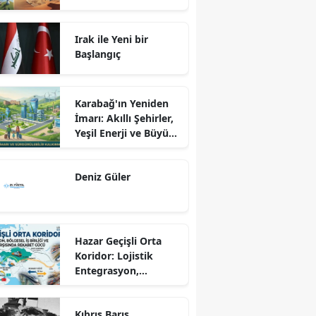
Relations: Reality or
Fantasy?
Irak ile Yeni bir
Başlangıç
Karabağ'ın Yeniden
İmarı: Akıllı Şehirler,
Yeşil Enerji ve Büyük
Dönüş Programı
Ekseninde
Deniz Güler
Sürdürülebilir
Kalkınma
Hazar Geçişli Orta
Koridor: Lojistik
Entegrasyon,
Bölgesel İş Birliği ve
Kuzey Koridoru
Kıbrıs Barış
Karşısında Rekabet