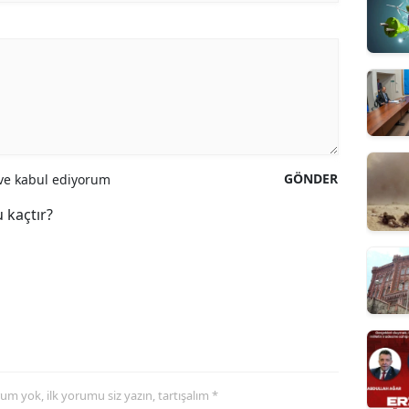
GÖNDER
e kabul ediyorum
 kaçtır?
yorum yok, ilk yorumu siz yazın, tartışalım *