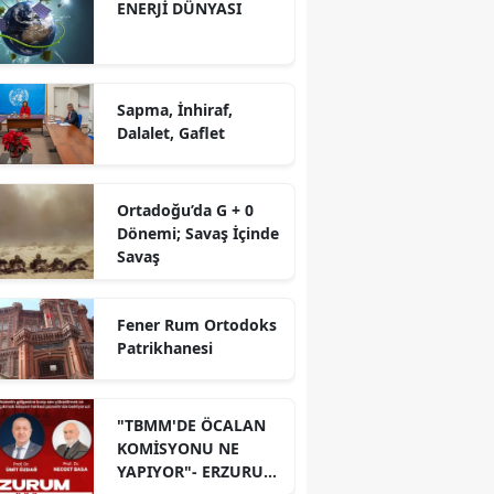
ENERJİ DÜNYASI
Sapma, İnhiraf,
Dalalet, Gaflet
Ortadoğu’da G + 0
Dönemi; Savaş İçinde
Savaş
Fener Rum Ortodoks
Patrikhanesi
"TBMM'DE ÖCALAN
KOMİSYONU NE
YAPIYOR"- ERZURUM