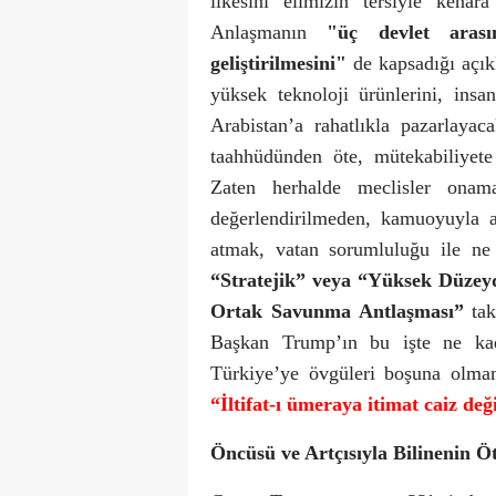
ilkesini elimizin tersiyle kena
Anlaşmanın
"üç devlet arası
geliştirilmesini"
de kapsadığı açık
yüksek teknoloji ürünlerini, insa
Arabistan’a rahatlıkla pazarlayac
taahhüdünden öte, mütekabiliyete
Zaten herhalde meclisler onam
değerlendirilmeden, kamuoyuyla a
atmak, vatan sorumluluğu ile ne
“Stratejik” veya “Yüksek Düzey
Ortak Savunma Antlaşması”
tak
Başkan Trump’ın bu işte ne ka
Türkiye’ye övgüleri boşuna olma
“İltifat-ı ümeraya itimat caiz değ
Öncüsü ve Artçısıyla
Bilinenin Ö