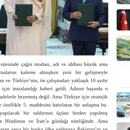
sitesinde çağın modası, adı ve iddiası büyük ama
şmalarını kaleme almışken yeni bir gelişmeyle
tan ve Türkiye’nin, ön çalışmaları yaklaşık 10 aydır
ı için imzalandığı haberi geldi. Adının başında o
 ifadelerle bezenmiş değil. Ama Türkiye için stratejik
zellikle 5. maddesini hatırlatan bir anlaşma bu.
apılacak bir saldırının üçüne birden yapılmış
kle Hindistan ve İran’a gözdağı niteliğinde. Ama
stan veya bir başka ülke saldırırsa Pakistan’ın ve