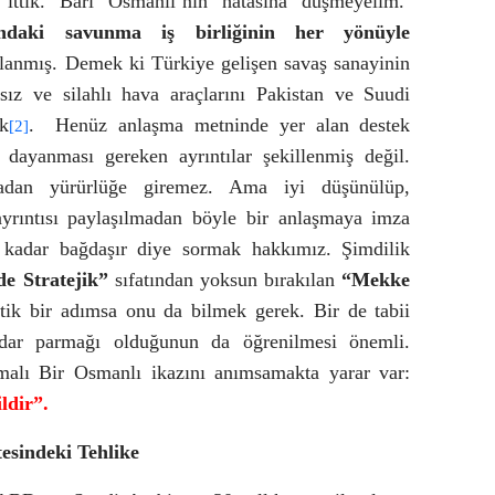
ra ittik. Bari Osmanlı’nın hatasına düşmeyelim.
ndaki savunma iş birliğinin her yönüyle
lanmış. Demek ki Türkiye gelişen savaş sanayinin
nsız ve silahlı hava araçlarını Pakistan ve Suudi
ak
.
Henüz anlaşma metninde yer alan destek
[2]
 dayanması gereken ayrıntılar şekillenmiş değil.
adan yürürlüğe giremez. Ama iyi düşünülüp,
yrıntısı paylaşılmadan böyle bir anlaşmaya imza
 kadar bağdaşır diye sormak hakkımız. Şimdilik
de Stratejik”
sıfatından yoksun bırakılan
“Mekke
tik bir adımsa onu da bilmek gerek. Bir de tabii
dar parmağı olduğunun da öğrenilmesi önemli.
malı Bir Osmanlı ikazını anımsamakta yarar var:
ildir”.
tesindeki Tehlike