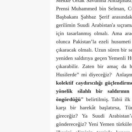
Mekke Ortak Savunma Antlaşması, 
Prensi Muhammed bin Selman, Cu
Başbakanı Şahbaz Şerif arasındak
gerilimin Suudi Arabistan'a sıçra
için tasarlanmış olmalı. Ama ar
olunca Pakistan’la ezeli husumet
çıkaracak olmalı. Uzun süren bir se
yeniden saldırıya geçen Yemenli Hu
çıkarabilir. Zaten bir amaç da 
Husilerde” mi diyeceğiz?
Anlaş
kolektif caydırıcılığı güçlendir
yönelik silahlı bir saldırını
öngördüğü"
belirtilmiş. Tabii il
karşı bir harekât başlatırsa, T
gireceğiz? Ya Suudi Arabistan
göndereceğiz? Yeni Yemen türküle