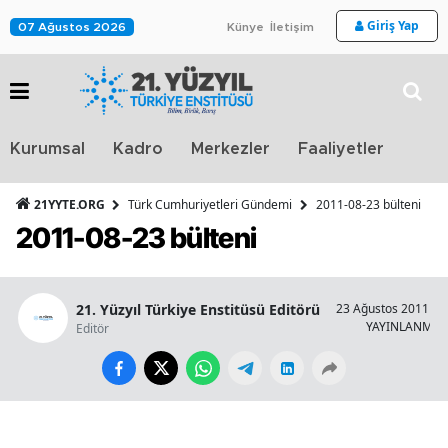
Giriş Yap
07 Ağustos 2026
Künye
İletişim
Stra
Kurumsal
Kadro
Merkezler
Faaliyetler
TV
21YYTE.ORG
Türk Cumhuriyetleri Gündemi
2011-08-23 bülteni
2011-08-23 bülteni
21. Yüzyıl Türkiye Enstitüsü Editörü
23 Ağustos 2011 - 0
YAYINLANMA
Editör