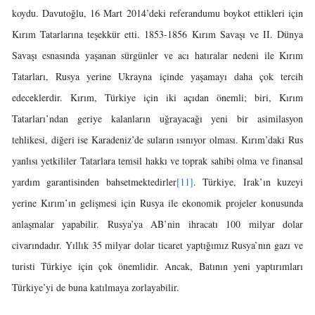
koydu. Davutoğlu, 16 Mart 2014’deki referandumu boykot ettikleri için
Kırım Tatarlarına teşekkür etti. 1853-1856 Kırım Savaşı ve II. Dünya
Savaşı esnasında yaşanan sürgünler ve acı hatıralar nedeni ile Kırım
Tatarları, Rusya yerine Ukrayna içinde yaşamayı daha çok tercih
edeceklerdir. Kırım, Türkiye için iki açıdan önemli; biri, Kırım
Tatarları’ndan geriye kalanların uğrayacağı yeni bir asimilasyon
tehlikesi, diğeri ise Karadeniz’de suların ısınıyor olması. Kırım’daki Rus
yanlısı yetkililer Tatarlara temsil hakkı ve toprak sahibi olma ve finansal
yardım garantisinden bahsetmektedirler
[11]
. Türkiye, Irak’ın kuzeyi
yerine Kırım’ın gelişmesi için Rusya ile ekonomik projeler konusunda
anlaşmalar yapabilir. Rusya’ya AB’nin ihracatı 100 milyar dolar
civarındadır. Yıllık 35 milyar dolar ticaret yaptığımız Rusya’nın gazı ve
turisti Türkiye için çok önemlidir. Ancak, Batının yeni yaptırımları
Türkiye’yi de buna katılmaya zorlayabilir.