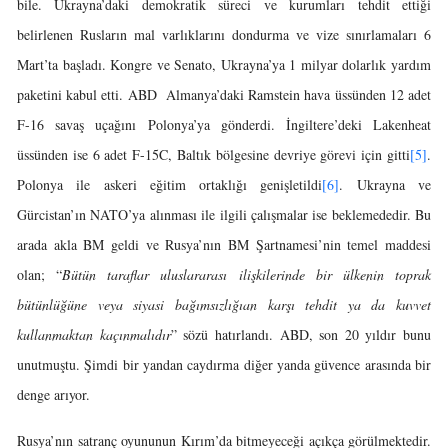
bile. Ukrayna’daki demokratik süreci ve kurumları tehdit ettiği
belirlenen Rusların mal varlıklarını dondurma ve vize sınırlamaları 6
Mart’ta başladı. Kongre ve Senato, Ukrayna’ya 1 milyar dolarlık yardım
paketini kabul etti. ABD Almanya’daki Ramstein hava üssünden 12 adet
F-16 savaş uçağını Polonya’ya gönderdi. İngiltere’deki Lakenheat
üssünden ise 6 adet F-15C, Baltık bölgesine devriye görevi için gitti
[5]
.
Polonya ile askeri eğitim ortaklığı genişletildi
[6]
. Ukrayna ve
Gürcistan’ın NATO’ya alınması ile ilgili çalışmalar ise beklemededir. Bu
arada akla BM geldi ve Rusya’nın BM Şartnamesi’nin temel maddesi
olan; “
Bütün taraflar uluslararası ilişkilerinde bir ülkenin toprak
bütünlüğüne veya siyasi bağımsızlığıan karşı tehdit ya da kuvvet
kullanmaktan kaçınmalıdır
” sözü hatırlandı. ABD, son 20 yıldır bunu
unutmuştu. Şimdi bir yandan caydırma diğer yanda güvence arasında bir
denge arıyor.
Rusya’nın satranç oyununun Kırım’da bitmeyeceği açıkça görülmektedir.