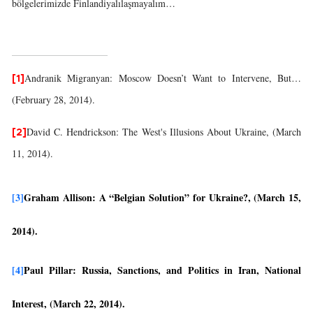
bölgelerimizde Finlandiyalılaşmayalım…
Andranik Migranyan: Moscow Doesn’t Want to Intervene, But…
[1]
(February 28, 2014).
David C. Hendrickson: The West's Illusions About Ukraine, (March
[2]
11, 2014).
[3]
Graham Allison: A “Belgian Solution” for Ukraine?, (March 15,
2014).
[4]
Paul Pillar: Russia, Sanctions, and Politics in Iran, National
Interest, (March 22, 2014).