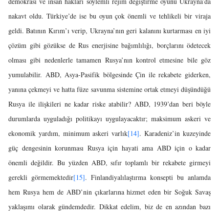
demokrasi ve insan hakları söylemli rejim değiştirme oyunu Ukrayna’da
nakavt oldu. Türkiye’de ise bu oyun çok önemli ve tehlikeli bir viraja
geldi. Batının Kırım’ı verip, Ukrayna’nın geri kalanını kurtarması en iyi
çözüm gibi gözükse de Rus enerjisine bağımlılığı, borçlarını ödetecek
olması gibi nedenlerle tamamen Rusya’nın kontrol etmesine bile göz
yumulabilir. ABD, Asya-Pasifik bölgesinde Çin ile rekabete giderken,
yanına çekmeyi ve hatta füze savunma sistemine ortak etmeyi düşündüğü
Rusya ile ilişkileri ne kadar riske atabilir? ABD, 1939’dan beri böyle
durumlarda uyguladığı politikayı uygulayacaktır; maksimum askeri ve
ekonomik yardım, minimum askeri varlık
[14]
. Karadeniz’in kuzeyinde
güç dengesinin korunması Rusya için hayati ama ABD için o kadar
önemli değildir. Bu yüzden ABD, sıfır toplamlı bir rekabete girmeyi
gerekli görmemektedir
[15]
. Finlandiyalılaştırma konsepti bu anlamda
hem Rusya hem de ABD’nin çıkarlarına hizmet eden bir Soğuk Savaş
yaklaşımı olarak gündemdedir. Dikkat edelim, biz de en azından bazı