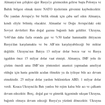
Almanya’nın çelişkisi eğer Rusya’yı gözmezden gelirse başta Polonya ve
Baltık bölgesi olmak üzere NATO üyelerinin güvenini kaybedecektir.
Öte yandan Avrupa’yı bir birlik olmak için çaba sarf eden Almanya,
kendi eliyle bölmüş olacaktır. Almanlar ve Doğu Avrupa’daki eski
Sovyet devletleri Rus doğal gazına bağımlı hale geldiler. Ukrayna,
%60’dan daha fazla oranda gaz ve %50 kadar hammadde ihtiyacını
Rusya’dan karşılamakta ve bu AB’nin karşılayabileceği bir miktar
değildir. Ukrayna’nın Batıya 13 milyar dolar borcu var ve Rusya
işgalden önce 15 milyar dolar vaat etmişti. Almanya, IMF yolu ile
çözüm önerdi ama IMF’nin yöntemleri anastezi yapmadan ameliyat
olduğu için hasta genelde acıdan ölmekte ya da iyileşse bile acı devam
etmektedir. 25 milyar dolar yardım beklenirken ABD, 1 milyar dolar
verdi. Kısaca Ukrayna’da Batı yanlısı bir rejim kalsa bile acı ve çalkantı
devam edecektir. Borç, doğal gaz ve gümrük üçgeninde sıkışan Ukrayna,
bağımlı olmaya devam edeceği Rusya’ya yüzünü dönecektir. Ukrayna