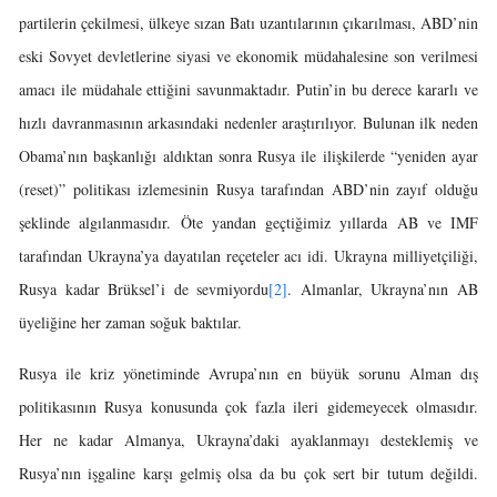
partilerin çekilmesi, ülkeye sızan Batı uzantılarının çıkarılması, ABD’nin
eski Sovyet devletlerine siyasi ve ekonomik müdahalesine son verilmesi
amacı ile müdahale ettiğini savunmaktadır. Putin’in bu derece kararlı ve
hızlı davranmasının arkasındaki nedenler araştırılıyor. Bulunan ilk neden
Obama’nın başkanlığı aldıktan sonra Rusya ile ilişkilerde “yeniden ayar
(reset)” politikası izlemesinin Rusya tarafından ABD’nin zayıf olduğu
şeklinde algılanmasıdır. Öte yandan geçtiğimiz yıllarda AB ve IMF
tarafından Ukrayna’ya dayatılan reçeteler acı idi. Ukrayna milliyetçiliği,
Rusya kadar Brüksel’i de sevmiyordu
[2]
. Almanlar, Ukrayna’nın AB
üyeliğine her zaman soğuk baktılar.
Rusya ile kriz yönetiminde Avrupa’nın en büyük sorunu Alman dış
politikasının Rusya konusunda çok fazla ileri gidemeyecek olmasıdır.
Her ne kadar Almanya, Ukrayna’daki ayaklanmayı desteklemiş ve
Rusya’nın işgaline karşı gelmiş olsa da bu çok sert bir tutum değildi.