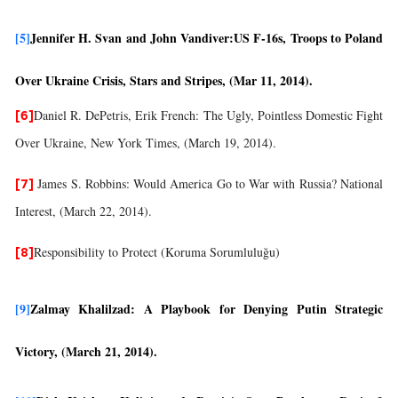
[5]
Jennifer H. Svan and John Vandiver:US F-16s, Troops to Poland
Over Ukraine Crisis, Stars and Stripes, (Mar 11, 2014).
Daniel R. DePetris, Erik French: The Ugly, Pointless Domestic Fight
[6]
Over Ukraine, New York Times, (March 19, 2014).
James S. Robbins: Would America Go to War with Russia? National
[7]
Interest, (March 22, 2014).
Responsibility to Protect (Koruma Sorumluluğu)
[8]
[9]
Zalmay Khalilzad: A Playbook for Denying Putin Strategic
Victory, (March 21, 2014).