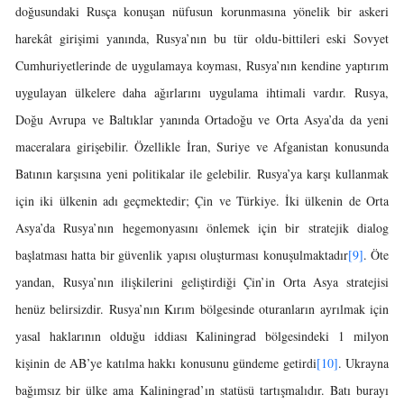
doğusundaki Rusça konuşan nüfusun korunmasına yönelik bir askeri
harekât girişimi yanında, Rusya’nın bu tür oldu-bittileri eski Sovyet
Cumhuriyetlerinde de uygulamaya koyması, Rusya’nın kendine yaptırım
uygulayan ülkelere daha ağırlarını uygulama ihtimali vardır. Rusya,
Doğu Avrupa ve Baltıklar yanında Ortadoğu ve Orta Asya’da da yeni
maceralara girişebilir. Özellikle İran, Suriye ve Afganistan konusunda
Batının karşısına yeni politikalar ile gelebilir. Rusya’ya karşı kullanmak
için iki ülkenin adı geçmektedir; Çin ve Türkiye. İki ülkenin de Orta
Asya’da Rusya’nın hegemonyasını önlemek için bir stratejik dialog
başlatması hatta bir güvenlik yapısı oluşturması konuşulmaktadır
[9]
. Öte
yandan, Rusya’nın ilişkilerini geliştirdiği Çin’in Orta Asya stratejisi
henüz belirsizdir. Rusya’nın Kırım bölgesinde oturanların ayrılmak için
yasal haklarının olduğu iddiası Kaliningrad bölgesindeki 1 milyon
kişinin de AB’ye katılma hakkı konusunu gündeme getirdi
[10]
. Ukrayna
bağımsız bir ülke ama Kaliningrad’ın statüsü tartışmalıdır. Batı burayı