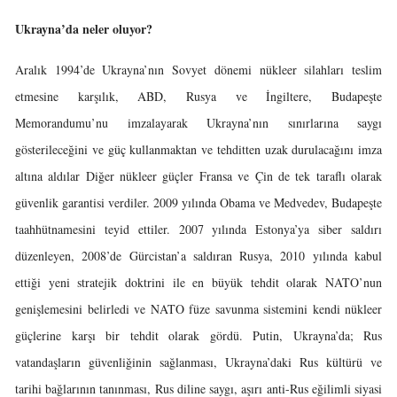
Ukrayna’da neler oluyor?
Aralık 1994’de Ukrayna’nın Sovyet dönemi nükleer silahları teslim
etmesine karşılık, ABD, Rusya ve İngiltere, Budapeşte
Memorandumu’nu imzalayarak Ukrayna’nın sınırlarına saygı
gösterileceğini ve güç kullanmaktan ve tehditten uzak durulacağını imza
altına aldılar Diğer nükleer güçler Fransa ve Çin de tek taraflı olarak
güvenlik garantisi verdiler. 2009 yılında Obama ve Medvedev, Budapeşte
taahhütnamesini teyid ettiler. 2007 yılında Estonya’ya siber saldırı
düzenleyen, 2008’de Gürcistan’a saldıran Rusya, 2010 yılında kabul
ettiği yeni stratejik doktrini ile en büyük tehdit olarak NATO’nun
genişlemesini belirledi ve NATO füze savunma sistemini kendi nükleer
güçlerine karşı bir tehdit olarak gördü. Putin, Ukrayna’da; Rus
vatandaşların güvenliğinin sağlanması, Ukrayna’daki Rus kültürü ve
tarihi bağlarının tanınması, Rus diline saygı, aşırı anti-Rus eğilimli siyasi