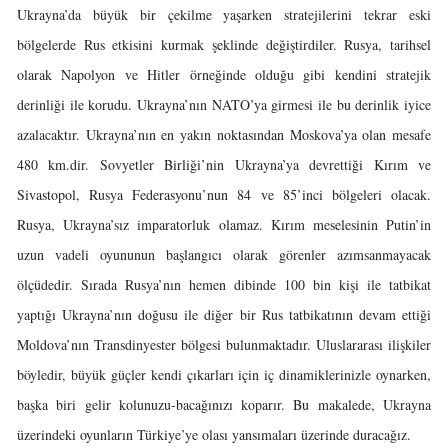
Ukrayna’da büyük bir çekilme yaşarken stratejilerini tekrar eski
bölgelerde Rus etkisini kurmak şeklinde değiştirdiler. Rusya, tarihsel
olarak Napolyon ve Hitler örneğinde olduğu gibi kendini stratejik
derinliği ile korudu. Ukrayna’nın NATO’ya girmesi ile bu derinlik iyice
azalacaktır. Ukrayna’nın en yakın noktasından Moskova’ya olan mesafe
480 km.dir. Sovyetler Birliği’nin Ukrayna’ya devrettiği Kırım ve
Sivastopol, Rusya Federasyonu’nun 84 ve 85’inci bölgeleri olacak.
Rusya, Ukrayna’sız imparatorluk olamaz. Kırım meselesinin Putin’in
uzun vadeli oyununun başlangıcı olarak görenler azımsanmayacak
ölçüdedir. Sırada Rusya’nın hemen dibinde 100 bin kişi ile tatbikat
yaptığı Ukrayna’nın doğusu ile diğer bir Rus tatbikatının devam ettiği
Moldova’nın Transdinyester bölgesi bulunmaktadır. Uluslararası ilişkiler
böyledir, büyük güçler kendi çıkarları için iç dinamiklerinizle oynarken,
başka biri gelir kolunuzu-bacağınızı koparır. Bu makalede, Ukrayna
üzerindeki oyunların Türkiye’ye olası yansımaları üzerinde duracağız.