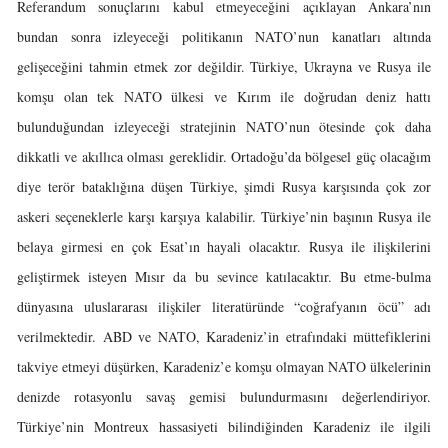
Referandum sonuçlarını kabul etmeyeceğini açıklayan Ankara’nın
bundan sonra izleyeceği politikanın NATO’nun kanatları altında
gelişeceğini tahmin etmek zor değildir. Türkiye, Ukrayna ve Rusya ile
komşu olan tek NATO ülkesi ve Kırım ile doğrudan deniz hattı
bulunduğundan izleyeceği stratejinin NATO’nun ötesinde çok daha
dikkatli ve akıllıca olması gereklidir. Ortadoğu’da bölgesel güç olacağım
diye terör bataklığına düşen Türkiye, şimdi Rusya karşısında çok zor
askeri seçeneklerle karşı karşıya kalabilir. Türkiye’nin başının Rusya ile
belaya girmesi en çok Esat’ın hayali olacaktır. Rusya ile ilişkilerini
geliştirmek isteyen Mısır da bu sevince katılacaktır. Bu etme-bulma
dünyasına uluslararası ilişkiler literatüründe “coğrafyanın öcü” adı
verilmektedir. ABD ve NATO, Karadeniz’in etrafındaki müttefiklerini
takviye etmeyi düşürken, Karadeniz’e komşu olmayan NATO ülkelerinin
denizde rotasyonlu savaş gemisi bulundurmasını değerlendiriyor.
Türkiye’nin Montreux hassasiyeti bilindiğinden Karadeniz ile ilgili