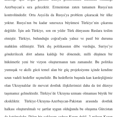
Azerbaycan’a sıra gelecektir. Ermenistan zaten tamamen Rusya’nın
kontrolündedir. Orta Asya’da da Rusya’ya problem çıkaracak bir ülke
yoktur. Rusya’nın bu kadar sınırsızca büyümesi Türkiye’nin çıkarına
değildir. İşin aslı Türkiye, son on yıldır Türk dünyasını Ruslara teslim
etmiştir. Türkiye, bulunduğu coğrafyada yalnız ve pasif bir duruma
mahkûm edilmiştir. Türk dış poliikasının dibe vurduğu, Suriye’ye
gönderilecek dört adama kaldığı bir dönemde, milli düşünen bir
hükümetle yeni bir vizyon oluşturmanın tam zamanıdır. Bu politika
yumuşak ve akıllı gücü temel alan bir güç projeksiyonu içinde kendine
uzun vadeli hedefler seçmelidir. Bu hedeflerin başında kan kardeşliğimiz
olan Ukraynalılar ile mevcut dostluk ilişkilerimizi daha da üst düzeye
taşımamız gelmektedir. Türkiye’de Ukrayna uzmanı olmaması büyük bir
eksikliktir. Türkiye-Ukrayna-Azerbaycan-Pakistan arasında dostluk
halkası oluşturulmalı ve şartlar uygun olduğunda bu oluşuma Gürcistan
da katılmalıdır. Diğer bir yaklaşım sadece Kırım değil, 2 milyon Kazan