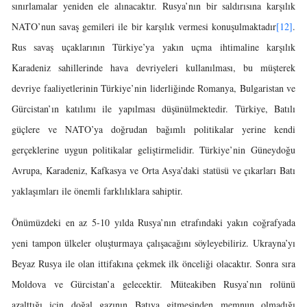
sınırlamalar yeniden ele alınacaktır. Rusya’nın bir saldırısına karşılık
NATO’nun savaş gemileri ile bir karşılık vermesi konuşulmaktadır
[12]
.
Rus savaş uçaklarının Türkiye’ya yakın uçma ihtimaline karşılık
Karadeniz sahillerinde hava devriyeleri kullanılması, bu müşterek
devriye faaliyetlerinin Türkiye’nin liderliğinde Romanya, Bulgaristan ve
Gürcistan’ın katılımı ile yapılması düşünülmektedir. Türkiye, Batılı
güçlere ve NATO’ya doğrudan bağımlı politikalar yerine kendi
gerçeklerine uygun politikalar geliştirmelidir. Türkiye’nin Güneydoğu
Avrupa, Karadeniz, Kafkasya ve Orta Asya’daki statüsü ve çıkarları Batı
yaklaşımları ile önemli farklılıklara sahiptir.
Önümüzdeki en az 5-10 yılda Rusya’nın etrafındaki yakın coğrafyada
yeni tampon ülkeler oluşturmaya çalışacağını söyleyebiliriz. Ukrayna’yı
Beyaz Rusya ile olan ittifakına çekmek ilk önceliği olacaktır. Sonra sıra
Moldova ve Gürcistan’a gelecektir. Müteakiben Rusya’nın rolünü
azalttığı için doğal gazının Batıya gitmesinden memnun olmadığı