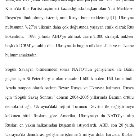
Kırım’da Rus Partisi seçimleri kazandığında başkan olan Yuri Meshkov,
Rusya’ya ilhak olmayı istemiş ama Rusya bunu reddetmişti
[1]
. Ukrayna
nüfusunun %27’si ülkenin daha çok doğusunda yaşayan etnik olarak Rus
kökenlidir. 1993 yılında ABD’ye atılmak üzere 2.000 stratejik nükleer
başlıklı ICBM’ye sahip olan Ukrayna’da bugün nükleer silah ve malzeme
bulunmamaktadır.
Soğuk Savaş’ın bitmesinden sonra NATO’nun genişlemesi ile Batılı
güçler için St.Petersburg’a olan mesafe 1.600 km.den 160 km.e indi.
Arada tampon olarak sadece Beyaz Rusya ve Ukrayna kalmıştı. Rusya
için “Soğuk Savaş Sonrası” dönem 2004-2005 yıllarında Batının örtülü
demokrasi ağı, Ukrayna’daki rejimi Turuncu Devrim ile değiştirmeye
kalkınca bitti. Ruslara göre Amerika, Ukrayna’yı da NATO’ya alıp
Rusları en yakın halkasından kuşatmak istiyorlardı. ABD, son 20 yılda
Ukrayna’da demokrasi geliştirme işlerine 5 milyar dolar harcadı. Ruslar,