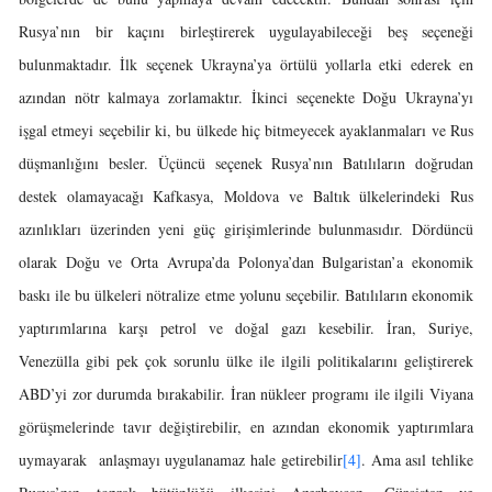
Rusya’nın bir kaçını birleştirerek uygulayabileceği beş seçeneği
bulunmaktadır. İlk seçenek Ukrayna’ya örtülü yollarla etki ederek en
azından nötr kalmaya zorlamaktır. İkinci seçenekte Doğu Ukrayna’yı
işgal etmeyi seçebilir ki, bu ülkede hiç bitmeyecek ayaklanmaları ve Rus
düşmanlığını besler. Üçüncü seçenek Rusya’nın Batılıların doğrudan
destek olamayacağı Kafkasya, Moldova ve Baltık ülkelerindeki Rus
azınlıkları üzerinden yeni güç girişimlerinde bulunmasıdır. Dördüncü
olarak Doğu ve Orta Avrupa’da Polonya’dan Bulgaristan’a ekonomik
baskı ile bu ülkeleri nötralize etme yolunu seçebilir. Batılıların ekonomik
yaptırımlarına karşı petrol ve doğal gazı kesebilir. İran, Suriye,
Venezülla gibi pek çok sorunlu ülke ile ilgili politikalarını geliştirerek
ABD’yi zor durumda bırakabilir. İran nükleer programı ile ilgili Viyana
görüşmelerinde tavır değiştirebilir, en azından ekonomik yaptırımlara
uymayarak anlaşmayı uygulanamaz hale getirebilir
[4]
. Ama asıl tehlike