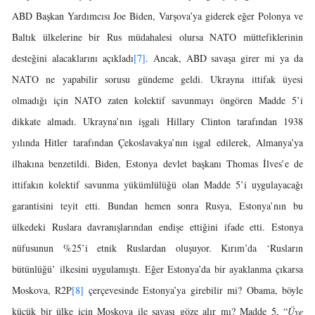
ABD Başkan Yardımcısı Joe Biden, Varşova’ya giderek eğer Polonya ve
Baltık ülkelerine bir Rus müdahalesi olursa NATO müttefiklerinin
desteğini alacaklarını açıkladı
[7]
. Ancak, ABD savaşa girer mi ya da
NATO ne yapabilir sorusu gündeme geldi. Ukrayna ittifak üyesi
olmadığı için NATO zaten kolektif savunmayı öngören Madde 5’i
dikkate almadı. Ukrayna’nın işgali Hillary Clinton tarafından 1938
yılında Hitler tarafından Çekoslavakya’nın işgal edilerek, Almanya’ya
ilhakına benzetildi. Biden, Estonya devlet başkanı Thomas İlves’e de
ittifakın kolektif savunma yükümlülüğü olan Madde 5’i uygulayacağı
garantisini teyit etti. Bundan hemen sonra Rusya, Estonya’nın bu
ülkedeki Ruslara davranışlarından endişe ettiğini ifade etti. Estonya
nüfusunun %25’i etnik Ruslardan oluşuyor. Kırım’da ‘Rusların
bütünlüğü’ ilkesini uygulamıştı. Eğer Estonya’da bir ayaklanma çıkarsa
Moskova, R2P
[8]
çerçevesinde Estonya’ya girebilir mi? Obama, böyle
küçük bir ülke için Moskova ile savaşı göze alır mı? Madde 5, “
Üye