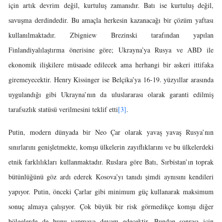
için artık devrim değil, kurtuluş zamanıdır. Batı ise kurtuluş değil,
savuşma derdindedir. Bu amaçla herkesin kazanacağı bir çözüm yaftası
kullanılmaktadır. Zbigniew Brezinski tarafından yapılan
Finlandiyalılaştırma önerisine göre; Ukrayna’ya Rusya ve ABD ile
ekonomik ilişkilere müsaade edilecek ama herhangi bir askeri ittifaka
giremeyecektir. Henry Kissinger ise Belçika’ya 16-19. yüzyıllar arasında
uygulandığı gibi Ukrayna’nın da uluslararası olarak garanti edilmiş
tarafsızlık statüsü verilmesini teklif etti
[3]
.
Putin, modern dünyada bir Neo Çar olarak yavaş yavaş Rusya’nın
sınırlarını genişletmekte, komşu ülkelerin zayıflıklarını ve bu ülkelerdeki
etnik farklılıkları kullanmaktadır. Ruslara göre Batı, Sırbistan’ın toprak
bütünlüğünü göz ardı ederek Kosova’yı tanıdı şimdi aynısını kendileri
yapıyor. Putin, önceki Çarlar gibi minimum güç kullanarak maksimum
sonuç almaya çalışıyor. Çok büyük bir risk görmedikçe komşu diğer
bölgelerde de bunu yapmaya devam edecektir. Bundan sonrası için