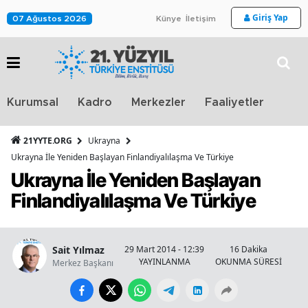
Giriş Yap
07 Ağustos 2026
Künye
İletişim
Stra
Kurumsal
Kadro
Merkezler
Faaliyetler
TV
21YYTE.ORG
Ukrayna
Ukrayna İle Yeniden Başlayan Finlandiyalılaşma Ve Türkiye
Ukrayna İle Yeniden Başlayan
Finlandiyalılaşma Ve Türkiye
Sait Yılmaz
29 Mart 2014 - 12:39
16 Dakika
YAYINLANMA
OKUNMA SÜRESİ
Merkez Başkanı