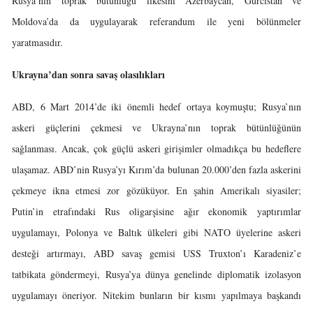
Rusya’nın toprak bütünlüğü ilkesini Azerbaycan, Gürcistan ve
Moldova’da da uygulayarak referandum ile yeni bölünmeler
yaratmasıdır.
Ukrayna’dan sonra savaş olasılıkları
ABD, 6 Mart 2014’de iki önemli hedef ortaya koymuştu; Rusya’nın
askeri güçlerini çekmesi ve Ukrayna’nın toprak bütünlüğünün
sağlanması. Ancak, çok güçlü askeri girişimler olmadıkça bu hedeflere
ulaşamaz. ABD’nin Rusya’yı Kırım’da bulunan 20.000’den fazla askerini
çekmeye ikna etmesi zor gözüküyor. En şahin Amerikalı siyasiler;
Putin’in etrafındaki Rus oligarşisine ağır ekonomik yaptırımlar
uygulamayı, Polonya ve Baltık ülkeleri gibi NATO üyelerine askeri
desteği artırmayı, ABD savaş gemisi USS Truxton’ı Karadeniz’e
tatbikata göndermeyi, Rusya’ya dünya genelinde diplomatik izolasyon
uygulamayı öneriyor. Nitekim bunların bir kısmı yapılmaya başkandı