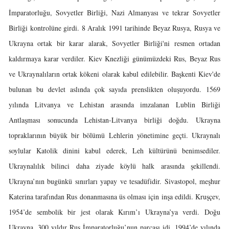
İmparatorluğu, Sovyetler Birliği, Nazi Almanyası ve tekrar Sovyetler
Birliği kontrolüne girdi. 8 Aralık 1991 tarihinde Beyaz Rusya, Rusya ve
Ukrayna ortak bir karar alarak, Sovyetler Birliği'ni resmen ortadan
kaldırmaya karar verdiler. Kiev Knezliği günümüzdeki Rus, Beyaz Rus
ve Ukraynalıların ortak kökeni olarak kabul edilebilir. Başkenti Kiev'de
bulunan bu devlet aslında çok sayıda prenslikten oluşuyordu. 1569
yılında Litvanya ve Lehistan arasında imzalanan Lublin Birliği
Antlaşması sonucunda Lehistan-Litvanya birliği doğdu. Ukrayna
topraklarının büyük bir bölümü Lehlerin yönetimine geçti. Ukraynalı
soylular Katolik dinini kabul ederek, Leh kültürünü benimsediler.
Ukraynalılık bilinci daha ziyade köylü halk arasında şekillendi.
Ukrayna’nın bugünkü sınırları yapay ve tesadüfidir. Sivastopol, meşhur
Katerina tarafından Rus donanmasına üs olması için inşa edildi. Kruşçev,
1954’de sembolik bir jest olarak Kırım’ı Ukrayna’ya verdi. Doğu
Ukrayna, 300 yıldır Rus İmparatorluğu’nun parçası idi. 1994’de yılında