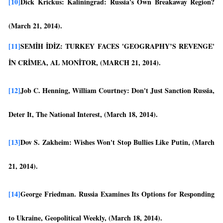
[10]
Dick Krickus: Kaliningrad: Russia's Own Breakaway Region?
(March 21, 2014).
[11]
SEMIH İDIZ: TURKEY FACES 'GEOGRAPHY’S REVENGE'
IN CRIMEA, AL MONITOR, (MARCH 21, 2014).
[12]
Job C. Henning, William Courtney: Don't Just Sanction Russia,
Deter It, The National Interest, (March 18, 2014).
[13]
Dov S. Zakheim: Wishes Won't Stop Bullies Like Putin, (March
21, 2014).
[14]
George Friedman. Russia Examines Its Options for Responding
to Ukraine, Geopolitical Weekly, (March 18, 2014).