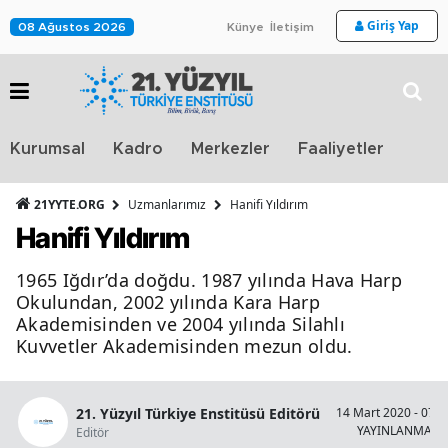
Giriş Yap
08 Ağustos 2026
Künye
İletişim
Stra
Kurumsal
Kadro
Merkezler
Faaliyetler
TV
21YYTE.ORG
Uzmanlarımız
Hanifi Yıldırım
Hanifi Yıldırım
1965 Iğdır’da doğdu. 1987 yılında Hava Harp
Okulundan, 2002 yılında Kara Harp
Akademisinden ve 2004 yılında Silahlı
Kuvvetler Akademisinden mezun oldu.
21. Yüzyıl Türkiye Enstitüsü Editörü
14 Mart 2020 - 07:5
YAYINLANMA
Editör