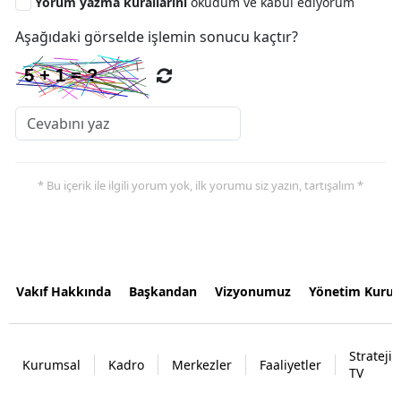
Yorum yazma kurallarını
okudum ve kabul ediyorum
Aşağıdaki görselde işlemin sonucu kaçtır?
* Bu içerik ile ilgili yorum yok, ilk yorumu siz yazın, tartışalım *
Vakıf Hakkında
Başkandan
Vizyonumuz
Yönetim Kurul
Strateji
Kurumsal
Kadro
Merkezler
Faaliyetler
TV