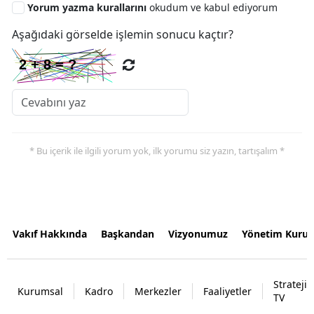
Yorum yazma kurallarını
okudum ve kabul ediyorum
Aşağıdaki görselde işlemin sonucu kaçtır?
* Bu içerik ile ilgili yorum yok, ilk yorumu siz yazın, tartışalım *
Vakıf Hakkında
Başkandan
Vizyonumuz
Yönetim Kurul
Strateji
Kurumsal
Kadro
Merkezler
Faaliyetler
TV