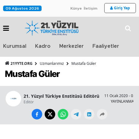
Giriş Yap
09 Ağustos 2026
Künye
İletişim
Stra
Kurumsal
Kadro
Merkezler
Faaliyetler
TV
21YYTE.ORG
Uzmanlarımız
Mustafa Güler
Mustafa Güler
21. Yüzyıl Türkiye Enstitüsü Editörü
11 Ocak 2020 - 05:0
YAYINLANMA
Editör