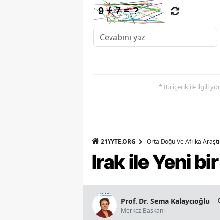
* Bu içerik ile ilgili 
21YYTE.ORG
Orta Doğu Ve Afrika Araşt
Irak ile Yeni b
Prof. Dr. Sema Kalaycıoğlu
Merkez Başkanı