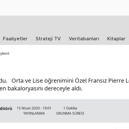
Faaliyetler
Strateji TV
Veritabanları
Kitaplar
aykent
du. Orta ve Lise öğrenimini Özel Fransız Pierre L
n bakaloryasını dereceyle aldı.
Editörü
15 Nisan 2020 - 19:01
1 Dakika
YAYINLANMA
OKUNMA SÜRESİ