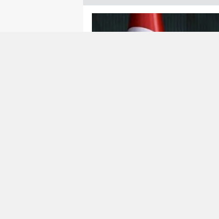
Hürmüz’de kopan
“Efsanevi Öfke(Epi
etmek bilmeyince Irak’la 3 yıl önce şi