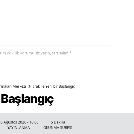
yorum yok, ilk yorumu siz yazın, tartışalım *
ırmaları Merkezi
Irak ile Yeni bir Başlangıç
ir Başlangıç
05 Ağustos 2026 - 16:08
5 Dakika
YAYINLANMA
OKUNMA SÜRESİ