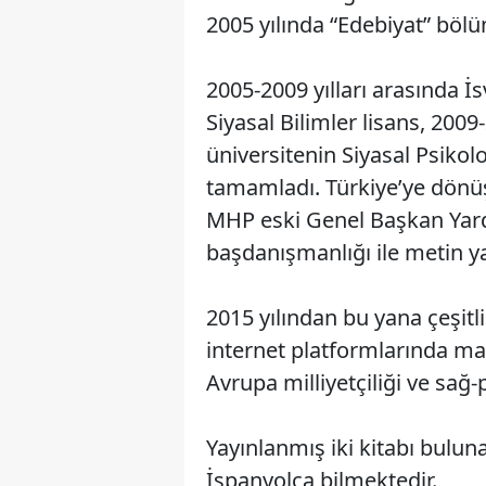
2005 yılında “Edebiyat” böl
2005-2009 yılları arasında İ
Siyasal Bilimler lisans, 2009-
üniversitenin Siyasal Psikol
tamamladı. Türkiye’ye dönüşü
MHP eski Genel Başkan Yardı
başdanışmanlığı ile metin y
2015 yılından bu yana çeşitli
internet platformlarında mak
Avrupa milliyetçiliği ve sağ
Yayınlanmış iki kitabı bulun
İspanyolca bilmektedir.