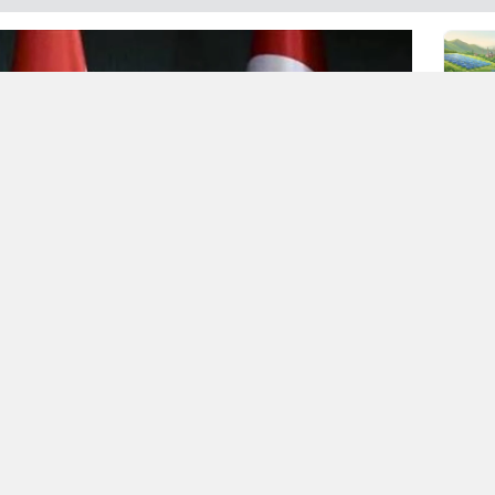
c Fury)”
fırtınası, bölgenin yüksek gerilimli atmosferini terk
ddetli imtizaçsızlık nedeniyle mahkemede biten boşanma bu