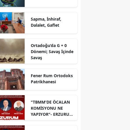
Sapma, İnhiraf,
Dalalet, Gaflet
Ortadoğu’da G + 0
Dönemi; Savaş İçinde
Savaş
Fener Rum Ortodoks
Patrikhanesi
"TBMM'DE ÖCALAN
KOMİSYONU NE
YAPIYOR"- ERZURUM
PANELİ