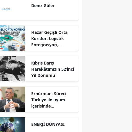
Deniz Güler
Hazar Geçişli Orta
Koridor: Lojistik
Entegrasyon,
Bölgesel İş Birliği ve
Kuzey Koridoru
Kıbrıs Barış
Karşısında Rekabet
Harekâtımızın 52’inci
Gücü
Yıl Dönümü
Erhürman: Süreci
Türkiye ile uyum
içerisinde
yürütüyoruz?!
ENERJİ DÜNYASI