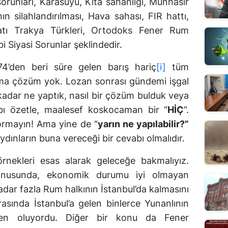
orunları, Karasuyu, Kıta sahanlığı, Münhasır
n silahlandırılması, Hava sahası, FIR hattı,
Batı Trakya Türkleri, Ortodoks Fener Rum
i Siyasi Sorunlar şeklindedir.
74’den beri süre gelen barış hariç
[i]
tüm
r ama çözüm yok. Lozan sonrası gündemi işgal
kadar ne yaptık, nasıl bir çözüm bulduk veya
bı özetle, maalesef koskocaman bir “
HİÇ
”.
ormayın! Ama yine de “
yarın ne yapılabilir?”
aydınların buna vereceği bir cevabı olmalıdır.
nekleri esas alarak geleceğe bakmalıyız.
nusunda, ekonomik durumu iyi olmayan
ar fazla Rum halkının İstanbul’da kalmasını
rasında İstanbul’a gelen binlerce Yunanlının
eden oluyordu. Diğer bir konu da Fener