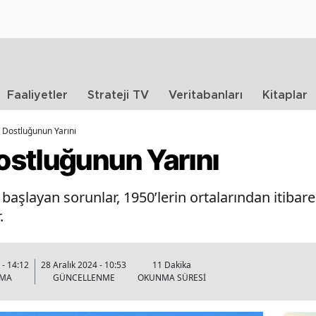
Faaliyetler
Strateji TV
Veritabanları
Kitaplar
 Dostluğunun Yarını
stluğunun Yarını
 başlayan sorunlar, 1950’lerin ortalarından itibar
.
- 14:12
28 Aralık 2024 - 10:53
11 Dakika
NMA
GÜNCELLENME
OKUNMA SÜRESİ