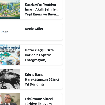
Karabağ'ın Yeniden
İmarı: Akıllı Şehirler,
Yeşil Enerji ve Büyük
Dönüş Programı
Ekseninde
Deniz Güler
Sürdürülebilir
Kalkınma
Hazar Geçişli Orta
Koridor: Lojistik
Entegrasyon,
Bölgesel İş Birliği ve
Kuzey Koridoru
Kıbrıs Barış
Karşısında Rekabet
Harekâtımızın 52’inci
Gücü
Yıl Dönümü
Erhürman: Süreci
Türkiye ile uyum