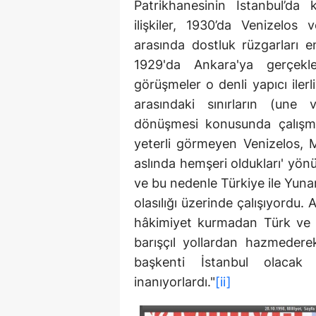
Patrikhanesinin İstanbul’da k
ilişkiler, 1930’da Venizelos 
arasında dostluk rüzgarları 
1929'da Ankara'ya gerçekle
görüşmeler o denli yapıcı ilerl
arasındaki sınırların (une 
dönüşmesi konusunda çalışma
yeterli görmeyen Venizelos, M
aslında hemşeri oldukları' yön
ve bu nedenle Türkiye ile Yun
olasılığı üzerinde çalışıyordu.
hâkimiyet kurmadan Türk ve Yu
barışçıl yollardan hazmederek
başkenti İstanbul olacak 
inanıyorlardı."
[ii]