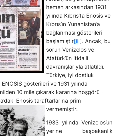
hemen arkasından 1931
yılında Kıbrıs’ta Enosis ve
Kıbrıs’ın Yunanistan’a
bağlanması gösterileri
başlamıştır
[iii]
. Ancak, bu
sorun Venizelos ve
Atatürk’ün itidalli
davranışlarıyla atlatıldı.
Türkiye, iyi dostluk
n ENOSİS gösterileri ve 1931 yılında
milden 10 mile çıkarak kararına hoşgörü
a’daki Enosis taraftarlarına prim
vermemiştir.
1933 yılında Venizelos’un
yerine başbakanlık