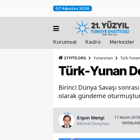
07 Ağustos 2026
Kurumsal
Kadro
Merkezler
21YYTE.ORG
Yunanistan
Türk-Yunan
Türk-Yunan Do
Birinci Dünya Savaşı sonrası
olarak gündeme oturmuştur
Ergun Mengi
17 Kasım 2018 
YAYINLA
Bilimsel Danışman