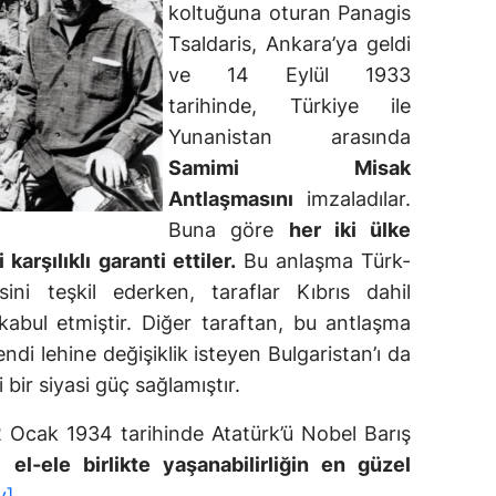
koltuğuna oturan Panagis
Tsaldaris, Ankara’ya geldi
ve 14 Eylül 1933
tarihinde, Türkiye ile
Yunanistan arasında
Samimi Misak
Antlaşmasını
imzaladılar.
Buna göre
her iki ülke
 karşılıklı garanti ettiler.
Bu anlaşma Türk-
ini teşkil ederken, taraflar Kıbrıs dahil
i kabul etmiştir. Diğer taraftan, bu antlaşma
endi lehine değişiklik isteyen Bulgaristan’ı da
bir siyasi güç sağlamıştır.
 Ocak 1934 tarihinde Atatürk’ü Nobel Barış
e,
el-ele birlikte yaşanabilirliğin en güzel
v]
.