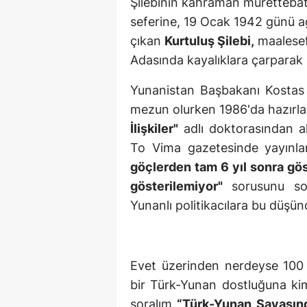
Şilebinin kahraman mürettebatı
seferine, 19 Ocak 1942 günü ağı
çıkan
Kurtuluş Şilebi,
maalesef
Adasında kayalıklara çarparak 
Yunanistan Başbakanı Kostas 
mezun olurken 1986'da hazırlad
İlişkiler"
adlı doktorasından al
To Vima gazetesinde yayınla
göçlerden tam 6 yıl sonra göst
gösterilemiyor"
sorusunu so
Yunanlı politikacılara bu düşün
Evet üzerinden nerdeyse 100 
bir Türk-Yunan dostluğuna kim
soralım
“Türk-Yunan Savaşında