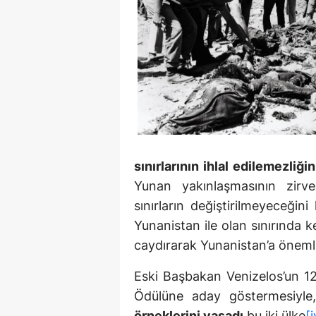
sınırlarının ihlal edilemezliğini
Yunan yakınlaşmasının zirves
sınırların değiştirilmeyeceğin
Yunanistan ile olan sınırında k
caydırarak Yunanistan’a önemli 
Eski Başbakan Venizelos’un 12
Ödülüne aday göstermesiyl
örneklerini yaşadı
bu iki ülke
[i