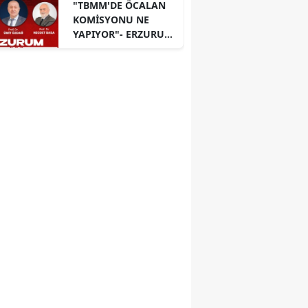
"TBMM'DE ÖCALAN
KOMİSYONU NE
YAPIYOR"- ERZURUM
PANELİ