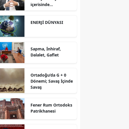
içerisinde
yürütüyoruz?!
ENERJİ DÜNYASI
Sapma, İnhiraf,
Dalalet, Gaflet
Ortadoğu’da G + 0
Dönemi; Savaş İçinde
Savaş
Fener Rum Ortodoks
Patrikhanesi