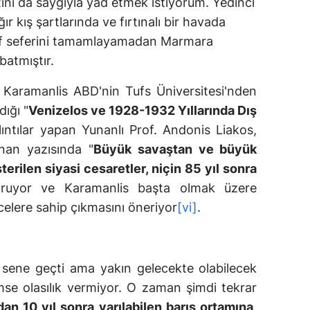
nı da saygıyla yad etmek istiyorum. Yedinci
r kış şartlarında ve fırtınalı bir havada
 seferini tamamlayamadan Marmara
batmıştır.
Karamanlis ABD'nin Tufs Üniversitesi'nden
ığı "
Venizelos ve 1928-1932 Yıllarında Dış
ıntılar yapan Yunanlı Prof. Andonis Liakos,
nan yazısında "
Büyük savaştan ve büyük
erilen siyasi cesaretler, niçin 85 yıl sonra
ruyor ve Karamanlis başta olmak üzere
celere sahip çıkmasını öneriyor
[vi]
.
sene geçti ama yakın gelecekte olabilecek
se olasılık vermiyor. O zaman şimdi tekrar
n 10 yıl sonra varılabilen barış ortamına,