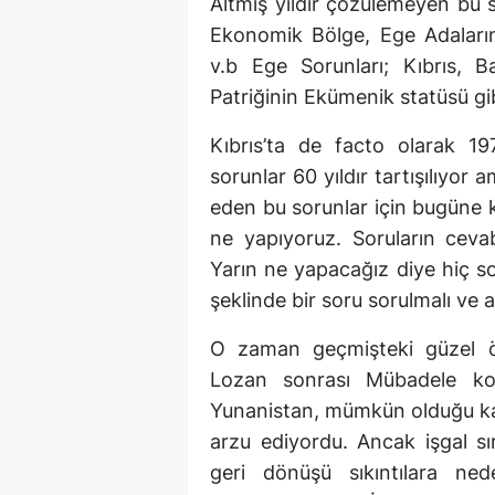
Altmış yıldır çözülemeyen bu s
Ekonomik Bölge, Ege Adalarını
v.b Ege Sorunları; Kıbrıs, 
Patriğinin Ekümenik statüsü gib
Kıbrıs’ta de facto olarak 19
sorunlar 60 yıldır tartışılıyo
eden bu sorunlar için bugüne 
ne yapıyoruz. Soruların ceva
Yarın ne yapacağız diye hiç s
şeklinde bir soru sorulmalı ve 
O zaman geçmişteki güzel ör
Lozan sonrası Mübadele ko
Yunanistan, mümkün olduğu kad
arzu ediyordu. Ancak işgal sı
geri dönüşü sıkıntılara n