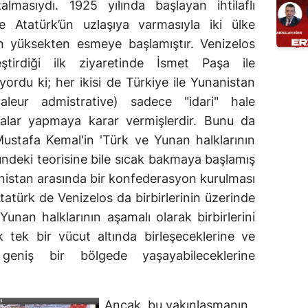
almasıydı. 1925 yılında başlayan ihtilaflı
ve Atatürk’ün uzlaşıya varmasıyla iki ülke
en yüksekten esmeye başlamıştır. Venizelos
ştirdiği ilk ziyaretinde İsmet Paşa ile
iyordu ki; her ikisi de Türkiye ile Yunanistan
valeur admistrative) sadece "idari" hale
lar yapmaya karar vermişlerdir. Bunu da
ustafa Kemal'in 'Türk ve Yunan halklarının
ündeki teorisine bile sıcak bakmaya başlamış
anistan arasında bir konfederasyon kurulması
 Atatürk de Venizelos da birbirlerinin üzerinde
nan halklarının aşamalı olarak birbirlerini
 tek bir vücut altında birleşeceklerine ve
geniş bir bölgede yaşayabileceklerine
Ancak, bu yakınlaşmanın